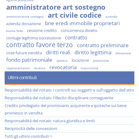
agraria prelazione
amministratore art sostegno
art civile codice
amministratore sostegno
azienda
bne eredi immobile proprietari
azienda donazione
cessione credito
concorrenza divieto
buona fede
contratto
coniuge legittima successione
contratto favore terzo
contratto preliminare
diritti reali
diritto legittima
cose future vendita
donazione
fondo patrimoniale
locazione
ipoteca
prelazione
revocatoria
rappresentanza
recesso
trascrizione
Ultimi contributi
Responsabilità del notaio: i controlli sui soggetti e sull'oggetto dell'atto
Responsabilità del notaio: l'illecito disciplinare conseguente
Credito privilegiato del promissario acquirente e ipoteche sul bene
promesso in vendita
Responsabilità del notaio: natura giuridica e limiti
Reciprocità delle concessioni
Tutti gli ultimi contributi >