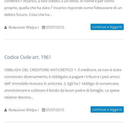
conferito l' incarico, a fare credito a un terzo, in nome e per conto
proprio, quella che ha dato l' incarico risponde come fideiussore di un
debito futuro. Colui che ha...
continua a leggere
Redazione WikiJus I
05/07/2010
Codice Civile art. 1961
OBBLIGHI DEL CREDITORE ANTICRETICO 1. Il creditore, se non è stato
convenuto diversamente, è obbligato a pagare i tributi e i pesi annui
dell' immobile ricevuto in anticresi. 2. Egli ha l' obbligo di conservare,
amministrare e coltivare il fondo da buon padre di famiglia. Le spese
relative devono...
continua a leggere
Redazione WikiJus I
05/07/2010