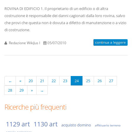
ROVINA DI EDIFICIO 1. Il proprietario di un edificio o di altra
costruzione è responsabile dei danni cagionati dalla loro rovina, salvo
che provi che questa non è dovuta a difetto di manutenzione o a vizio
di costruzione.
continua a leggere
Redazione WikiJus I
05/07/2010
←
«
20
21
22
23
24
25
26
27
28
29
»
→
Ricerche più frequenti
1129 art
1130 art
acquisto domino
affittuario terreno