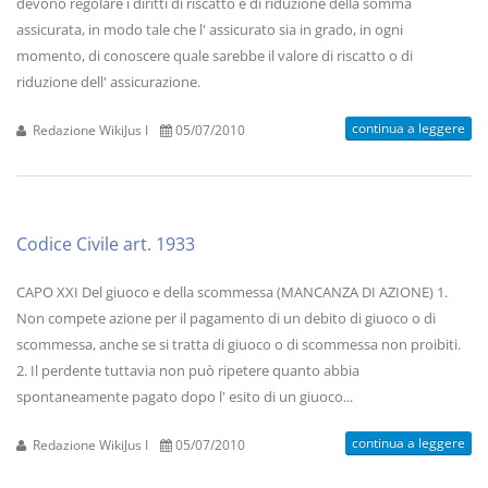
devono regolare i diritti di riscatto e di riduzione della somma
assicurata, in modo tale che l' assicurato sia in grado, in ogni
momento, di conoscere quale sarebbe il valore di riscatto o di
riduzione dell' assicurazione.
continua a leggere
Redazione WikiJus I
05/07/2010
Codice Civile art. 1933
CAPO XXI Del giuoco e della scommessa (MANCANZA DI AZIONE) 1.
Non compete azione per il pagamento di un debito di giuoco o di
scommessa, anche se si tratta di giuoco o di scommessa non proibiti.
2. Il perdente tuttavia non può ripetere quanto abbia
spontaneamente pagato dopo l' esito di un giuoco...
continua a leggere
Redazione WikiJus I
05/07/2010