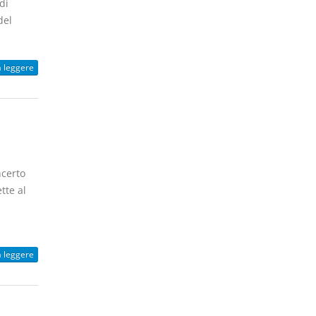
di
del
a leggere
ncerto
tte al
a leggere