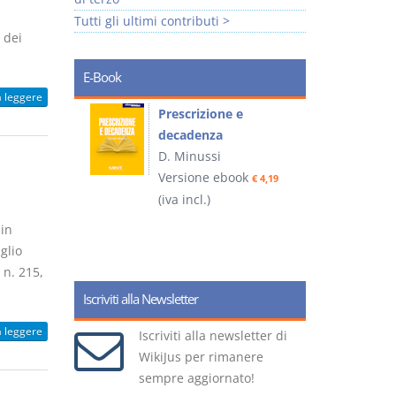
Tutti gli ultimi contributi >
 dei
E-Book
a leggere
so e
Prescrizione e
decadenza
D. Minussi
ook
Versione ebook
€ 4,19
€ 4,19
(iva incl.)
(
in
glio
 n. 215,
Iscriviti alla Newsletter
a leggere
Iscriviti alla newsletter di
WikiJus per rimanere
sempre aggiornato!