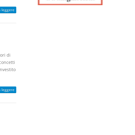
a leggere
ri di
concetti
nvestito
a leggere