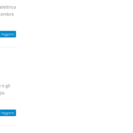
lettrica
dicembre
a leggere
 e gli
gia
a leggere