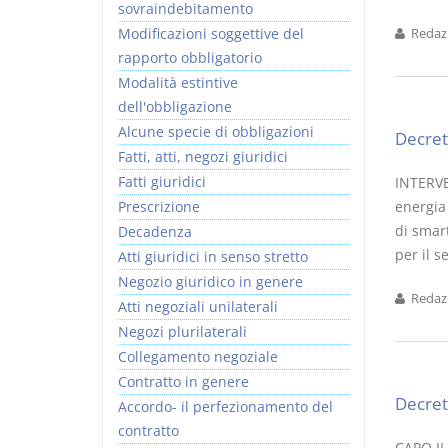
sovraindebitamento
Modificazioni soggettive del
Redazi
rapporto obbligatorio
Modalità estintive
dell'obbligazione
Alcune specie di obbligazioni
Decret
Fatti, atti, negozi giuridici
Fatti giuridici
INTERVE
Prescrizione
energia
di smar
Decadenza
per il s
Atti giuridici in senso stretto
Negozio giuridico in genere
Redazi
Atti negoziali unilaterali
Negozi plurilaterali
Collegamento negoziale
Contratto in genere
Decret
Accordo- il perfezionamento del
contratto
CAPO II 