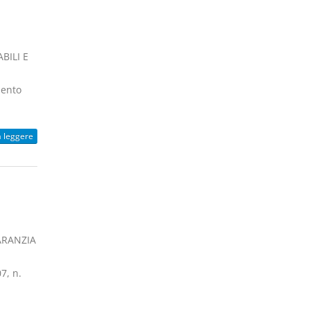
BILI E
mento
a leggere
GARANZIA
7, n.