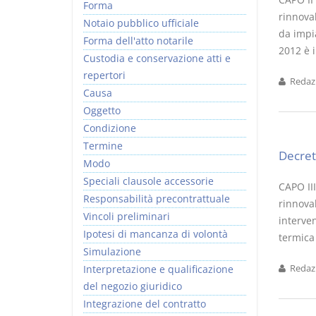
Forma
rinnova
Notaio pubblico ufficiale
da impia
Forma dell'atto notarile
2012 è i
Custodia e conservazione atti e
repertori
Redazi
Causa
Oggetto
Condizione
Termine
Decret
Modo
Speciali clausole accessorie
CAPO II
Responsabilità precontrattuale
rinnovab
Vincoli preliminari
interven
Ipotesi di mancanza di volontà
termica 
Simulazione
Interpretazione e qualificazione
Redazi
del negozio giuridico
Integrazione del contratto