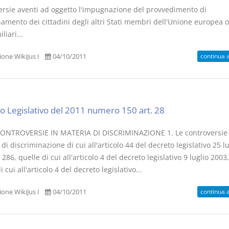
ersie aventi ad oggetto l'impugnazione del provvedimento di
amento dei cittadini degli altri Stati membri dell'Unione europea o
liari...
continua 
one WikiJus I
04/10/2011
I Vincoli Preliminari
Usufrutto U
Abitazione
D. Minussi
D. Minussi
Versione ebook
Versione eb
€ 4,19
o Legislativo del 2011 numero 150 art. 28
(iva incl.)
(iva incl.)
ONTROVERSIE IN MATERIA DI DISCRIMINAZIONE 1. Le controversie 
di discriminazione di cui all'articolo 44 del decreto legislativo 25 lu
 286, quelle di cui all'articolo 4 del decreto legislativo 9 luglio 2003,
i cui all'articolo 4 del decreto legislativo...
continua 
one WikiJus I
04/10/2011