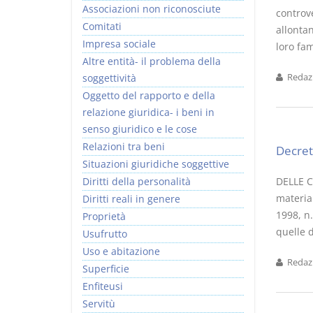
Associazioni non riconosciute
controv
Comitati
allontan
Impresa sociale
loro fami
Altre entità- il problema della
soggettività
Redazi
Oggetto del rapporto e della
relazione giuridica- i beni in
senso giuridico e le cose
Relazioni tra beni
Decret
Situazioni giuridiche soggettive
Diritti della personalità
DELLE C
materia 
Diritti reali in genere
1998, n.
Proprietà
quelle d
Usufrutto
Uso e abitazione
Redazi
Superficie
Enfiteusi
Servitù