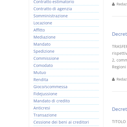
Contratto estimatorio
Redazi
Contratto di agenzia
Somministrazione
Locazione
Affitto
Decret
Mediazione
Mandato
TRASFER
Spedizione
rispetti
Commissione
2, comm
Comodato
Regioni
Mutuo
Rendita
Redazi
Gioco/scommessa
Fidejussione
Mandato di credito
Anticresi
Decret
Transazione
TITOLO 
Cessione dei beni ai creditori