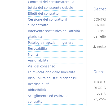
Contratti del consumatore, la
tutela del contraente debole
Decret
Effetti del contratto
Cessione del contratto, il
CONTRI
subcontratto
PER INT
interven
Intervento sostitutivo nell'attività
dell'eff
giuridica
Patologie negoziali in genere
Redazi
Revocabilità
Nullità
Annullabilità
Vizi del consenso
Decret
La revocazione delle liberalità
Risolubilità ed istituti connessi
TITOLO V
Rescindibilità
DI ORIG
Riducibilità
modalità
Scioglimento ed estinzione del
73, conv
contratto