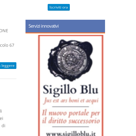
Iscriviti ora
Servizi innovativi
IONE
icolo 67
a leggere
i
ei
 di