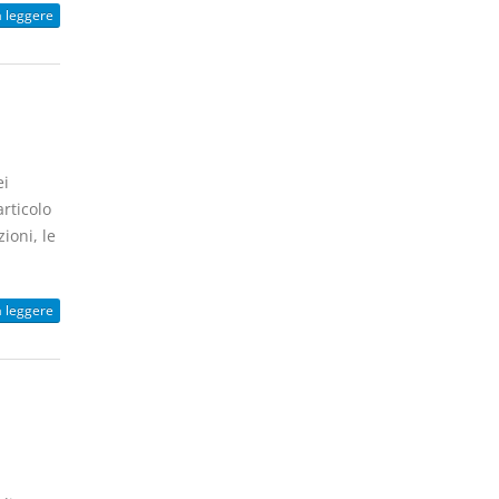
a leggere
ei
articolo
ioni, le
a leggere