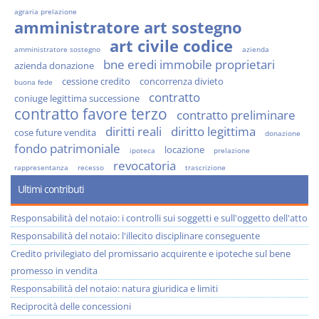
agraria prelazione
amministratore art sostegno
art civile codice
amministratore sostegno
azienda
bne eredi immobile proprietari
azienda donazione
cessione credito
concorrenza divieto
buona fede
contratto
coniuge legittima successione
contratto favore terzo
contratto preliminare
diritti reali
diritto legittima
cose future vendita
donazione
fondo patrimoniale
locazione
ipoteca
prelazione
revocatoria
rappresentanza
recesso
trascrizione
Ultimi contributi
Responsabilità del notaio: i controlli sui soggetti e sull'oggetto dell'atto
Responsabilità del notaio: l'illecito disciplinare conseguente
Credito privilegiato del promissario acquirente e ipoteche sul bene
promesso in vendita
Responsabilità del notaio: natura giuridica e limiti
Reciprocità delle concessioni