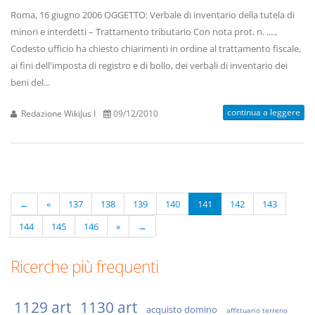
Roma, 16 giugno 2006 OGGETTO: Verbale di inventario della tutela di
minori e interdetti – Trattamento tributario Con nota prot. n. ....,
Codesto ufficio ha chiesto chiarimenti in ordine al trattamento fiscale,
ai fini dell'imposta di registro e di bollo, dei verbali di inventario dei
beni del...
continua a leggere
Redazione WikiJus I
09/12/2010
←
«
137
138
139
140
141
142
143
144
145
146
»
→
Ricerche più frequenti
1129 art
1130 art
acquisto domino
affittuario terreno