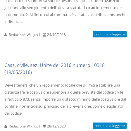
dall'articolo 16, l'impresa sociale destina eventuali utili ed avanzi di
gestione allo svolgimento dell'attività statutaria o ad incremento del
patrimonio. 2. Ai fini di cui al comma 1, è vietata la distribuzione, anche
indiretta,...
continua a leggere
Redazione WikiJus I
24/10/2018
Cass. civile, sez. Unite del 2016 numero 10318
(19/05/2016)
Deve ritenersi che un regolamento locale che si limiti a stabilire una
distanza tra le costruzioni superiore a quella prevista dal codice civile
all’articolo 873, senza imporre un distacco minimo delle costruzioni dal
confine, non incide sul principio della prevenzione, come disciplinato
dal codice...
continua a leggere
Redazione WikiJus I
28/12/2023