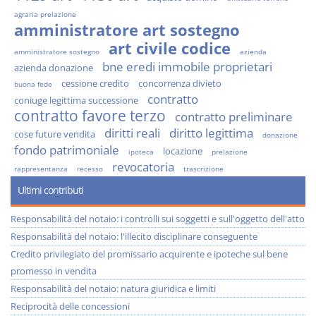
agraria prelazione
amministratore art sostegno
art civile codice
amministratore sostegno
azienda
bne eredi immobile proprietari
azienda donazione
cessione credito
concorrenza divieto
buona fede
contratto
coniuge legittima successione
contratto favore terzo
contratto preliminare
diritti reali
diritto legittima
cose future vendita
donazione
fondo patrimoniale
locazione
ipoteca
prelazione
revocatoria
rappresentanza
recesso
trascrizione
Ultimi contributi
Responsabilità del notaio: i controlli sui soggetti e sull'oggetto dell'atto
Responsabilità del notaio: l'illecito disciplinare conseguente
Credito privilegiato del promissario acquirente e ipoteche sul bene
promesso in vendita
Responsabilità del notaio: natura giuridica e limiti
Reciprocità delle concessioni