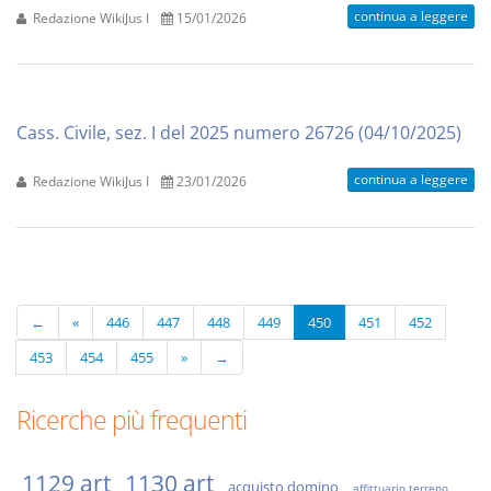
continua a leggere
Redazione WikiJus I
15/01/2026
Cass. Civile, sez. I del 2025 numero 26726 (04/10/2025)
continua a leggere
Redazione WikiJus I
23/01/2026
←
«
446
447
448
449
450
451
452
453
454
455
»
→
Ricerche più frequenti
1129 art
1130 art
acquisto domino
affittuario terreno