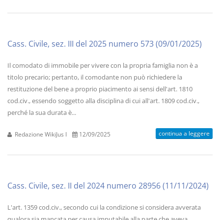
Cass. Civile, sez. III del 2025 numero 573 (09/01/2025)
Il comodato di immobile per vivere con la propria famiglia non è a
titolo precario; pertanto, il comodante non può richiedere la
restituzione del bene a proprio piacimento ai sensi dell'art. 1810
cod.civ., essendo soggetto alla disciplina di cui all'art. 1809 cod.civ.,
perché la sua durata è...
continua a leggere
Redazione WikiJus I
12/09/2025
Cass. Civile, sez. II del 2024 numero 28956 (11/11/2024)
L'art. 1359 cod.civ., secondo cui la condizione si considera avverata
qualora sia mancata per causa imputabile alla parte che aveva