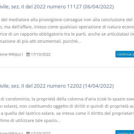
civile, sez. II del 2022 numero 11127 (06/04/2022)
to del mediatore alla provvigione consegue non alla conclusione del
co, ma dell'affare, inteso come qualsiasi operazione di natura econ
ice di un rapporto obbligatorio tra le parti, anche se articolatasi i
azione di più atti strumentali, purché...
continua 
one WikiJus I
17/10/2022
civile, sez. II del 2022 numero 12202 (14/04/2022)
di condominio, la proprietà della colonna d'aria (cioè lo spazio sov
ico solare), non costituendo oggetto di diritti e quindi di proprietà
 a quella del lastrico solare, va intesa come il diritto del proprietari
timo di utilizzare tale spazio...
continua 
one WikiJus I
17/10/2022