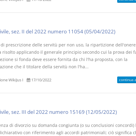
civile, sez. II del 2022 numero 11054 (05/04/2022)
di prescrizione delle servitù per non uso, la ripartizione dell'onere
 risolto applicando il generale principio secondo cui la prova dei fa
cezione si fonda deve essere fornita da chi l'ha proposta, con la
zione che il titolare della servitù non l'ha...
continua 
one WikiJus I
17/10/2022
civile, sez. III del 2022 numero 15169 (12/05/2022)
enza di divorzio su domanda congiunta (o su conclusioni concordi)
dichiarativo con riferimento agli accordi patrimoniali; ciò significa 