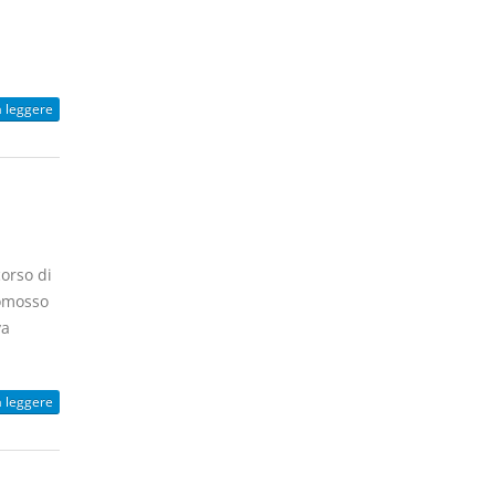
a leggere
corso di
romosso
va
a leggere