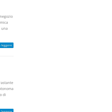
 negozio
omica
n una
a leggere
rastante
 autonoma
o di
a leggere