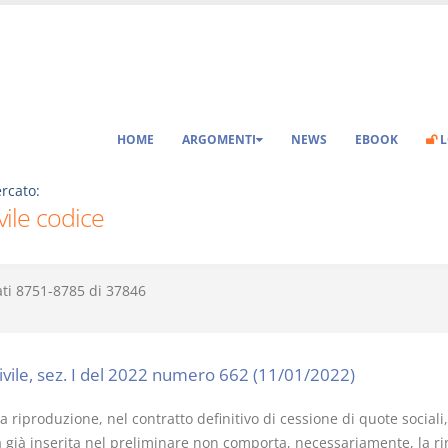
HOME
ARGOMENTI
NEWS
EBOOK
L
rcato:
ivile codice
ati
8751-8785
di
37846
civile, sez. I del 2022 numero 662 (11/01/2022)
 riproduzione, nel contratto definitivo di cessione di quote sociali
a già inserita nel preliminare non comporta, necessariamente, la r