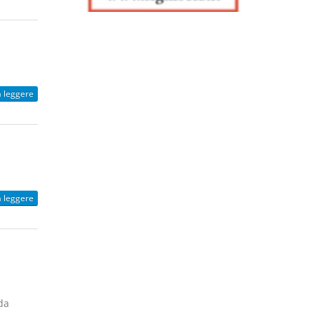
a leggere
a leggere
 da