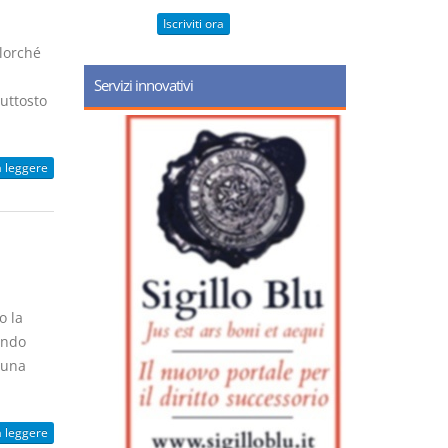
Iscriviti ora
llorché
Servizi innovativi
uttosto
a leggere
o la
ando
 una
a leggere