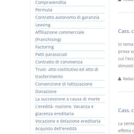
Compravendita
Permuta
Contratto autonomo di garanzia
Leasing
Cass. 
Affiliazione commerciale
(Franchising)
In tema 
Factoring
prova va
Patti parasociali
cui l'ec
Contratto di convivenza
dimostra
Trust- atto costitutivo ed atto di
trasferimento
Redazi
Convenzione di lottizzazione
Donazione
La successione a causa di morte
L'eredità- nozione. Vacanza e
Cass. 
giacenza ereditaria
Vocazione e delazione ereditaria
La sent
Acquisto dell'eredità
effetto 