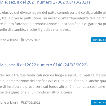
civile, sez. II del 2021 numero 27362 (08/10/2021)
o elusivo del divieto legale del patto commissorio è configurabile a
, tra le diverse pattuizioni, un nesso di interdipendenza tale da far
 la loro funzionale preordinazione allo scopo finale di garanzia pi
ello di scambio, sicché il giudice non deve...
continua 
one WikiJus I
22/06/2022
civile, sez. II del 2022 numero 6140 (24/02/2022)
divisorio tra due fabbricati non dà luogo a servitù di veduta: ha sol
e di demarcazione del confine e/o di tutela del fondo, e, anche qu
 di inspicere e prospicere sul fondo altrui, è inidoneo a costituire
ne di soggezione di un fondo all'altro, a causa...
continua 
one WikiJus I
27/06/2022