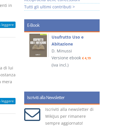
enti in
Tutti gli ultimi contributi >
a leggere
E-Book
liminari
Usufrutto Uso e
Abitazione
D. Minussi
ook
Versione ebook
€ 4,19
€ 4,19
(iva incl.)
(
a di lui
 sostanza
na mera
Iscriviti alla Newsletter
a leggere
Iscriviti alla newsletter di
WikiJus per rimanere
sempre aggiornato!