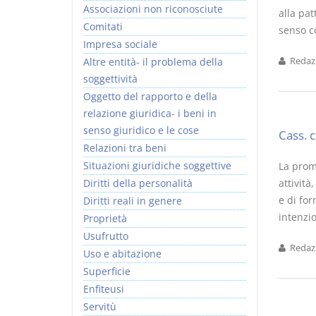
Associazioni non riconosciute
alla pat
Comitati
senso co
Impresa sociale
Altre entità- il problema della
Redazi
soggettività
Oggetto del rapporto e della
relazione giuridica- i beni in
senso giuridico e le cose
Cass. 
Relazioni tra beni
Situazioni giuridiche soggettive
La prome
Diritti della personalità
attività
e di for
Diritti reali in genere
intenzio
Proprietà
Usufrutto
Redazi
Uso e abitazione
Superficie
Enfiteusi
Servitù