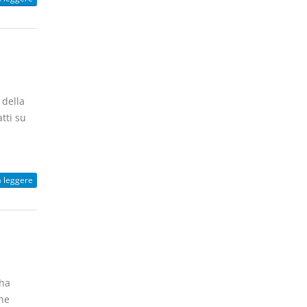
 della
tti su
a leggere
 ha
che