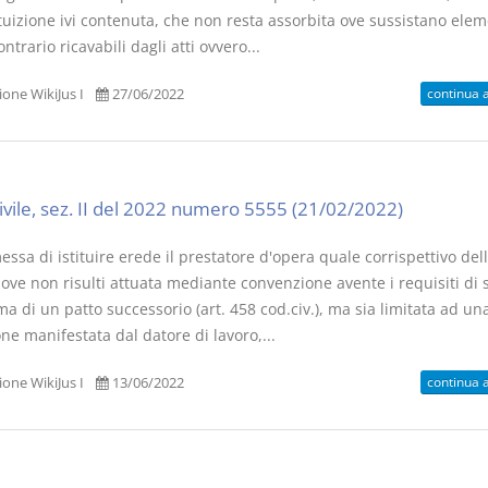
tuizione ivi contenuta, che non resta assorbita ove sussistano elem
ntrario ricavabili dagli atti ovvero...
continua 
one WikiJus I
27/06/2022
I Vincoli Pre
D. Minussi
civile, sez. II del 2022 numero 5555 (21/02/2022)
Versione eb
(iva incl.)
ssa di istituire erede il prestatore d'opera quale corrispettivo dell
, ove non risulti attuata mediante convenzione avente i requisiti di
ma di un patto successorio (art. 458 cod.civ.), ma sia limitata ad u
ne manifestata dal datore di lavoro,...
continua 
one WikiJus I
13/06/2022