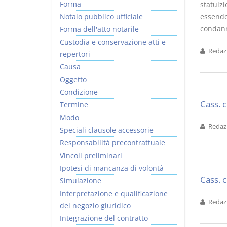
Forma
statuiz
Notaio pubblico ufficiale
essendo 
condanna
Forma dell'atto notarile
Custodia e conservazione atti e
Redazi
repertori
Causa
Oggetto
Condizione
Cass. 
Termine
Modo
Redazi
Speciali clausole accessorie
Responsabilità precontrattuale
Vincoli preliminari
Ipotesi di mancanza di volontà
Cass. 
Simulazione
Interpretazione e qualificazione
Redazi
del negozio giuridico
Integrazione del contratto