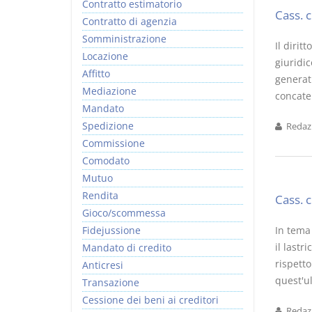
Contratto estimatorio
Cass. 
Contratto di agenzia
Somministrazione
Il dirit
Locazione
giuridi
Affitto
generatr
Mediazione
concaten
Mandato
Spedizione
Redazi
Commissione
Comodato
Mutuo
Rendita
Cass. 
Gioco/scommessa
Fidejussione
In tema 
il lastr
Mandato di credito
rispetto
Anticresi
quest'ul
Transazione
Cessione dei beni ai creditori
Redazi