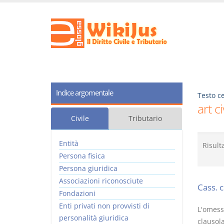
Indice argomentale
Testo ce
art c
Civile
Tributario
Entità
Risult
Persona fisica
Persona giuridica
Associazioni riconosciute
Cass. 
Fondazioni
Enti privati non provvisti di
L'omessa
personalità giuridica
clausol