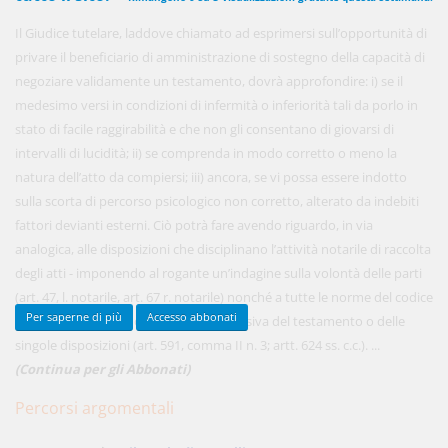
Il Giudice tutelare, laddove chiamato ad esprimersi sull’opportunità di
privare il beneficiario di amministrazione di sostegno della capacità di
450,00 €
negoziare validamente un testamento, dovrà approfondire: i) se il
ANNUALI
anziché
570.00€
,
risparmi il 21%!
medesimo versi in condizioni di infermità o inferiorità tali da porlo in
stato di facile raggirabilità e che non gli consentano di giovarsi di
Acquista ora
intervalli di lucidità; ii) se comprenda in modo corretto o meno la
natura dell’atto da compiersi; iii) ancora, se vi possa essere indotto
sulla scorta di percorso psicologico non corretto, alterato da indebiti
48,00 €
MENSILI
fattori devianti esterni. Ciò potrà fare avendo riguardo, in via
analogica, alle disposizioni che disciplinano l’attività notarile di raccolta
degli atti - imponendo al rogante un’indagine sulla volontà delle parti
Acquista ora
(art. 47, l. notarile, art. 67 r. notarile) nonché a tutte le norme del codice
Per saperne di più
Accesso abbonati
civile che disciplinano l’invalidità successiva del testamento o delle
singole disposizioni (art. 591, comma II n. 3; artt. 624 ss. c.c.). ...
(Continua per gli Abbonati)
Percorsi argomentali