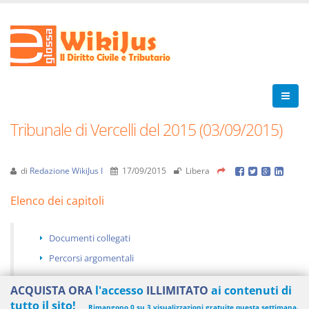
Tribunale di Vercelli del 2015 (03/09/2015)
di
Redazione WikiJus I
17/09/2015
Libera
Elenco dei capitoli
Documenti collegati
Percorsi argomentali
ACQUISTA ORA
l'accesso
ILLIMITATO
ai contenuti di
tutto il sito!
Rimangono 0 su 3 visualizzazioni gratuite questa settimana.