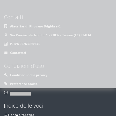
Contatti
Akros Sas di Pirovano Brigida e C.
Via Provinciale Nord n. 1 - 23837 - Taceno (LC), ITALIA
P. IVA 02263080133
Contattaci
Condizioni d'uso
Condizioni della privacy
Preferenze cookie
Indice delle voci
Elenco alfabetico