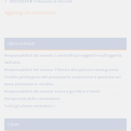
SENTENZE
Tribunale di Vercelli
Aggiungi un commento
Ultimi contributi
Responsabilità del notaio: i controlli sui soggetti e sull'oggetto
dell'atto
Responsabilità del notaio: l'illecito disciplinare conseguente
Credito privilegiato del promissario acquirente e ipoteche sul
bene promesso in vendita
Responsabilità del notaio: natura giuridica e limiti
Reciprocità delle concessioni
Tutti gli ultimi contributi >
E-Book