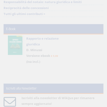
Responsabilità del notaio: natura giuridica e limiti
Reciprocità delle concessioni
Tutti gli ultimi contributi >
E-Book
Rapporto e relazione
giuridica
D. Minussi
Versione ebook
€ 5,99
(iva incl.)
Iscriviti alla Newsletter
Iscriviti alla newsletter di WikiJus per rimanere
sempre aggiornato!