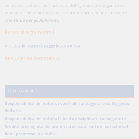
emesso dal sistema informatizzato dell'Agenzia delle dogane e dei
monopoli e annotato sulla prescritta documentazione di trasporto. ...
(Continua per gli Abbonati)
Percorsi argomentali
LEGGI
Decreto Legge
2019
124
Aggiungi un commento
Ultimi contributi
Responsabilità del notaio: i controlli sui soggetti e sull'oggetto
dell'atto
Responsabilità del notaio: l'illecito disciplinare conseguente
Credito privilegiato del promissario acquirente e ipoteche sul
bene promesso in vendita