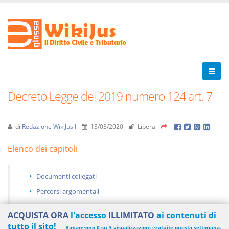
Decreto Legge del 2019 numero 124 art. 7
di
Redazione WikiJus I
13/03/2020
Libera
Elenco dei capitoli
Documenti collegati
Percorsi argomentali
ACQUISTA ORA
l'accesso
ILLIMITATO
ai contenuti di
tutto il sito!
Rimangono 0 su 3 visualizzazioni gratuite questa settimana.