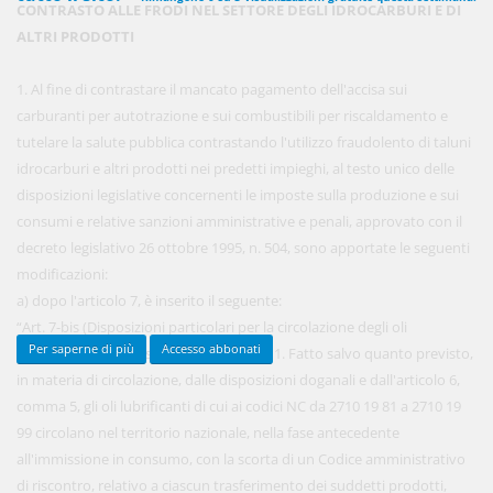
CONTRASTO ALLE FRODI NEL SETTORE DEGLI IDROCARBURI E DI
ALTRI PRODOTTI
450,00 €
1. Al fine di contrastare il mancato pagamento dell'accisa sui
ANNUALI
anziché
570.00€
,
risparmi il 21%!
carburanti per autotrazione e sui combustibili per riscaldamento e
tutelare la salute pubblica contrastando l'utilizzo fraudolento di taluni
Acquista ora
idrocarburi e altri prodotti nei predetti impieghi, al testo unico delle
disposizioni legislative concernenti le imposte sulla produzione e sui
consumi e relative sanzioni amministrative e penali, approvato con il
48,00 €
MENSILI
decreto legislativo 26 ottobre 1995, n. 504, sono apportate le seguenti
modificazioni:
a) dopo l'articolo 7, è inserito il seguente:
Acquista ora
“Art. 7-bis (Disposizioni particolari per la circolazione degli oli
Per saperne di più
Accesso abbonati
lubrificanti e di altri specifici prodotti). - 1. Fatto salvo quanto previsto,
in materia di circolazione, dalle disposizioni doganali e dall'articolo 6,
comma 5, gli oli lubrificanti di cui ai codici NC da 2710 19 81 a 2710 19
99 circolano nel territorio nazionale, nella fase antecedente
all'immissione in consumo, con la scorta di un Codice amministrativo
di riscontro, relativo a ciascun trasferimento dei suddetti prodotti,