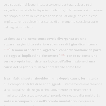
Le disposizioni di legge, intese a consentire ai terzi, vale a dire ai
soggetti estranei alla fattispecie simulatoria, di far valere la simulazione
allo scopo di porre in luce la realtà delle situazioni giuridiche in essa
implicate, rende palese l'inesistenza di un elemento causale proprio
del negozio simulato.
La simulazione, come consapevole divergenza tra una
apparenza giuridica esteriore ed una realtà giuridica interna
nota6
, fenomeni entrambi oggetto di concorde volizione da parte
nota7
dei soggetti implicati nel fenomeno
,
rende evidente una
vera e propria inconsistenza logica dell'affermazione di una
causa del negozio simulato apprezzabile come tale.
Essa infatti si sostanzierebbe in una doppia causa, formata da
due componenti tra di sè confliggenti
. Esternamente emergerebbe
la causa (palese) del negozio simulato, mentre internamente si
manifesterebbe la causa (occulta) propria del negozio dissimulato.
La
sintesi si comporrebbe nell'accordo simulatorio,
nel quale si