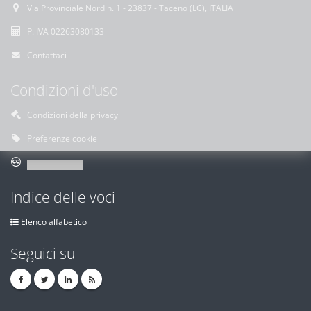
Via Provinciale Nord n. 1 - 23837 - Taceno (LC), ITALIA
P. IVA 02263080133
Contattaci
Condizioni d'uso
Condizioni della privacy
Preferenze cookie
Indice delle voci
Elenco alfabetico
Seguici su