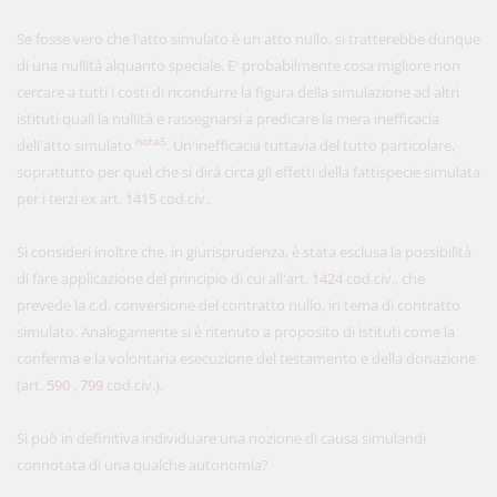
Se fosse vero che l'atto simulato è un atto nullo, si tratterebbe dunque
di una nullità alquanto speciale. E' probabilmente cosa migliore non
cercare a tutti i costi di ricondurre la figura della simulazione ad altri
istituti quali la nullità e rassegnarsi a predicare la mera inefficacia
nota5
dell'atto simulato
. Un'inefficacia tuttavia del tutto particolare,
soprattutto per quel che si dirà circa gli effetti della fattispecie simulata
per i terzi ex art.
1415
cod.civ..
Si consideri inoltre che, in giurisprudenza, è stata esclusa la possibilità
di fare applicazione del principio di cui all'art.
1424
cod.civ., che
prevede la c.d. conversione del contratto nullo, in tema di contratto
simulato. Analogamente si è ritenuto a proposito di istituti come la
conferma e la volontaria esecuzione del testamento e della donazione
(art.
590
,
799
cod.civ.).
Si può in definitiva individuare una nozione di causa simulandi
connotata di una qualche autonomia?