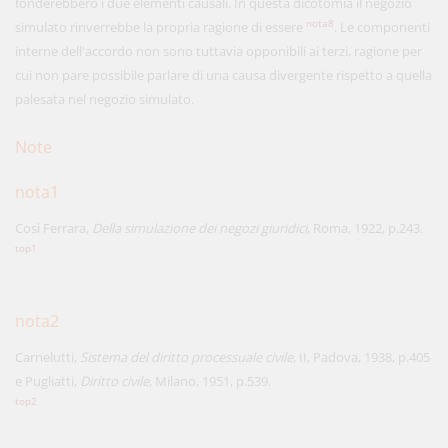
fonderebbero i due elementi causali. In questa dicotomia il negozio
nota8
simulato rinverrebbe la propria ragione di essere
. Le componenti
interne dell'accordo non sono tuttavia opponibili ai terzi, ragione per
cui non pare possibile parlare di una causa divergente rispetto a quella
palesata nel negozio simulato.
Note
nota1
Così Ferrara,
Della simulazione dei negozi giuridici
, Roma, 1922, p.243.
top1
nota2
Carnelutti,
Sistema del diritto processuale civile
, II, Padova, 1938, p.405
e Pugliatti,
Diritto civile
, Milano, 1951, p.539.
top2