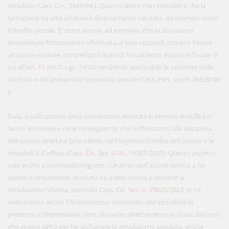
simulato (Cass. Civ.,
5541/94
). Quanto detto non impedisce che la
fattispecie sia atta ad essere diversamente valutata, ad esempio sotto
il profilo penale. E' stato deciso, ad esempio, che la donazione
immobiliare fittiziamente effettuata al solo scopo di sottarre il bene
all'azione erariale, concretizzi il reato di fraudolenta evasione fiscale di
cui all'art.
11
del D. Lgs. 74/00, rendendo applicabile la sanzione della
confisca e del preventivo sequestro penale (Cass. Pen. Sez.III
36838/09
).
Dalla qualificazione della simulazione assoluta in termini di nullità si
fanno discendere varie conseguenze che si riferiscono alla disciplina
dell'azione diretta a farla valere: tali l'imprescrittibilità dell'azione e la
rilevabilità d'ufficio (
Cass. Civ. Sez. VI-III, 19097/2021
). Questo aspetto
vale anche a contraddistinguere i caratteri dell'azione diretta a far
valere la simulazione assoluta da quella intesa a dedurre la
simulazione relativa. Secondo
Cass. Civ. Sez. II, 35823/2023
se ne
dedurrebbe anche il litisconsorzio necessario che vedrebbe la
presenza indispensabile oltre alla parte direttamente evocata dal terzo
che avesse agito per far dichiarare la simulazione assoluta, anche