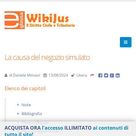
La causa del negozio simulato
di
Daniele Minussi
13/08/2024
Libera
Elenco dei capitoli
Note
Bibliografia
News collegate
ACQUISTA ORA
l'accesso
ILLIMITATO
ai contenuti di
Percorsi argomentali
tutto il sito!