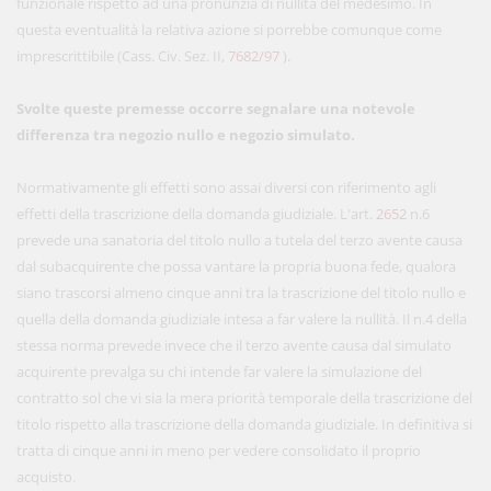
funzionale rispetto ad una pronunzia di nullità del medesimo. In
questa eventualità la relativa azione si porrebbe comunque come
imprescrittibile (Cass. Civ. Sez. II,
7682/97
).
Svolte queste premesse occorre segnalare una notevole
differenza tra negozio nullo e negozio simulato.
Normativamente gli effetti sono assai diversi con riferimento agli
effetti della trascrizione della domanda giudiziale. L'art.
2652
n.6
prevede una sanatoria del titolo nullo a tutela del terzo avente causa
dal subacquirente che possa vantare la propria buona fede, qualora
siano trascorsi almeno cinque anni tra la trascrizione del titolo nullo e
quella della domanda giudiziale intesa a far valere la nullità. Il n.4 della
stessa norma prevede invece che il terzo avente causa dal simulato
acquirente prevalga su chi intende far valere la simulazione del
contratto sol che vi sia la mera priorità temporale della trascrizione del
titolo rispetto alla trascrizione della domanda giudiziale. In definitiva si
tratta di cinque anni in meno per vedere consolidato il proprio
acquisto.