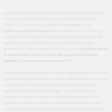
giuridicamente qualificato il negozio simulato? Tradizionalmente si
riconduce l'inettitudine di esso a sortire effetti
inter partes
con la
nota1
nullità
. Questo vizio invalidante si fa discendere da una
nota2
mancanza assoluta di causa
nell'atto simulato
. Il difetto di
causa in concreto, inteso come mancanza pratica di un intento dei
contraenti corrispondente alla funzione astratta del negozio,
renderebbe la nullità rilevabile d'ufficio dal giudice:
si è parlato anche
di anomalia della causa rispetto allo schema tipico che ne
nota3
giustifica il riconoscimento normativo
.
Questa attenzione all'aspetto causale del negozio simulato (c.d.
causa
simulandi
) è assai importante: ne diverrà evidente la rilevanza quando
esamineremo le connessioni con le fattispecie della fiducia, del
negozio indiretto, della frode alla legge. Una cosa deve essere
comunque chiarita: non occorre, al fine di conferire rilevanza alla
simulazione, l'individuazione concreta della
causa simulandi,
intesa
come intento perseguito in concreto dalle parti per il tramite dell'atto