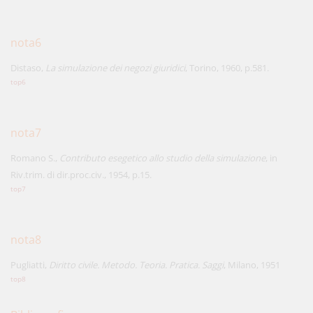
nota6
Distaso,
La simulazione dei negozi giuridici
, Torino, 1960, p.581.
top6
nota7
Romano S.,
Contributo esegetico allo studio della simulazione
, in
Riv.trim. di dir.proc.civ., 1954, p.15.
top7
nota8
Pugliatti,
Diritto civile. Metodo. Teoria. Pratica. Saggi
, Milano, 1951
top8