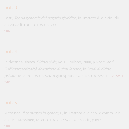
nota3
Betti,
Teoria generale del negozio giuridico
, in Trattato di dir. civ., dir.
da Vassalli, Torino, 1960, p.399.
top3
nota4
In dottrina Bianca,
Diritto civile
, vol.III, Milano, 2000, p.672 e Stolfi,
Sull'imprescrittività dell'azione di simulazione
, in
Studi di diritto
privato
, Milano, 1980, p.524.In giurisprudenza Cass.Civ. Sez.II
11215/91
top4
nota5
Messineo,
Il contratto in genere
, II, in Trattato di dir.civ. e comm., dir.
da Cicu-Messineo, Milano, 1973, p.557 e Bianca, cit., p.657.
top5