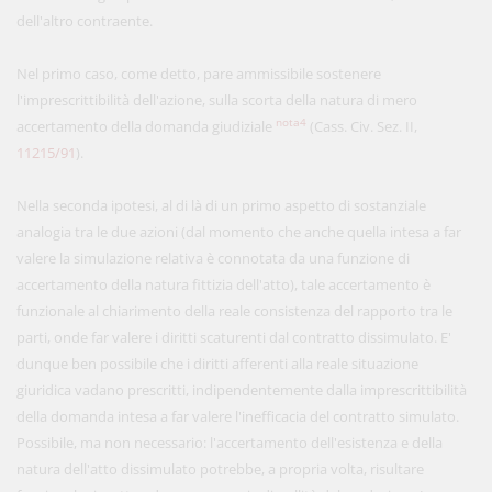
dell'altro contraente.
Nel primo caso, come detto, pare ammissibile sostenere
l'imprescrittibilità dell'azione, sulla scorta della natura di mero
nota4
accertamento della domanda giudiziale
(Cass. Civ. Sez. II,
11215/91
).
Nella seconda ipotesi, al di là di un primo aspetto di sostanziale
analogia tra le due azioni (dal momento che anche quella intesa a far
valere la simulazione relativa è connotata da una funzione di
accertamento della natura fittizia dell'atto), tale accertamento è
funzionale al chiarimento della reale consistenza del rapporto tra le
parti, onde far valere i diritti scaturenti dal contratto dissimulato. E'
dunque ben possibile che i diritti afferenti alla reale situazione
giuridica vadano prescritti, indipendentemente dalla imprescrittibilità
della domanda intesa a far valere l'inefficacia del contratto simulato.
Possibile, ma non necessario: l'accertamento dell'esistenza e della
natura dell'atto dissimulato potrebbe, a propria volta, risultare