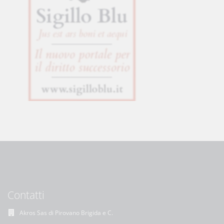
Contatti
Akros Sas di Pirovano Brigida e C.