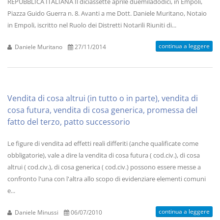
REPUBBLICA ITALIANA Il diciassette aprile duemiladodici, in Empoli,
Piazza Guido Guerra n. 8. Avanti a me Dott. Daniele Muritano, Notaio
in Empoli, iscritto nel Ruolo dei Distretti Notarili Riuniti di...
continua a leggere
Daniele Muritano
27/11/2014
Vendita di cosa altrui (in tutto o in parte), vendita di
cosa futura, vendita di cosa generica, promessa del
fatto del terzo, patto successorio
Le figure di vendita ad effetti reali differiti (anche qualificate come
obbligatorie), vale a dire la vendita di cosa futura ( cod.civ.), di cosa
altrui ( cod.civ.), di cosa generica ( cod.civ.) possono essere messe a
confronto l'una con l'altra allo scopo di evidenziare elementi comuni
e...
continua a leggere
Daniele Minussi
06/07/2010