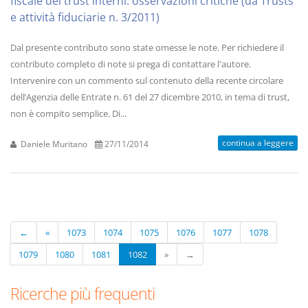
fiscale dei trust interni: osservazioni critiche (da Trusts
e attività fiduciarie n. 3/2011)
Dal presente contributo sono state omesse le note. Per richiedere il
contributo completo di note si prega di contattare l'autore.
Intervenire con un commento sul contenuto della recente circolare
dell’Agenzia delle Entrate n. 61 del 27 dicembre 2010, in tema di trust,
non è compito semplice. Di...
continua a leggere
Daniele Muritano
27/11/2014
←
«
1073
1074
1075
1076
1077
1078
1079
1080
1081
1082
»
→
Ricerche più frequenti