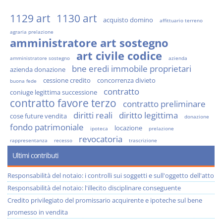
1129 art
1130 art
acquisto domino
affittuario terreno
agraria prelazione
amministratore art sostegno
art civile codice
amministratore sostegno
azienda
bne eredi immobile proprietari
azienda donazione
cessione credito
concorrenza divieto
buona fede
contratto
coniuge legittima successione
contratto favore terzo
contratto preliminare
diritti reali
diritto legittima
cose future vendita
donazione
fondo patrimoniale
locazione
ipoteca
prelazione
revocatoria
rappresentanza
recesso
trascrizione
Ultimi contributi
Responsabilità del notaio: i controlli sui soggetti e sull'oggetto dell'atto
Responsabilità del notaio: l'illecito disciplinare conseguente
Credito privilegiato del promissario acquirente e ipoteche sul bene
promesso in vendita