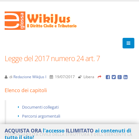
Legge del 2017 numero 24 art. 7
di
Redazione WikiJus I
19/07/2017
Libera
Elenco dei capitoli
Documenti collegati
Percorsi argomentali
ACQUISTA ORA
l'accesso
ILLIMITATO
ai contenuti di
RESPONSABILITÀ CIVILE DELLA STRUTTURA E DELL'ESERCENTE LA
tutto il sito!