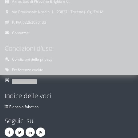
Akros Sas di Pirovano Brigida e C.
Via Provinciale Nord n. 1 - 23837 - Taceno (LC), ITALIA
P. IVA 02263080133
Contattaci
Condizioni d'uso
Condizioni della privacy
Preferenze cookie
Indice delle voci
Elenco alfabetico
Seguici su