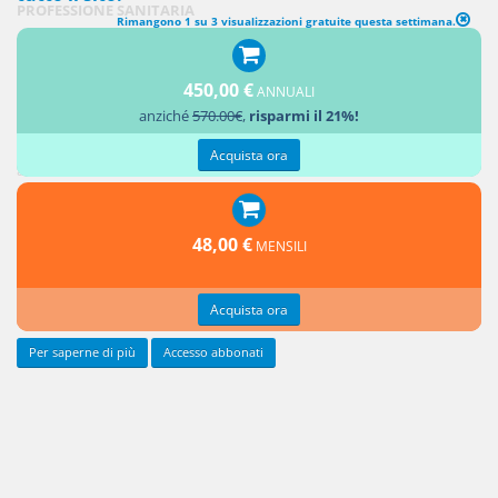
PROFESSIONE SANITARIA
Rimangono 1 su 3 visualizzazioni gratuite questa settimana.
1. La struttura sanitaria o sociosanitaria pubblica o privata che,
450,00 €
nell'adempimento della propria obbligazione, si avvalga dell'opera di
ANNUALI
anziché
570.00€
,
risparmi il 21%!
esercenti la professione sanitaria, anche se scelti dal paziente e
ancorché non dipendenti della struttura stessa, risponde, ai sensi degli
Acquista ora
articoli 1218 e 1228 del codice civile, delle loro condotte dolose o
colpose.
2. La
48,00 €
MENSILI
Acquista ora
Per saperne di più
Accesso abbonati