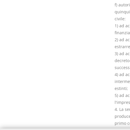
f) autor
quinqui
civile:
1) ad ac
finanzia
2) ad ac
estrarre
3) ad ac
decreto-
success
4) ad a
intermed
estinti;
5) ad ac
l'impres
4. La se
produce 
primo co