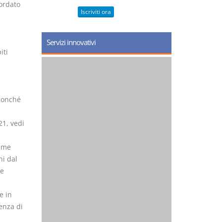
ordato
Iscriviti ora
Servizi innovativi
iti
 nonché
21, vedi
same
ni dal
re
e in
enza di