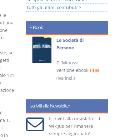
Tutti gli ultimi contributi >
e le
ad una
E-Book
ione
 o
io
Le Società di
I
Persone
 alla legge
te, su
getti
D. Minussi
– D.
i
Versione ebook
(
€ 5,99
olo 121,
(iva incl.)
ook
€ 6,99
a
dazione
Iscriviti alla Newsletter
 è
Iscriviti alla newsletter di
ma 1,
WikiJus per rimanere
ui
sempre aggiornato!
 o in