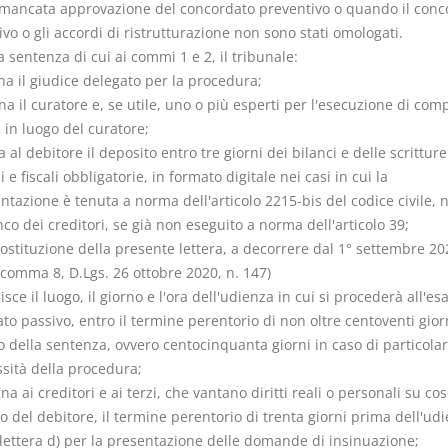
 mancata approvazione del concordato preventivo o quando il conc
vo o gli accordi di ristrutturazione non sono stati omologati.
a sentenza di cui ai commi 1 e 2, il tribunale:
na il giudice delegato per la procedura;
a il curatore e, se utile, uno o più esperti per l'esecuzione di comp
i in luogo del curatore;
a al debitore il deposito entro tre giorni dei bilanci e delle scritture
i e fiscali obbligatorie, in formato digitale nei casi in cui la
tazione è tenuta a norma dell'articolo 2215-bis del codice civile,
nco dei creditori, se già non eseguito a norma dell'articolo 39;
sostituzione della presente lettera, a decorrere dal 1° settembre 20
7, comma 8, D.Lgs. 26 ottobre 2020, n. 147)
lisce il luogo, il giorno e l'ora dell'udienza in cui si procederà all'e
ato passivo, entro il termine perentorio di non oltre centoventi gior
o della sentenza, ovvero centocinquanta giorni in caso di particola
sità della procedura;
na ai creditori e ai terzi, che vantano diritti reali o personali su cos
 del debitore, il termine perentorio di trenta giorni prima dell'udi
 lettera d) per la presentazione delle domande di insinuazione;