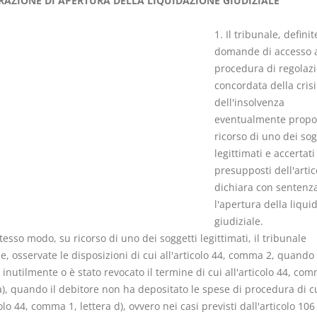
RAZIONE DI APERTURA DELLA LIQUIDAZIONE GIUDIZIALE
1. Il tribunale, definit
domande di accesso 
procedura di regolaz
concordata della crisi
I Singoli Contratti
Il Condomin
dell'insolvenza
D. Minussi
La riforma di cui
eventualmente propos
Versione ebook
€ 5,99
220/2012
ricorso di uno dei sog
(iva incl.)
S. D'Andrea 
legittimati e accertati 
Minussi
presupposti dell'artic
Versione eb
dichiara con sentenz
(iva incl.)
l'apertura della liqui
giudiziale.
stesso modo, su ricorso di uno dei soggetti legittimati, il tribunale
, osservate le disposizioni di cui all'articolo 44, comma 2, quando
inutilmente o è stato revocato il termine di cui all'articolo 44, com
a), quando il debitore non ha depositato le spese di procedura di c
colo 44, comma 1, lettera d), ovvero nei casi previsti dall'articolo 106