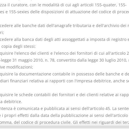
izza il curatore, con le modalità di cui agli articoli 155-quater, 155-
es e 155-sexies delle disposizioni di attuazione del codice di proc
cedere alle banche dati dell'anagrafe tributaria e dell'archivio dei 
ri;
cedere alla banca dati degli atti assoggettati a imposta di registro 
 copia degli stessi;
quisire l'elenco dei clienti e l'elenco dei fornitori di cui all'articolo 
legge 31 maggio 2010, n. 78, convertito dalla legge 30 luglio 2010, 
ive modificazioni;
cquisire la documentazione contabile in possesso delle banche e deg
iari finanziari relativa ai rapporti con l'impresa debitrice, anche s
quisire le schede contabili dei fornitori e dei clienti relative ai rap
a debitrice.
ntenza è comunicata e pubblicata ai sensi dell'articolo 45. La sent
i propri effetti dalla data della pubblicazione ai sensi dell'articolo
mma, del codice di procedura civile. Gli effetti nei riguardi dei terz