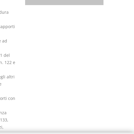
edura
rapporti
e ad
21 del
n. 122 e
li altri
e
porti con
enza
 133,
i,