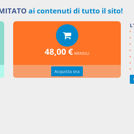
anto disposto agli articoli da 163 a 171, si producono dalla data d
ne della sentenza nel registro delle imprese.
IMITATO
ai contenuti di tutto il sito!
i fa luogo all'apertura della liquidazione giudiziale se l'ammontare
caduti e non pagati risultanti dagli atti dell'istruttoria è compless
L
re a euro trentamila. Tale importo è periodicamente aggiornato con 
 di cui all'articolo 2, comma 1, lettera d).
48,00 €
MENSILI
Acquista ora
nti collegati
to Legislativo del 2019 numero 14
si argomentali
I
Decreto Legislativo
2019
14
ngi un commento