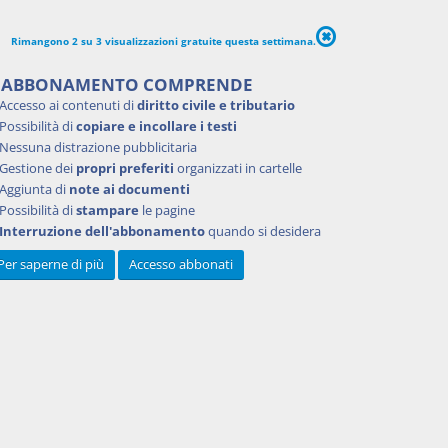
i
Rimangono 2 su 3 visualizzazioni gratuite questa settimana.
 dei
ivamente
'ABBONAMENTO COMPRENDE
le
Accesso ai contenuti di
diritto civile e tributario
Possibilità di
copiare e incollare i testi
Nessuna distrazione pubblicitaria
Gestione dei
propri preferiti
organizzati in cartelle
Aggiunta di
note ai documenti
Possibilità di
stampare
le pagine
Interruzione dell'abbonamento
quando si desidera
Per saperne di più
Accesso abbonati