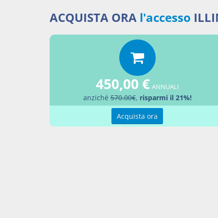
fermo qu
iscrizio
ACQUISTA ORA
l'accesso
ILL
5. Non s
debiti s
inferio
modalità
450,00 €
ANNUALI
anziché
570.00€
,
risparmi il 21%!
Acquista ora
Docume
Decre
Percor
LEGG
Aggiu