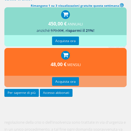
Rimangono 1 su 3 visualizzazioni gratuite questa settimana.
SEZIONE III Principi di carattere processuale (TRATTAZIONE
UNITARIA DELLE DOMANDE DI REGOLAZIONE DELLA CRISI O
450,00 €
ANNUALI
DELL'INSOLVENZA)
anziché
570.00€
,
risparmi il 21%!
1. Le
Acquista ora
domande
dirette
alla
48,00 €
MENSILI
Acquista ora
Per saperne di più
Accesso abbonati
regolazione della crisi o dell'insolvenza sono trattate in via d'urgenza e
in un unico procedimento; a tal fine ogni domanda sopravvenuta va