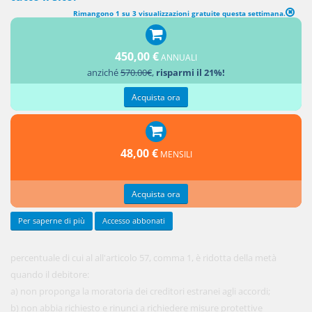
Rimangono 1 su 3 visualizzazioni gratuite questa settimana.
ACCORDI DI RISTRUTTURAZIONE AGEVOLATI
450,00 €
ANNUALI
1. La
anziché
570.00€
,
risparmi il 21%!
Acquista ora
48,00 €
MENSILI
Acquista ora
Per saperne di più
Accesso abbonati
percentuale di cui al all'articolo 57, comma 1, è ridotta della metà
quando il debitore:
a) non proponga la moratoria dei creditori estranei agli accordi;
b) non abbia richiesto e rinunci a richiedere misure protettive