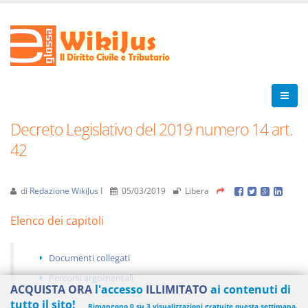
Decreto Legislativo del 2019 numero 14 art.
42
di
Redazione WikiJus I
05/03/2019
Libera
Elenco dei capitoli
Documenti collegati
Percorsi argomentali
ACQUISTA ORA
l'accesso
ILLIMITATO
ai contenuti di
tutto il sito!
Rimangono 0 su 3 visualizzazioni gratuite questa settimana.