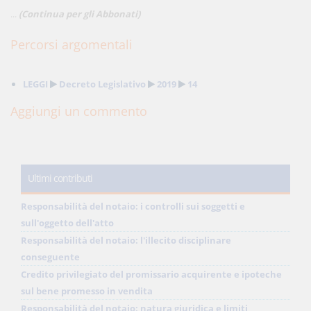
...
(Continua per gli Abbonati)
Percorsi argomentali
LEGGI
Decreto Legislativo
2019
14
Aggiungi un commento
Ultimi contributi
Responsabilità del notaio: i controlli sui soggetti e
sull'oggetto dell'atto
Responsabilità del notaio: l'illecito disciplinare
conseguente
Credito privilegiato del promissario acquirente e ipoteche
sul bene promesso in vendita
Responsabilità del notaio: natura giuridica e limiti