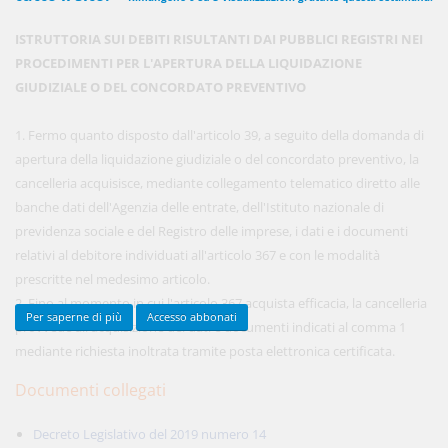
ISTRUTTORIA SUI DEBITI RISULTANTI DAI PUBBLICI REGISTRI NEI
PROCEDIMENTI PER L'APERTURA DELLA LIQUIDAZIONE
450,00 €
ANNUALI
GIUDIZIALE O DEL CONCORDATO PREVENTIVO
anziché
570.00€
,
risparmi il 21%!
1. Fermo quanto disposto dall'articolo 39, a seguito della domanda di
Acquista ora
apertura della liquidazione giudiziale o del concordato preventivo, la
cancelleria acquisisce, mediante collegamento telematico diretto alle
banche dati dell'Agenzia delle entrate, dell'Istituto nazionale di
48,00 €
MENSILI
previdenza sociale e del Registro delle imprese, i dati e i documenti
relativi al debitore individuati all'articolo 367 e con le modalità
prescritte nel medesimo articolo.
Acquista ora
2. Fino al momento in cui l'articolo 367 acquista efficacia, la cancelleria
Per saperne di più
Accesso abbonati
provvede all'acquisizione dei dati e documenti indicati al comma 1
mediante richiesta inoltrata tramite posta elettronica certificata.
Documenti collegati
Decreto Legislativo del 2019 numero 14