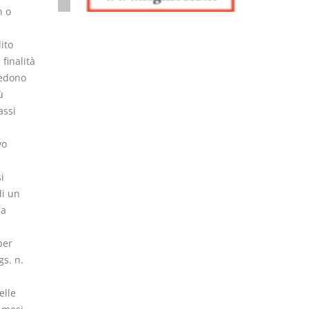
n o
dito
 finalità
vedono
ù
assi
vo
i
di un
 a
per
gs. n.
elle