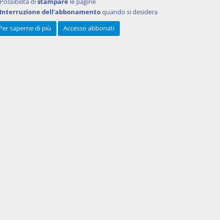
Possibilità di
stampare
le pagine
2010)
Interruzione dell'abbonamento
quando si desidera
Per saperne di più
Accesso abbonati