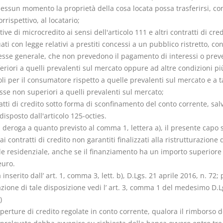
nessun momento la proprietà della cosa locata possa trasferirsi, co
rrispettivo, al locatario;
ative di microcredito ai sensi dell'articolo 111 e altri contratti di cre
ati con legge relativi a prestiti concessi a un pubblico ristretto, con
resse generale, che non prevedono il pagamento di interessi o pre
feriori a quelli prevalenti sul mercato oppure ad altre condizioni pi
li per il consumatore rispetto a quelle prevalenti sul mercato e a t
sse non superiori a quelli prevalenti sul mercato;
atti di credito sotto forma di sconfinamento del conto corrente, sal
isposto dall'articolo 125-octies.
n deroga a quanto previsto al comma 1, lettera a), il presente capo s
ai contratti di credito non garantiti finalizzati alla ristrutturazione 
e residenziale, anche se il finanziamento ha un importo superiore
euro.
nserito dall’ art. 1, comma 3, lett. b), D.Lgs. 21 aprile 2016, n. 72; 
azione di tale disposizione vedi l’ art. 3, comma 1 del medesimo D.L
)
aperture di credito regolate in conto corrente, qualora il rimborso d