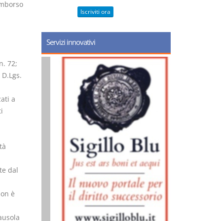
imborso
Iscriviti ora
Servizi innovativi
n. 72;
 D.Lgs.
ati a
i
tà
te dal
non è
lausola