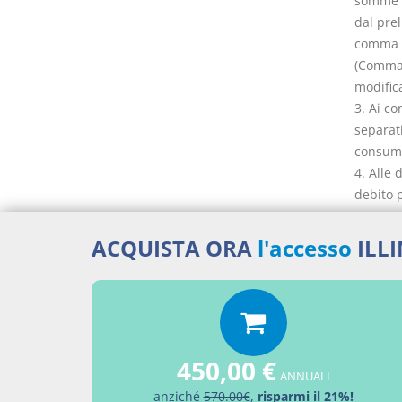
somme p
dal prel
comma 5
(Comma 
modifica
3. Ai co
separati
consumat
4. Alle 
debito 
consumat
quinquie
ACQUISTA ORA
l'accesso
ILL
(Comma 
modifica
5. I ven
forma d
altri one
450,00 €
(Articol
ANNUALI
modifica
anziché
570.00€
,
risparmi il 21%!