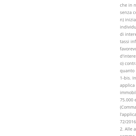
che in 
senza co
n) inizi
individu
di inte
tassi in
favorevo
d'intere
o) contr
quanto d
1-bis. I
applica 
immobil
75.000 
(Comma i
l’applic
72/2016
2. Alle 