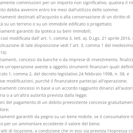
vamente commissioni per un importo non significativo, qualora il r
ito debba avvenire entro tre mesi dall'utilizzo delle somme;
ziamenti destinati all'acquisto o alla conservazione di un diritto di
tà su un terreno o su un immobile edificato o progettato;
ziamenti garantiti da ipoteca su beni immobili;
 così modificata dall’ art. 1, comma 3, lett. a), D.Lgs. 21 aprile 2016, 
plicazione di tale disposizione vedi l’ art. 3, comma 1 del medesimo
016)
ziamenti, concessi da banche o da imprese di investimento, finalizz
re un'operazione avente a oggetto strumenti finanziari quali definit
icolo 1, comma 2, del decreto legislativo 24 febbraio 1998, n. 58, e
ve modificazioni, purché il finanziatore partecipi all'operazione;
ziamenti concessi in base a un accordo raggiunto dinanzi all'autori
ria o a un'altra autorità prevista dalla legge;
zioni del pagamento di un debito preesistente concesse gratuitamen
tore;
nziamenti garantiti da pegno su un bene mobile, se il consumatore 
to per un ammontare eccedente il valore del bene;
atti di locazione, a condizione che in essi sia prevista l'espressa c