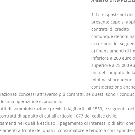
AMBITO DI APPLICA
1. Le disposizioni del
presente capo si appl
contratti di credito
comunque denominat
Rapporto e
I Singoli Con
eccezione dei seguent
relazione giuridica
D. Minussi
a) finanziamenti di i
D. Minussi
Versione eb
inferiore a 200 euro o
Versione ebook
(iva incl.)
€ 5,99
superiore a 75.000 eu
(iva incl.)
fini del computo della
minima si prendono 
considerazione anche
frazionati concessi attraverso più contratti, se questi sono riconduci
esima operazione economica;
atti di somministrazione previsti dagli articoli 1559, e seguenti, del
 contratti di appalto di cui all'articolo 1677 del codice civile;
ziamenti nei quali è escluso il pagamento di interessi o di altri oner
nziamenti a fronte dei quali il consumatore è tenuto a corrisponder