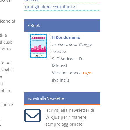
ZIONE
Tutti gli ultimi contributi >
icano ai
E-Book
i, a
tratti
Il Condominio
i casi:
La riforma di cui alla legge
mporto
ook
€ 5,99
220/2012
S. D'Andrea – D.
ro. Ai
Minussi
 soglia
(
Versione ebook
€ 6,99
in
(iva incl.)
 i
bili a
Iscriviti alla Newsletter
 codice
Iscriviti alla newsletter di
WikiJus per rimanere
i;
sempre aggiornato!
e