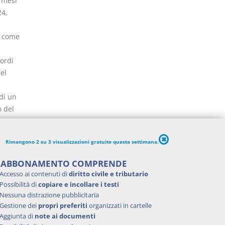
 mesi
24,
, come
cordi
el
di un
o del
125-
Rimangono 2 su 3 visualizzazioni gratuite questa settimana.
, come
'ABBONAMENTO COMPRENDE
 sola
Accesso ai contenuti di
diritto civile e tributario
ssi e di
Possibilità di
copiare e incollare i testi
Nessuna distrazione pubblicitaria
e
Gestione dei
propri preferiti
organizzati in cartelle
Aggiunta di
note ai documenti
tituito