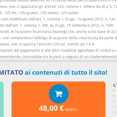
relevate debba avvenire su richiesta della banca ovvero entro tre
ievo, non si applicano gli articoli 123, comma 1, lettere da d) a f), 1
, 125-ter, 125-quater, 125-sexies, 125-octies.
così modificato dall'art. 1, comma 1, D.Lgs. 13 agosto 2010, n. 141
to dall'art. 1, comma 1, lett. a), D.Lgs. 19 settembre 2012, n. 169)
ntratti di locazione finanziaria (leasing) che, anche sulla base di ac
, non comportano l'obbligo di acquisto della cosa locata da parte d
ore, non si applica l'articolo 125-ter, commi da 1 a 4.
dilazioni del pagamento e alle altre modalità agevolate di rimborso 
preesistente, concordate tra le parti a seguito di un inadempiment
ore, non si applicano gli articoli 124, comma 5, 124-bis, 125-ter, 
s, 125-septies nei casi stabiliti dal CICR.
IMITATO
ai contenuti di tutto il sito!
così modificato dall'art. 1, comma 1, D.Lgs. 13 agosto 2010, n. 141
to dall'art. 1, comma 1, lett. b), D.Lgs. 19 settembre 2012, n. 169)
L
ditori di beni e servizi possono concludere contratti di credito nella
ella dilazione del prezzo con esclusione del pagamento degli intere
ri.
48,00 €
o sostituito dall'art. 1, comma 1, D.Lgs. 13 agosto 2010, n. 141, com
MENSILI
to dall'art. 1, comma 1, D.Lgs. 14 dicembre 2010, n. 218, che ha sos