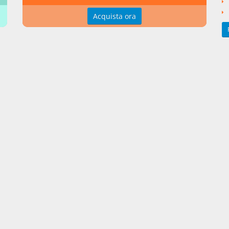
 Capo II; vedi, anche l'art. 3, commi 2 e 3 del medesimo D.Lgs. 141/
Acquista ora
nti collegati
to Legislativo del 1993 numero 385
so (conto corrente, apertura in conto corrente )
si argomentali
Decreto Legislativo
1993
385
ngi un commento