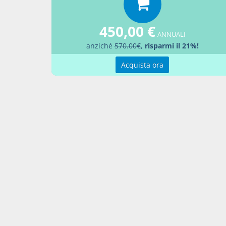
accompa
(Comma c
450,00 €
169)
ANNUALI
2-bis. L
anziché
570.00€
,
risparmi il 21%!
contribu
Acquista ora
codice c
collabor
(Comma a
Docume
Decre
Percor
Leggi