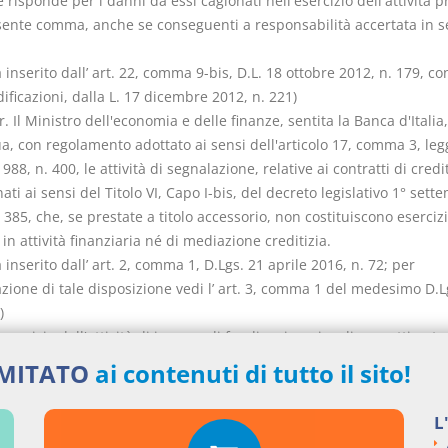
e risponde per i danni da essi cagionati nell'esercizio dell'attività p
sente comma, anche se conseguenti a responsabilità accertata in 
nserito dall’ art. 22, comma 9-bis, D.L. 18 ottobre 2012, n. 179, con
ficazioni, dalla L. 17 dicembre 2012, n. 221)
. Il Ministro dell'economia e delle finanze, sentita la Banca d'Italia,
a, con regolamento adottato ai sensi dell'articolo 17, comma 3, leg
988, n. 400, le attività di segnalazione, relative ai contratti di credi
nati ai sensi del Titolo VI, Capo I-bis, del decreto legislativo 1° sett
 385, che, se prestate a titolo accessorio, non costituiscono esercizi
in attività finanziaria né di mediazione creditizia.
nserito dall’ art. 2, comma 1, D.Lgs. 21 aprile 2016, n. 72; per
azione di tale disposizione vedi l’ art. 3, comma 1 del medesimo D.L
)
'esercizio dell'attività di incasso di fondi su incarico di soggetti auto
stazione di servizi di pagamento non è necessaria l'iscrizione nell'
IMITATO
ai contenuti di tutto il sito!
enti in attività finanziaria, a condizione che detta attività sia svolta
 un contratto di esternalizzazione, che ne predetermini le modalità
L
ento, abbia carattere meramente materiale e in nessun caso sia