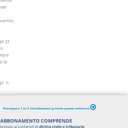
revista
sede
vertito,
ge 23
to
embre
o di
gs. n.
rizzati
elenco
Rimangono 1 su 3 visualizzazioni gratuite questa settimana.
 sulla
 di
'ABBONAMENTO COMPRENDE
Accesso ai contenuti di
diritto civile e tributario