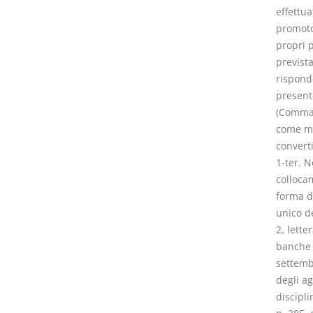
effettua
promotor
propri p
prevista
risponde
present
(Comma i
come mod
converti
1-ter. N
collocam
forma da
unico de
2, lette
banche e
settemb
degli ag
discipli