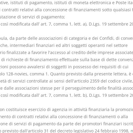
tive, istituti di pagamento, istituti di moneta elettronica e Poste ita
i contratti relativi alla concessione di finanziamenti sotto qualsiasi
stazione di servizi di pagamento;
 così modificata dall’ art. 7, comma 1, lett. a), D.Lgs. 19 settembre 2
ipula, da parte delle associazioni di categoria e dei Confidi, di conv
he, intermediari finanziari ed altri soggetti operanti nel settore
rio finalizzate a favorire l'accesso al credito delle imprese associate
 di richieste di finanziamento effettuate sulla base di dette convenz
ioni possono avvalersi di soggetti in possesso dei requisiti di cui
colo 128-novies, comma 1. Quanto previsto dalla presente lettera, è
ietà di servizi controllate ai sensi dell'articolo 2359 del codice civile
te dalle associazioni stesse per il perseguimento delle finalità assoc
 così modificata dall’ art. 7, comma 1, lett. b), D.Lgs. 19 settembre 2
on costituisce esercizio di agenzia in attività finanziaria la promozi
ento di contratti relativi alla concessione di finanziamenti o alla
one di servizi di pagamento da parte dei promotori finanziari iscrit
o previsto dall'articolo 31 del decreto legislativo 24 febbraio 1998, n