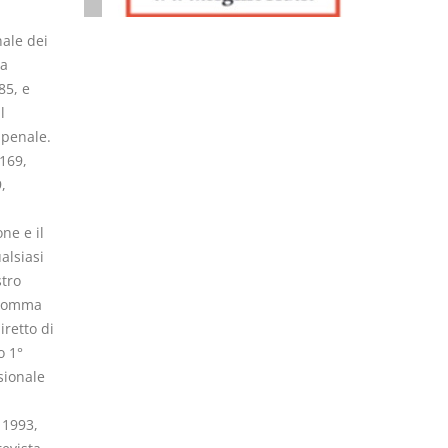
i
nale dei
na
85, e
l
 penale.
 169,
,
ne e il
alsiasi
stro
, comma
iretto di
o 1°
sionale
 1993,