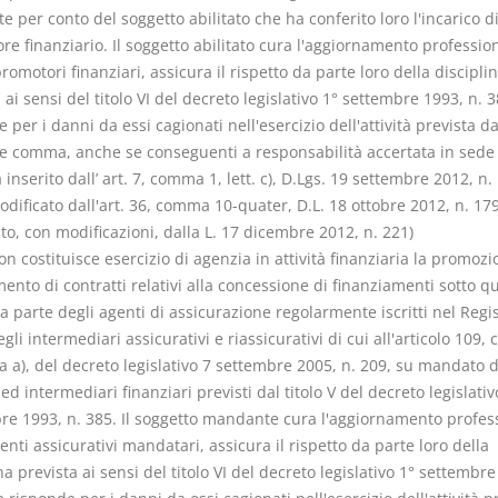
te per conto del soggetto abilitato che ha conferito loro l'incarico d
e finanziario. Il soggetto abilitato cura l'aggiornamento professio
romotori finanziari, assicura il rispetto da parte loro della discipli
 ai sensi del titolo VI del decreto legislativo 1° settembre 1993, n. 3
 per i danni da essi cagionati nell'esercizio dell'attività prevista da
e comma, anche se conseguenti a responsabilità accertata in sede
nserito dall’ art. 7, comma 1, lett. c), D.Lgs. 19 settembre 2012, n.
ificato dall'art. 36, comma 10-quater, D.L. 18 ottobre 2012, n. 179
to, con modificazioni, dalla L. 17 dicembre 2012, n. 221)
on costituisce esercizio di agenzia in attività finanziaria la promozio
ento di contratti relativi alla concessione di finanziamenti sotto qu
 parte degli agenti di assicurazione regolarmente iscritti nel Regi
gli intermediari assicurativi e riassicurativi di cui all'articolo 109
ra a), del decreto legislativo 7 settembre 2005, n. 209, su mandato d
d intermediari finanziari previsti dal titolo V del decreto legislativ
re 1993, n. 385. Il soggetto mandante cura l'aggiornamento profes
enti assicurativi mandatari, assicura il rispetto da parte loro della
na prevista ai sensi del titolo VI del decreto legislativo 1° settembre