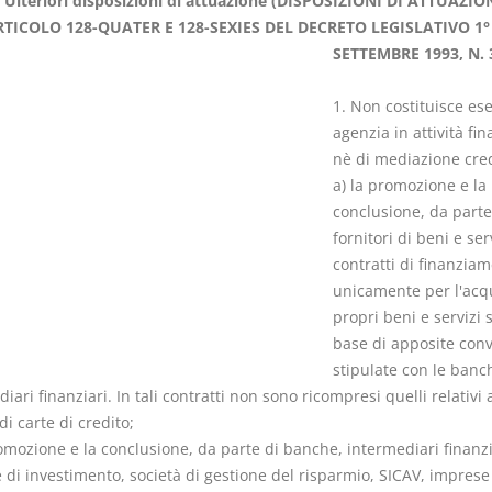
 Ulteriori disposizioni di attuazione (DISPOSIZIONI DI ATTUAZIO
RTICOLO 128-QUATER E 128-SEXIES DEL DECRETO LEGISLATIVO 1°
SETTEMBRE 1993, N. 
1. Non costituisce ese
agenzia in attività fin
Il Condominio
Le Società d
nè di mediazione cred
Persone
La riforma di cui alla legge
a) la promozione e la
220/2012
conclusione, da parte
D. Minussi
S. D'Andrea – D.
fornitori di beni e serv
Versione eb
Minussi
contratti di finanzia
(iva incl.)
Versione ebook
€ 6,99
unicamente per l'acqu
(iva incl.)
propri beni e servizi 
base di apposite con
stipulate con le banch
iari finanziari. In tali contratti non sono ricompresi quelli relativi 
 di carte di credito;
omozione e la conclusione, da parte di banche, intermediari finanzi
 di investimento, società di gestione del risparmio, SICAV, imprese