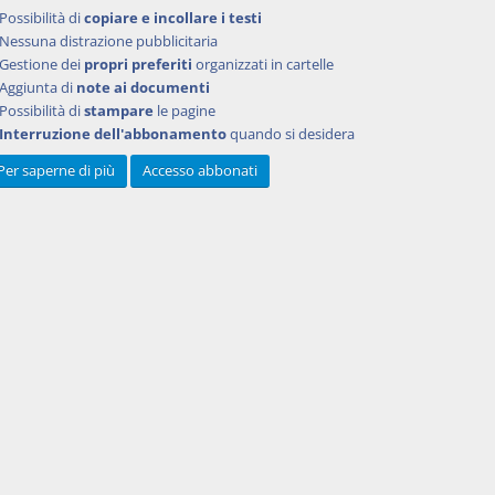
Possibilità di
copiare e incollare i testi
012, n.
Nessuna distrazione pubblicitaria
Gestione dei
propri preferiti
organizzati in cartelle
Aggiunta di
note ai documenti
Possibilità di
stampare
le pagine
el
Interruzione dell'abbonamento
quando si desidera
rme di
Per saperne di più
Accesso abbonati
. 169)