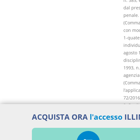
n. 385, 
dal pre
penale.
(Comma i
con modi
1-quater
individu
agosto 1
discipli
1993, n.
agenzia 
(Comma i
l’applic
72/2016
2. Per l
alla pre
ACQUISTA ORA
l'accesso
ILL
degli ag
base di
svolgim