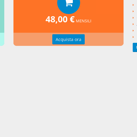
gnata da poteri dispositivi.
osì modificato dall’ art. 7, comma 1, lett. d), D.Lgs. 19 settembre 2
48,00 €
MENSILI
'esercizio di agenzia in attività finanziaria comporta gli obblighi di
zione previdenziale previsti per i soggetti di cui all'articolo 1742 d
Acquista ora
ivile. L'Organismo previsto dall'articolo 128-undecies individua fo
azione e di scambio di informazioni con gli enti di previdenza.
ggiunto dall’ art. 7, comma 1, lett. e), D.Lgs. 19 settembre 2012, n
nti collegati
to Legislativo del 2010 numero 141
si argomentali
Decreto Legislativo
2010
141