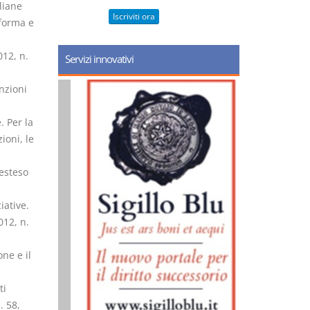
liane
Iscriviti ora
 forma e
012, n.
Servizi innovativi
enzioni
. Per la
ioni, le
 esteso
,
iative.
012, n.
one e il
ti
. 58,