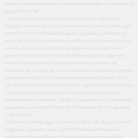
[Testo precedente le modifiche apportate dalla legge di conversione 23
giugno 2014, n. 89:
1. Le amministrazioni pubbliche di cui all'articolo 11 del decreto
legislativo 14 marzo 2013, n. 33, fermo restando quanto previsto dagli
articoli 29, 33 e 37 del medesimo decreto legislativo, pubblicano sui
propri siti istituzionali, e rendono accessibili anche attraverso il ricorso
ad un portale unico, i dati relativi alla spesa di cui ai propri bilanci
preventivi e consuntivi e l'indicatore di tempestività dei pagamenti
secondo uno schema tipo e modalità definite con decreto del
Presidente del Consiglio dei ministri da emanarsi, sentita la Conferenza
unificata, di cui all'articolo 8 del decreto legislativo 28 agosto 1997, n.
281, entro 30 giorni dalla data di entrata in vigore del presente decreto.
2. La disposizione di cui al comma 1 costituisce, per le pubbliche
amministrazioni interessate, obbligo di trasparenza la cui inosservanza
è sanzionata ai sensi dell'articolo 46 del medesimo decreto legislativo
n. 33 del 2013.
3. All'articolo 14 della legge 31 dicembre 2009, n. 196, dopo il comma 6,
è aggiunto il seguente: “6-bis I dati SIOPE delle amministrazioni
pubbliche gestiti dalla Banca d'Italia sono liberamente accessibili