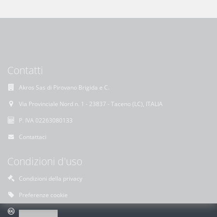
Contatti
Akros Sas di Pirovano Brigida e C.
Via Provinciale Nord n. 1 - 23837 - Taceno (LC), ITALIA
P. IVA 02263080133
Contattaci
Condizioni d'uso
Condizioni della privacy
Preferenze cookie