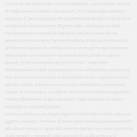
tutta la durata residua dei contratti medesimi. Le parti hanno facoltà
di rinegoziare il contenuto dei contratti, in funzione della suddetta
riduzione. E' fatta salva la facoltà del prestatore dei beni e dei servizi di
recedere dal contratto entro 30 giorni dalla comunicazione della
manifestazione di volontà di operare la riduzione senza alcuna
penalità da recesso verso l'amministrazione. Il recesso è comunicato
all'Amministrazione e ha effetto decorsi trenta giorni dal ricevimento
della relativa comunicazione da parte di quest'ultima. In caso di
recesso, le Amministrazioni di cui al comma 1, nelle more
dell'espletamento delle procedure per nuovi affidamenti, possono, al
fine di assicurare comunque la disponibilità di beni e servizi necessari
alla loro attività, stipulare nuovi contratti accedendo a convenzioni-
quadro di Consip S.p.A., a quelle di centrali di committenza regionale o
tramite affidamento diretto nel rispetto della disciplina europea e
nazionale sui contratti pubblici;
b) tenute ad assicurare che gli importi e i prezzi dei contratti aventi ad
oggetto acquisto o fornitura di beni e servizi stipulati successivamente
alla data di entrata in vigore del presente decreto non siano superiori a
quelli derivati, o derivabili, dalle riduzioni di cui alla lettera a), e