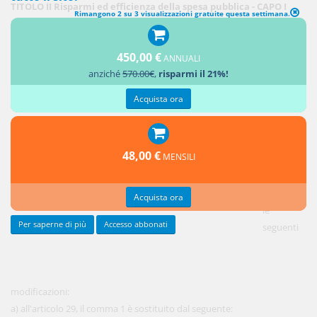
TITOLO II Risparmi ed efficienza della spesa pubblica - CAPO I
Rimangono 2 su 3 visualizzazioni gratuite questa settimana.
Razionalizzazione della spesa pubblica per beni e servizi
(TRASPARENZA E RAZIONALIZZAZIONE DELLA SPESA PUBBLICA
450,00 €
PER BENI E SERVIZI)
ANNUALI
anziché
570.00€
,
risparmi il 21%!
1.1. Al
Acquista ora
decreto
legislativo
14 marzo
48,00 €
MENSILI
2013, n.
33, sono
apportate
Acquista ora
le
Per saperne di più
Accesso abbonati
seguenti
modificazioni:
a) all'articolo 29, il comma 1 è sostituito dal seguente: