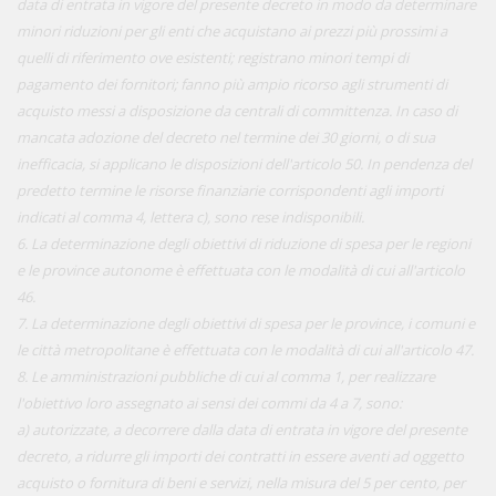
data di entrata in vigore del presente decreto in modo da determinare
minori riduzioni per gli enti che acquistano ai prezzi più prossimi a
quelli di riferimento ove esistenti; registrano minori tempi di
pagamento dei fornitori; fanno più ampio ricorso agli strumenti di
acquisto messi a disposizione da centrali di committenza. In caso di
mancata adozione del decreto nel termine dei 30 giorni, o di sua
inefficacia, si applicano le disposizioni dell'articolo 50. In pendenza del
predetto termine le risorse finanziarie corrispondenti agli importi
indicati al comma 4, lettera c), sono rese indisponibili.
6. La determinazione degli obiettivi di riduzione di spesa per le regioni
e le province autonome è effettuata con le modalità di cui all'articolo
46.
7. La determinazione degli obiettivi di spesa per le province, i comuni e
le città metropolitane è effettuata con le modalità di cui all'articolo 47.
8. Le amministrazioni pubbliche di cui al comma 1, per realizzare
l'obiettivo loro assegnato ai sensi dei commi da 4 a 7, sono:
a) autorizzate, a decorrere dalla data di entrata in vigore del presente
decreto, a ridurre gli importi dei contratti in essere aventi ad oggetto
acquisto o fornitura di beni e servizi, nella misura del 5 per cento, per