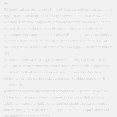
89)
[b) tenute ad assicurare che gli importi e i prezzi dei contratti aventi ad
oggetto acquisto o fornitura di beni e servizi stipulati successivamente
alla data di entrata in vigore del presente decreto non siano superiori
a quelli derivati, o derivabili, dalle riduzioni di cui alla lettera a), e
comunque non siano superiori ai prezzi di riferimento, ove esistenti, o
ai prezzi dei beni e servizi previsti nelle convenzioni quadro stipulate
da Consip S.p.A, ai sensi dell'articolo 26 della legge 23 dicembre 1999, n.
488.]
(Lettera soppressa dalla legge di conversione 23 giugno 2014, n. 89)
[9. Gli atti e i relativi contratti adottati in violazione delle disposizioni di
cui al comma 8, lettera b), sono nulli e sono rilevanti ai fini della
performance individuale e della responsabilità dirigenziale di chi li ha
sottoscritti.]
(Comma soppresso dalla legge di conversione 23 giugno 2014, n. 89)
10. Le regioni e le province autonome di Trento e di Bolzano possono
adottare misure alternative di contenimento della spesa corrente al
fine di conseguire risparmi comunque non inferiori a quelli derivanti
dall'applicazione del comma 4.