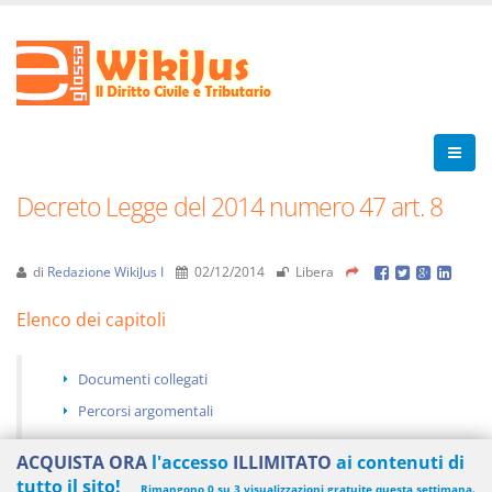
Decreto Legge del 2014 numero 47 art. 8
di
Redazione WikiJus I
02/12/2014
Libera
Elenco dei capitoli
Documenti collegati
Percorsi argomentali
ACQUISTA ORA
l'accesso
ILLIMITATO
ai contenuti di
tutto il sito!
Rimangono 0 su 3 visualizzazioni gratuite questa settimana.