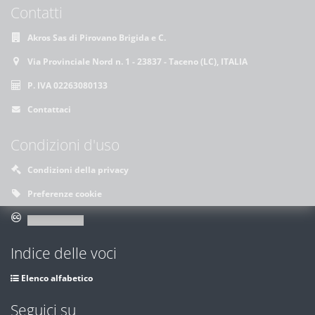
Contatti
Akros Sas di Pirovano Brigida e C.
Via Provinciale Nord n. 1 - 23837 - Taceno (LC), ITALIA
P. IVA 02263080133
Contattaci
Condizioni d'uso
Condizioni della privacy
Preferenze cookie
Indice delle voci
Elenco alfabetico
Seguici su