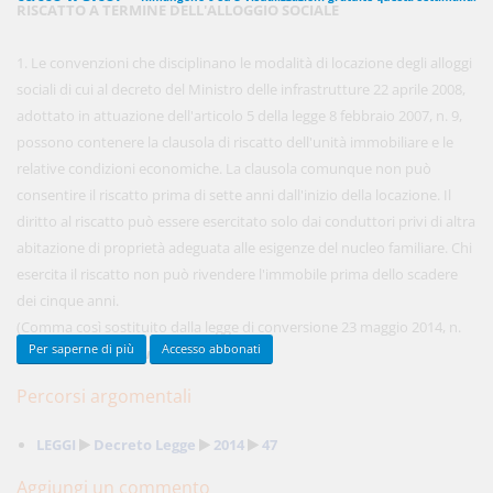
RISCATTO A TERMINE DELL'ALLOGGIO SOCIALE
1. Le convenzioni che disciplinano le modalità di locazione degli alloggi
450,00 €
sociali di cui al decreto del Ministro delle infrastrutture 22 aprile 2008,
ANNUALI
anziché
570.00€
,
risparmi il 21%!
adottato in attuazione dell'articolo 5 della legge 8 febbraio 2007, n. 9,
possono contenere la clausola di riscatto dell'unità immobiliare e le
Acquista ora
relative condizioni economiche. La clausola comunque non può
consentire il riscatto prima di sette anni dall'inizio della locazione. Il
diritto al riscatto può essere esercitato solo dai conduttori privi di altra
48,00 €
MENSILI
abitazione di proprietà adeguata alle esigenze del nucleo familiare. Chi
esercita il riscatto non può rivendere l'immobile prima dello scadere
dei cinque anni.
Acquista ora
(Comma così sostituito dalla legge di conversione 23 maggio 2014, n.
Per saperne di più
Accesso abbonati
80) ...
(Continua per gli Abbonati)
Percorsi argomentali
LEGGI
Decreto Legge
2014
47
Aggiungi un commento