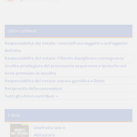
Ultimi contributi
Responsabilità del notaio: i controlli sui soggetti e sull'oggetto
dell'atto
Responsabilità del notaio: l'illecito disciplinare conseguente
Credito privilegiato del promissario acquirente e ipoteche sul
bene promesso in vendita
Responsabilità del notaio: natura giuridica e limiti
Reciprocità delle concessioni
Tutti gli ultimi contributi >
E-Book
Usufrutto Uso e
Abitazione