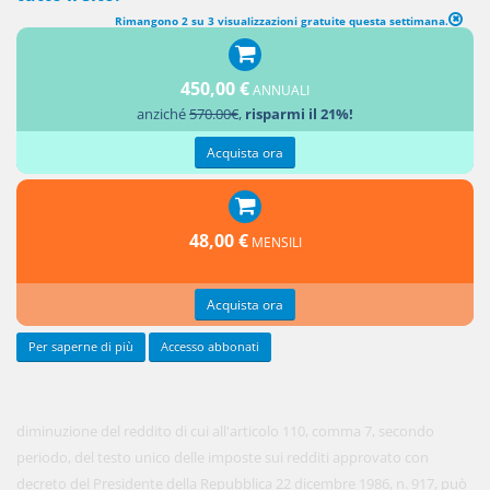
Rimangono 2 su 3 visualizzazioni gratuite questa settimana.
RETTIFICA IN DIMINUZIONE DEL REDDITO PER OPERAZIONI TRA
IMPRESE ASSOCIATE CON ATTIVITÀ INTERNAZIONALE
450,00 €
ANNUALI
anziché
570.00€
,
risparmi il 21%!
1. La
rettifica in
Acquista ora
48,00 €
MENSILI
Acquista ora
Per saperne di più
Accesso abbonati
diminuzione del reddito di cui all'articolo 110, comma 7, secondo
periodo, del testo unico delle imposte sui redditi approvato con
decreto del Presidente della Repubblica 22 dicembre 1986, n. 917, può