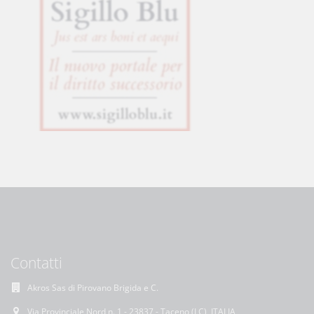
Contatti
Akros Sas di Pirovano Brigida e C.
Via Provinciale Nord n. 1 - 23837 - Taceno (LC), ITALIA