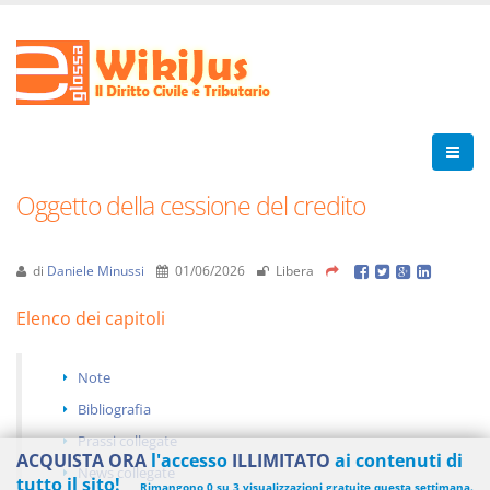
Oggetto della cessione del credito
di
Daniele Minussi
01/06/2026
Libera
Elenco dei capitoli
Note
Bibliografia
Prassi collegate
ACQUISTA ORA
l'accesso
ILLIMITATO
ai contenuti di
News collegate
tutto il sito!
Rimangono 0 su 3 visualizzazioni gratuite questa settimana.