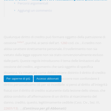
Percorsi argomentali
Aggiungi un commento
450,00 €
ANNUALI
anziché
570.00€
,
risparmi il 21%!
Acquista ora
Qualunque diritto di credito può formare oggetto della pattuizione di
nota1
cessione
, purché, ai sensi dell'art.
1260
cod. civ. , il credito non
abbia carattere strettamente personale, il trasferimento non sia
48,00 €
vietato dalla legge oppure non sia stato convenzionalmente escluso
MENSILI
dalle parti. Queste regole introducono il tema delle limitazioni alla
cessione del credito, argomento che sarà oggetto di specifica
Acquista ora
disamina. Va rimarcato come debba essere distinto il diritto di credito
rispetto alla eziologia dello stesso. Così occorre non confondere il
Per saperne di più
Accesso abbonati
diritto personalissimo (di per sè incedibile: si pensi al diritto all'integrità
fisica) con il diritto di credito scaturente dalla lesione dello stesso, che
abbia condotto all'affermazione di un diritto al risarcimento del
danno, credito, questo, legittimamente cedibile (Cass. Civ., Sez. III,
22601/13
). ...
(Continua per gli Abbonati)