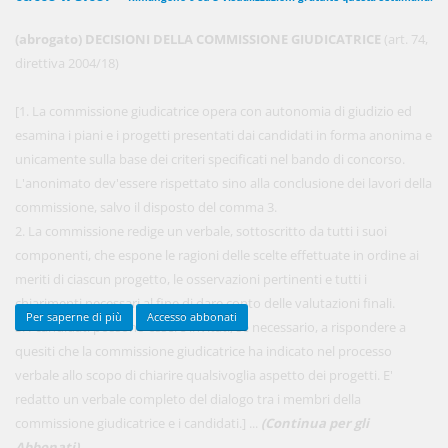
(abrogato) DECISIONI DELLA COMMISSIONE GIUDICATRICE
(art. 74,
direttiva 2004/18)
450,00 €
ANNUALI
anziché
570.00€
,
risparmi il 21%!
[1. La commissione giudicatrice opera con autonomia di giudizio ed
esamina i piani e i progetti presentati dai candidati in forma anonima e
Acquista ora
unicamente sulla base dei criteri specificati nel bando di concorso.
L'anonimato dev'essere rispettato sino alla conclusione dei lavori della
commissione, salvo il disposto del comma 3.
48,00 €
MENSILI
2. La commissione redige un verbale, sottoscritto da tutti i suoi
componenti, che espone le ragioni delle scelte effettuate in ordine ai
meriti di ciascun progetto, le osservazioni pertinenti e tutti i
Acquista ora
chiarimenti necessari al fine di dare conto delle valutazioni finali.
Per saperne di più
Accesso abbonati
3. I candidati possono essere invitati, se necessario, a rispondere a
quesiti che la commissione giudicatrice ha indicato nel processo
verbale allo scopo di chiarire qualsivoglia aspetto dei progetti. E'
redatto un verbale completo del dialogo tra i membri della
commissione giudicatrice e i candidati.] ...
(Continua per gli
Abbonati)