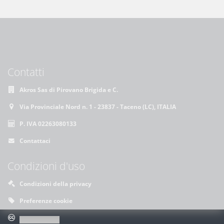
Contatti
Akros Sas di Pirovano Brigida e C.
Via Provinciale Nord n. 1 - 23837 - Taceno (LC), ITALIA
P. IVA 02263080133
Contattaci
Condizioni d'uso
Condizioni della privacy
Preferenze cookie