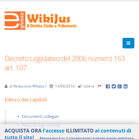
Decreto Legislativo del 2006 numero 163
art. 107
di
Redazione WikiJus I
13/06/2016
Libera
Elenco dei capitoli
Documenti collegati
Percorsi argomentali
ACQUISTA ORA
l'accesso
ILLIMITATO
ai contenuti di
tutto il sito!
Rimangono 0 su 3 visualizzazioni gratuite questa settimana.