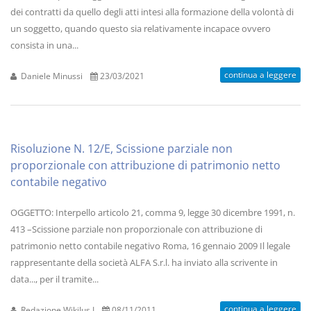
dei contratti da quello degli atti intesi alla formazione della volontà di
un soggetto, quando questo sia relativamente incapace ovvero
consista in una...
continua a leggere
Daniele Minussi
23/03/2021
Risoluzione N. 12/E, Scissione parziale non
proporzionale con attribuzione di patrimonio netto
contabile negativo
OGGETTO: Interpello articolo 21, comma 9, legge 30 dicembre 1991, n.
413 –Scissione parziale non proporzionale con attribuzione di
patrimonio netto contabile negativo Roma, 16 gennaio 2009 Il legale
rappresentante della società ALFA S.r.l. ha inviato alla scrivente in
data..., per il tramite...
continua a leggere
Redazione WikiJus I
08/11/2011