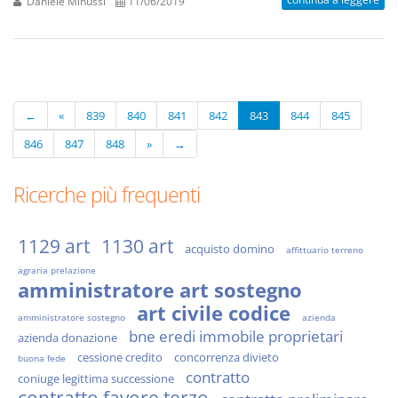
Daniele Minussi
11/06/2019
←
«
839
840
841
842
843
844
845
846
847
848
»
→
Ricerche più frequenti
1129 art
1130 art
acquisto domino
affittuario terreno
agraria prelazione
amministratore art sostegno
art civile codice
amministratore sostegno
azienda
bne eredi immobile proprietari
azienda donazione
cessione credito
concorrenza divieto
buona fede
contratto
coniuge legittima successione