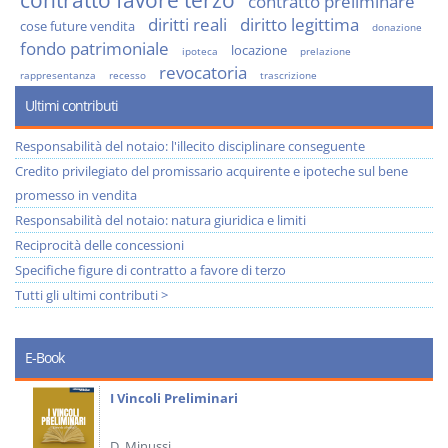
contratto favore terzo
contratto preliminare
diritti reali
diritto legittima
cose future vendita
donazione
fondo patrimoniale
locazione
ipoteca
prelazione
revocatoria
rappresentanza
recesso
trascrizione
Ultimi contributi
Responsabilità del notaio: l'illecito disciplinare conseguente
Credito privilegiato del promissario acquirente e ipoteche sul bene
promesso in vendita
Responsabilità del notaio: natura giuridica e limiti
Reciprocità delle concessioni
Specifiche figure di contratto a favore di terzo
Tutti gli ultimi contributi >
E-Book
I Vincoli Preliminari
D. Minussi