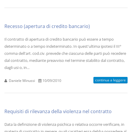
Recesso (apertura di credito bancario)
Il contratto di apertura di credito bancario può essere a tempo
determinato o a tempo indeterminato. In quest'ultima ipotesi il III°
comma dell'art. cod.civ. prevede che ciascuna delle parti può recedere
dal contratto, mediante preavviso nel termine stabilito dal contratto,
dagli usi o, in...
continua a leggere
Daniele Minussi
10/09/2010
Requisiti di rilevanza della violenza nel contratto
Data la definizione di violenza psichica o relativa occorre verificare, in
materia di contratto in genere, quali caratteri essa debba possedere al