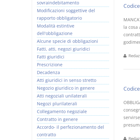
sovraindebitamento
Codice 
Modificazioni soggettive del
rapporto obbligatorio
MANCATO
Modalità estintive
la cosa 
dell'obbligazione
contrat
Alcune specie di obbligazioni
godimen
Fatti, atti, negozi giuridici
Redazi
Fatti giuridici
Prescrizione
Decadenza
Atti giuridici in senso stretto
Negozio giuridico in genere
Codice 
Atti negoziali unilaterali
OBBLIGA
Negozi plurilaterali
consegn
Collegamento negoziale
servirse
Contratto in genere
presumer
Accordo- il perfezionamento del
contratto
Redazi