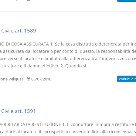
Civile art. 1589
O DI COSA ASSICURATA 1. Se la cosa distrutta o deteriorata per in
a assicurata dal locatore o per conto di questo, la responsabilità de
re verso il locatore è limitata alla differenza tra l' indennizzo corr
sicuratore e il danno effettivo. 2. Quando si...
continua 
one WikiJus I
05/07/2010
Civile art. 1591
ER RITARDATA RESTITUZIONE 1. Il conduttore in mora a restituire 
 a dare al locatore il corrispettivo convenuto fino alla riconsegna, sa