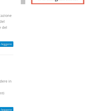
cazione
del
e del
a leggere
dere in
nti
a leggere