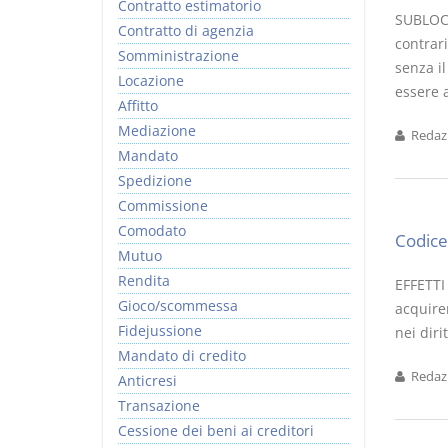
Contratto estimatorio
SUBLOCA
Contratto di agenzia
contrari
Somministrazione
senza il
Locazione
essere a
Affitto
Mediazione
Redazi
Mandato
Spedizione
Commissione
Comodato
Codice 
Mutuo
Rendita
EFFETTI
Gioco/scommessa
acquiren
Fidejussione
nei diri
Mandato di credito
Redazi
Anticresi
Transazione
Cessione dei beni ai creditori