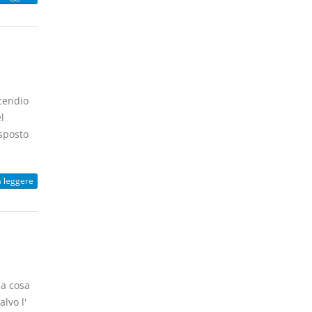
cendio
l
isposto
a leggere
la cosa
lvo l'