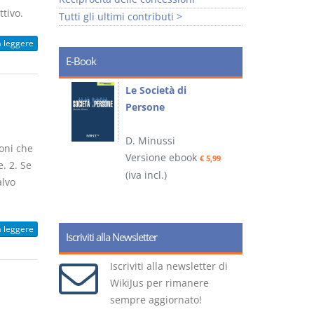
tivo.
Tutti gli ultimi contributi >
a leggere
E-Book
io
Le Società di
I
Persone
 alla legge
D. Minussi
– D.
oni che
Versione ebook
(
€ 5,99
. 2. Se
(iva incl.)
ook
€ 6,99
alvo
a leggere
Iscriviti alla Newsletter
Iscriviti alla newsletter di
WikiJus per rimanere
sempre aggiornato!