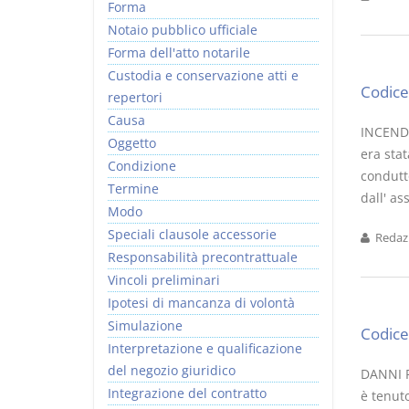
Forma
Notaio pubblico ufficiale
Forma dell'atto notarile
Custodia e conservazione atti e
Codice 
repertori
Causa
INCENDI
Oggetto
era stat
Condizione
condutto
Termine
dall' as
Modo
Speciali clausole accessorie
Redazi
Responsabilità precontrattuale
Vincoli preliminari
Ipotesi di mancanza di volontà
Simulazione
Codice 
Interpretazione e qualificazione
del negozio giuridico
DANNI P
Integrazione del contratto
è tenuto