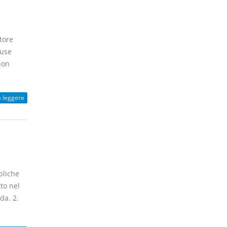
tore
luse
non
a leggere
bliche
to nel
da. 2.