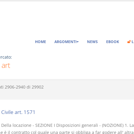
HOME
ARGOMENTI
NEWS
EBOOK
L
rcato:
 art
ati
2906-2940
di
29902
Civile art. 1571
Della locazione - SEZIONE I Disposizioni generali - (NOZIONE) 1. La
e è il contratto col quale una parte si obbliga a far godere all' altr