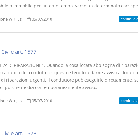
bile o immobile per un dato tempo, verso un determinato corrispet
continua 
one WikiJus I
05/07/2010
I Singoli Contratti
Il Condomin
D. Minussi
La riforma di cui
Civile art. 1577
Versione ebook
€ 5,99
220/2012
(iva incl.)
S. D'Andrea 
TA' DI RIPARAZIONI 1. Quando la cosa locata abbisogna di riparazi
Minussi
 a carico del conduttore, questi è tenuto a darne avviso al locatore
Versione eb
a di riparazioni urgenti, il conduttore può eseguirle direttamente, s
(iva incl.)
o, purché ne dia contemporaneamente avviso...
continua 
one WikiJus I
05/07/2010
Civile art. 1578