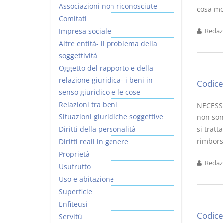
Associazioni non riconosciute
cosa mo
Comitati
Impresa sociale
Redazi
Altre entità- il problema della
soggettività
Prescrizione e
Rapporto e
Oggetto del rapporto e della
decadenza
relazione giuridica
relazione giuridica- i beni in
Codice 
D. Minussi
D. Minussi
senso giuridico e le cose
Versione ebook
Versione ebook
€ 4,19
€ 5,99
Relazioni tra beni
NECESSI
(iva incl.)
(iva incl.)
Situazioni giuridiche soggettive
non sono
Diritti della personalità
si tratt
rimbors
Diritti reali in genere
Proprietà
Redazi
Usufrutto
Uso e abitazione
Superficie
Enfiteusi
Codice 
Servitù