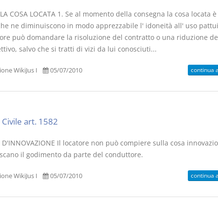
LLA COSA LOCATA 1. Se al momento della consegna la cosa locata è 
che ne diminuiscono in modo apprezzabile l' idoneità all' uso pattuit
ore può domandare la risoluzione del contratto o una riduzione de
ttivo, salvo che si tratti di vizi da lui conosciuti...
continua 
one WikiJus I
05/07/2010
Civile art. 1582
 D'INNOVAZIONE Il locatore non può compiere sulla cosa innovazio
scano il godimento da parte del conduttore.
continua 
one WikiJus I
05/07/2010