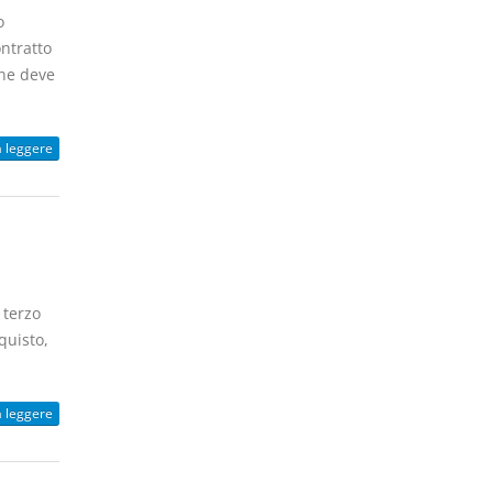
o
ontratto
one deve
a leggere
 terzo
quisto,
a leggere