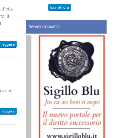
Iscriviti ora
affetta
o, il
l
Servizi innovativi
a leggere
ni che
a leggere