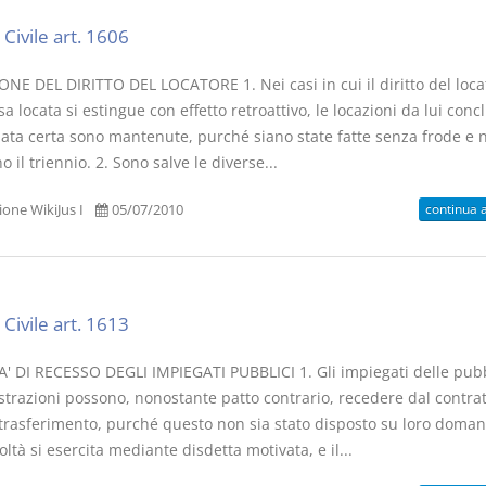
Civile art. 1606
ONE DEL DIRITTO DEL LOCATORE 1. Nei casi in cui il diritto del loca
sa locata si estingue con effetto retroattivo, le locazioni da lui conc
data certa sono mantenute, purché siano state fatte senza frode e 
 il triennio. 2. Sono salve le diverse...
continua 
one WikiJus I
05/07/2010
Civile art. 1613
' DI RECESSO DEGLI IMPIEGATI PUBBLICI 1. Gli impiegati delle pub
trazioni possono, nonostante patto contrario, recedere dal contrat
 trasferimento, purché questo non sia stato disposto su loro doman
oltà si esercita mediante disdetta motivata, e il...