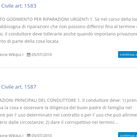
Civile art. 1583
 GODIMENTO PER RIPARAZIONI URGENTI 1. Se nel corso della lo
abbisogna di riparazioni che non possono differirsi fino al termine 
to, il conduttore deve tollerarle anche quando importano privazion
to di parte della cosa locata.
continua 
one WikiJus I
05/07/2010
Civile art. 1587
ZIONI PRINCIPALI DEL CONDUTTORE 1. Il conduttore deve: 1) pren
a la cosa e osservare la diligenza del buon padre di famiglia nel
ne per l' uso determinato nel contratto o per l' uso che può altrime
si dalle circostanze; 2) dare il corrispettivo nei termini...
continua 
one WikiJus I
05/07/2010