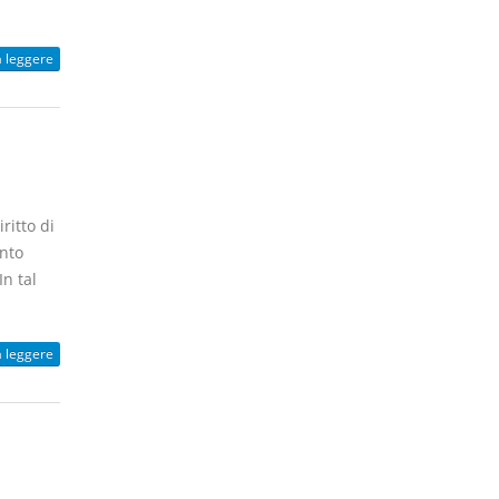
a leggere
ritto di
ento
In tal
a leggere