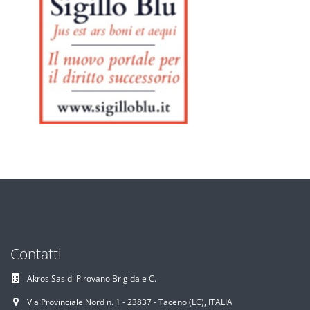
Contatti
Akros Sas di Pirovano Brigida e C.
Via Provinciale Nord n. 1 - 23837 - Taceno (LC), ITALIA