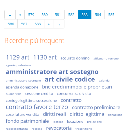
←
«
579
580
581
582
583
584
585
586
587
588
»
→
Ricerche più frequenti
1129 art
1130 art
acquisto domino
affittuario terreno
agraria prelazione
amministratore art sostegno
art civile codice
amministratore sostegno
azienda
bne eredi immobile proprietari
azienda donazione
cessione credito
concorrenza divieto
buona fede
contratto
coniuge legittima successione
contratto favore terzo
contratto preliminare
diritti reali
diritto legittima
cose future vendita
donazione
fondo patrimoniale
locazione
ipoteca
prelazione
revocatoria
rappresentanza
recesso
trascrizione