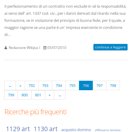
Il perfezionamento di un contratto non esclude in sé la responsabilità,
ai sensi dell' art. 1337 cod. civ., per i danni derivati dal ritardo nella sua
formazione, se in violazione del principio di buona fede, per il quale, a
maggior ragione se una parte è un' impresa esercente in condizione
di...
continua a leggere
Redazione WikiJus I
05/07/2010
←
«
792
793
794
795
796
797
798
799
800
801
»
→
Ricerche più frequenti
1129 art
1130 art
acquisto domino
affittuario terreno