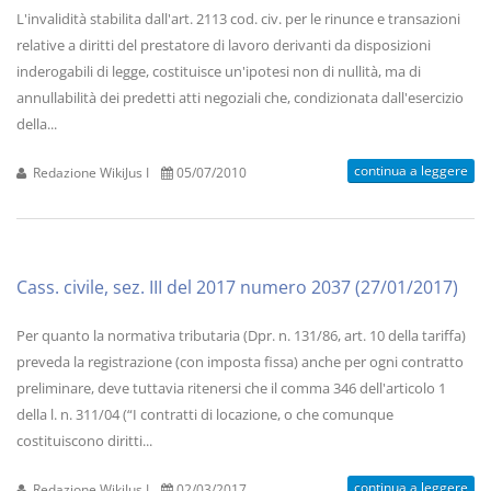
L'invalidità stabilita dall'art. 2113 cod. civ. per le rinunce e transazioni
relative a diritti del prestatore di lavoro derivanti da disposizioni
inderogabili di legge, costituisce un'ipotesi non di nullità, ma di
annullabilità dei predetti atti negoziali che, condizionata dall'esercizio
della...
continua a leggere
Redazione WikiJus I
05/07/2010
Cass. civile, sez. III del 2017 numero 2037 (27/01/2017)
Per quanto la normativa tributaria (Dpr. n. 131/86, art. 10 della tariffa)
preveda la registrazione (con imposta fissa) anche per ogni contratto
preliminare, deve tuttavia ritenersi che il comma 346 dell'articolo 1
della l. n. 311/04 (“I contratti di locazione, o che comunque
costituiscono diritti...
continua a leggere
Redazione WikiJus I
02/03/2017