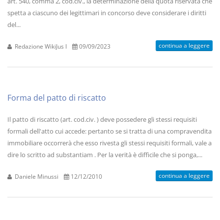
art. 540, comma 2, cod.civ., la determinazione della quota riservata che
spetta a ciascuno dei legittimari in concorso deve considerare i diritti
del...
continua a leggere
Redazione WikiJus I
09/09/2023
Forma del patto di riscatto
Il patto di riscatto (art. cod.civ. ) deve possedere gli stessi requisiti
formali dell'atto cui accede: pertanto se si tratta di una compravendita
immobiliare occorrerà che esso rivesta gli stessi requisiti formali, vale a
dire lo scritto ad substantiam . Per la verità è difficile che si ponga,...
continua a leggere
Daniele Minussi
12/12/2010