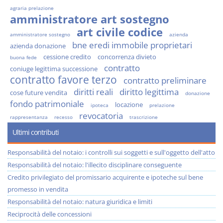
agraria prelazione
amministratore art sostegno
art civile codice
amministratore sostegno
azienda
bne eredi immobile proprietari
azienda donazione
cessione credito
concorrenza divieto
buona fede
contratto
coniuge legittima successione
contratto favore terzo
contratto preliminare
diritti reali
diritto legittima
cose future vendita
donazione
fondo patrimoniale
locazione
ipoteca
prelazione
revocatoria
rappresentanza
recesso
trascrizione
Ultimi contributi
Responsabilità del notaio: i controlli sui soggetti e sull'oggetto dell'atto
Responsabilità del notaio: l'illecito disciplinare conseguente
Credito privilegiato del promissario acquirente e ipoteche sul bene
promesso in vendita
Responsabilità del notaio: natura giuridica e limiti
Reciprocità delle concessioni