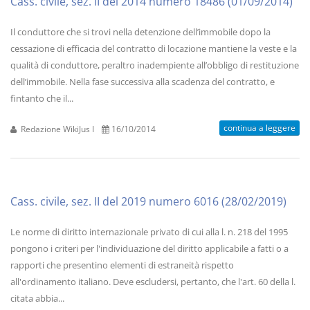
Cass. civile, sez. II del 2014 numero 18486 (01/09/2014)
Il conduttore che si trovi nella detenzione dell’immobile dopo la
cessazione di efficacia del contratto di locazione mantiene la veste e la
qualità di conduttore, peraltro inadempiente all’obbligo di restituzione
dell’immobile. Nella fase successiva alla scadenza del contratto, e
fintanto che il...
continua a leggere
Redazione WikiJus I
16/10/2014
Cass. civile, sez. II del 2019 numero 6016 (28/02/2019)
Le norme di diritto internazionale privato di cui alla l. n. 218 del 1995
pongono i criteri per l'individuazione del diritto applicabile a fatti o a
rapporti che presentino elementi di estraneità rispetto
all'ordinamento italiano. Deve escludersi, pertanto, che l'art. 60 della l.
citata abbia...