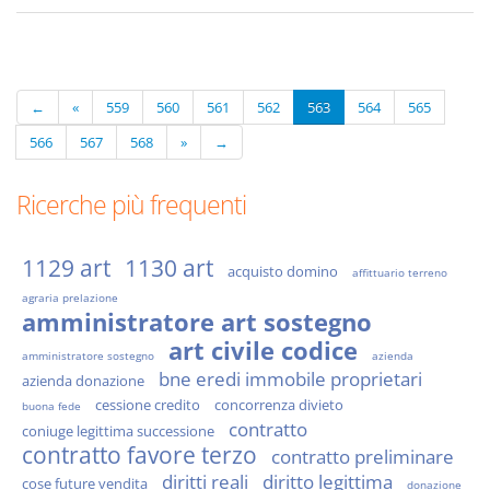
←
«
559
560
561
562
563
564
565
566
567
568
»
→
Ricerche più frequenti
1129 art
1130 art
acquisto domino
affittuario terreno
agraria prelazione
amministratore art sostegno
art civile codice
amministratore sostegno
azienda
bne eredi immobile proprietari
azienda donazione
cessione credito
concorrenza divieto
buona fede
contratto
coniuge legittima successione
contratto favore terzo
contratto preliminare
diritti reali
diritto legittima
cose future vendita
donazione