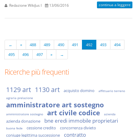
continua a leggere
Redazione WikiJus I
13/06/2016
←
«
488
489
490
491
492
493
494
495
496
497
»
→
Ricerche più frequenti
1129 art
1130 art
acquisto domino
affittuario terreno
agraria prelazione
amministratore art sostegno
art civile codice
amministratore sostegno
azienda
bne eredi immobile proprietari
azienda donazione
cessione credito
concorrenza divieto
buona fede
contratto
coniuge legittima successione