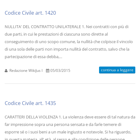
Codice Civile art. 1420
NULLITA' DEL CONTRATTO UNILATERALE 1. Nei contratti con più di
due parti, in cui le prestazioni di ciascuna sono dirette al
conseguimento di uno scopo comune, la nullità che colpisce il vincolo
di una sola delle parti non importa nullità del contratto, salvo che la
partecipazione di essa debba,...
continua a leggere
Redazione WikiJus I
05/03/2015
Codice Civile art. 1435
CARATTERI DELLA VIOLENZA 1. La violenza deve essere di tal natura da
far impressione sopra una persona sensata e da farle temere di
esporre sé o i suoi beni a un male ingiusto e notevole. Si ha riguardo,
in questa materia, all' età, al sesso e alla condizione delle persone.