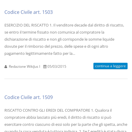
Codice Civile art. 1503
ESERCIZIO DEL RISCATTO 1. Il venditore decade dal diritto di riscatto,
se entro il termine fissato non comunica al compratore la
dichiarazione di riscatto e non gli corrisponde le somme liquide
dovute per il rimborso del prezzo, delle spese e di ogni altro
pagamento legittimamente fatto per la...
continua a leggere
Redazione WikiJus I
05/03/2015
Codice Civile art. 1509
RISCATTO CONTRO GLI EREDI DEL COMPRATORE 1. Qualora il
compratore abbia lasciato più eredi, il diritto di riscatto si può
esercitare contro ciascuno di essi solo per la parte che gli spetta, anche
quando la cosa venduta è tuttora indivisa. 2. Se l' eredità è stata divisa