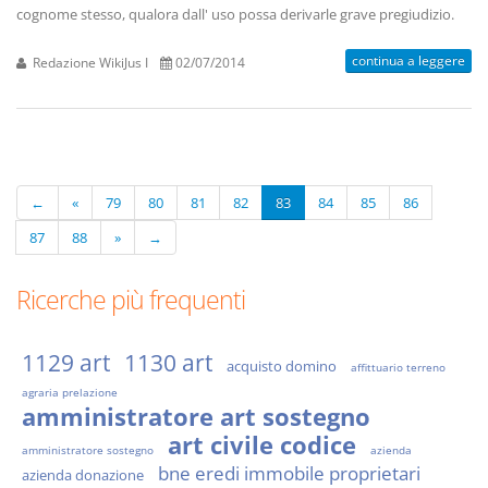
cognome stesso, qualora dall' uso possa derivarle grave pregiudizio.
continua a leggere
Redazione WikiJus I
02/07/2014
←
«
79
80
81
82
83
84
85
86
87
88
»
→
Ricerche più frequenti
1129 art
1130 art
acquisto domino
affittuario terreno
agraria prelazione
amministratore art sostegno
art civile codice
amministratore sostegno
azienda
bne eredi immobile proprietari
azienda donazione