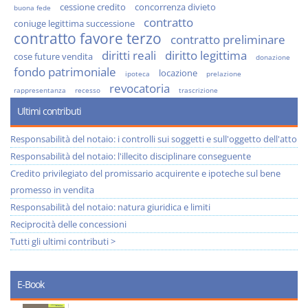
cessione credito
concorrenza divieto
buona fede
contratto
coniuge legittima successione
contratto favore terzo
contratto preliminare
diritti reali
diritto legittima
cose future vendita
donazione
fondo patrimoniale
locazione
ipoteca
prelazione
revocatoria
rappresentanza
recesso
trascrizione
Ultimi contributi
Responsabilità del notaio: i controlli sui soggetti e sull'oggetto dell'atto
Responsabilità del notaio: l'illecito disciplinare conseguente
Credito privilegiato del promissario acquirente e ipoteche sul bene
promesso in vendita
Responsabilità del notaio: natura giuridica e limiti
Reciprocità delle concessioni
Tutti gli ultimi contributi >
E-Book