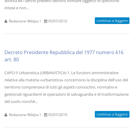
attività ed i servizi predetti devono formare oggetto di specifiche
intese e non...
continua a leggere
Redazione WikiJus I
05/07/2010
Decreto Presidente Repubblica del 1977 numero 616
art. 80
CAPO II Urbanistica (URBANISTICA) 1. Le funzioni amministrative
relative alla materia «urbanistica» concernono la disciplina dell'uso del
territorio comprensiva di tutti gli aspetti conoscitivi, normativi e
gestionali riguardanti le operazioni di salvaguardia e di trasformazione
del suolo nonché...
continua a leggere
Redazione WikiJus I
05/07/2010