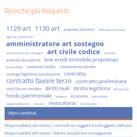
Ricerche più frequenti
1129 art
1130 art
acquisto domino
affittuario terreno
agraria prelazione
amministratore art sostegno
art civile codice
amministratore sostegno
azienda
bne eredi immobile proprietari
azienda donazione
cessione credito
concorrenza divieto
buona fede
contratto
coniuge legittima successione
contratto favore terzo
contratto preliminare
diritti reali
diritto legittima
cose future vendita
donazione
fondo patrimoniale
locazione
ipoteca
prelazione
revocatoria
rappresentanza
recesso
trascrizione
Ultimi contributi
Responsabilità del notaio: i controlli sui soggetti e sull'oggetto dell'atto
Responsabilità del notaio: l'illecito disciplinare conseguente