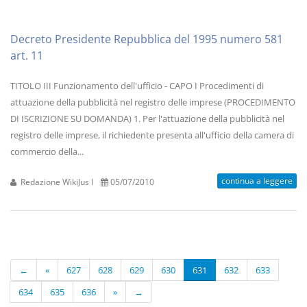
Decreto Presidente Repubblica del 1995 numero 581
art. 11
TITOLO III Funzionamento dell'ufficio - CAPO I Procedimenti di
attuazione della pubblicità nel registro delle imprese (PROCEDIMENTO
DI ISCRIZIONE SU DOMANDA) 1. Per l'attuazione della pubblicità nel
registro delle imprese, il richiedente presenta all'ufficio della camera di
commercio della...
continua a leggere
Redazione WikiJus I
05/07/2010
←
«
627
628
629
630
631
632
633
634
635
636
»
→