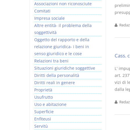
Associazioni non riconosciute
prelimin
Comitati
presuppo
Impresa sociale
Altre entità- il problema della
Redazi
soggettività
Prescrizione e
Rapporto e
Oggetto del rapporto e della
decadenza
relazione giuridica
relazione giuridica- i beni in
D. Minussi
D. Minussi
senso giuridico e le cose
Cass. 
Versione ebook
Versione ebook
€ 4,19
€ 5,99
Relazioni tra beni
(iva incl.)
(iva incl.)
Situazioni giuridiche soggettive
L' impug
Diritti della personalità
art. 237
vizi di
Diritti reali in genere
dalla le
Proprietà
Usufrutto
Redazi
Uso e abitazione
Superficie
Enfiteusi
Servitù