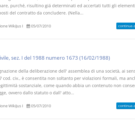
are, purché‚ risultino giá determinati ed accertati tutti gli elementi
sti del contratto da concludere. (Nella...
continua 
one WikiJus I
05/07/2010
I Singoli Contratti
Il Condomin
D. Minussi
La riforma di cui
Versione ebook
€ 5,99
220/2012
civile, sez. I del 1988 numero 1673 (16/02/1988)
(iva incl.)
S. D'Andrea 
Minussi
nazione della deliberazione dell' assemblea di una società, ai sensi
Versione eb
7 cod. civ., è consentita non soltanto per violazioni formali, ma an
(iva incl.)
 legittimità sostanziale, come quando abbia un contenuto non conse
gge, ovvero dallo statuto o dall' atto...
continua 
one WikiJus I
05/07/2010