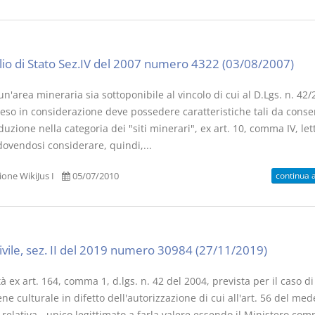
lio di Stato Sez.IV del 2007 numero 4322 (03/08/2007)
n'area mineraria sia sottoponibile al vincolo di cui al D.Lgs. n. 42/2
eso in considerazione deve possedere caratteristiche tali da conse
duzione nella categoria dei "siti minerari", ex art. 10, comma IV, lett
dovendosi considerare, quindi,...
continua 
one WikiJus I
05/07/2010
civile, sez. II del 2019 numero 30984 (27/11/2019)
tà ex art. 164, comma 1, d.lgs. n. 42 del 2004, prevista per il caso d
ne culturale in difetto dell'autorizzazione di cui all'art. 56 del me
è relativa - unico legittimato a farla valere essendo il Ministero co