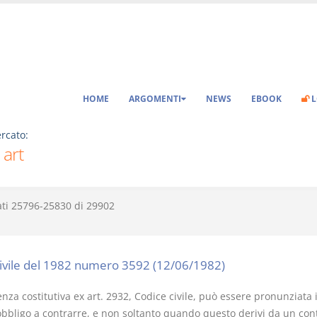
HOME
ARGOMENTI
NEWS
EBOOK
L
rcato:
 art
ati
25796-25830
di
29902
civile del 1982 numero 3592 (12/06/1982)
nza costitutiva ex art. 2932, Codice civile, può essere pronunziata in
 obbligo a contrarre, e non soltanto quando questo derivi da un con