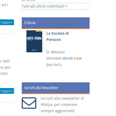
 ed i
Tutti gli ultimi contributi >
a leggere
E-Book
io
Le Società di
I
Persone
 alla legge
D. Minussi
– D.
Versione ebook
(
€ 5,99
 dell'
(iva incl.)
ook
€ 6,99
che per
ntito
Iscriviti alla Newsletter
a leggere
Iscriviti alla newsletter di
WikiJus per rimanere
sempre aggiornato!