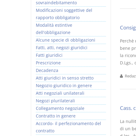
sovraindebitamento
Modificazioni soggettive del
rapporto obbligatorio
Modalità estintive
Consig
dell'obbligazione
Alcune specie di obbligazioni
Perchè u
Fatti, atti, negozi giuridici
bene pr
Fatti giuridici
la ricon
Prescrizione
D.Lgs., 
Decadenza
Redazi
Atti giuridici in senso stretto
Negozio giuridico in genere
Atti negoziali unilaterali
Negozi plurilaterali
Cass. 
Collegamento negoziale
Contratto in genere
La nulli
Accordo- il perfezionamento del
di un be
contratto
d.lgs., 