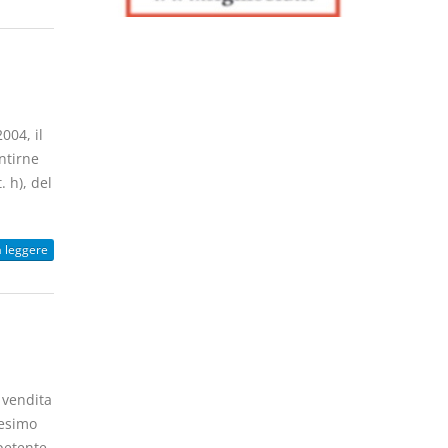
004, il
ntirne
. h), del
a leggere
i vendita
desimo
mpetente