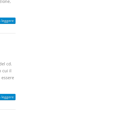
zione,
a leggere
del cd.
 cui il
e essere
a leggere