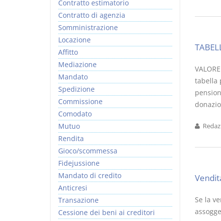
Contratto estimatorio
Contratto di agenzia
Somministrazione
Locazione
TABEL
Affitto
Mediazione
VALORE 
Mandato
tabella 
Spedizione
pensioni
Commissione
donazion
Comodato
Mutuo
Redazi
Rendita
Gioco/scommessa
Fidejussione
Mandato di credito
Vendit
Anticresi
Se la ve
Transazione
assogget
Cessione dei beni ai creditori