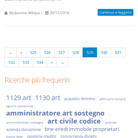
continua a leggere
Redazione WikiJus I
30/12/2016
←
«
525
526
527
528
529
530
531
532
533
534
»
→
Ricerche più frequenti
1129 art
1130 art
acquisto domino
affittuario terreno
agraria prelazione
amministratore art sostegno
art civile codice
amministratore sostegno
azienda
bne eredi immobile proprietari
azienda donazione
cessione credito
concorrenza divieto
buona fede