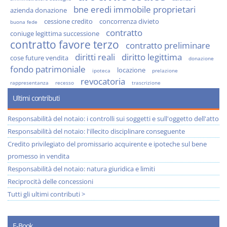
bne eredi immobile proprietari
azienda donazione
cessione credito
concorrenza divieto
buona fede
contratto
coniuge legittima successione
contratto favore terzo
contratto preliminare
diritti reali
diritto legittima
cose future vendita
donazione
fondo patrimoniale
locazione
ipoteca
prelazione
revocatoria
rappresentanza
recesso
trascrizione
Ultimi contributi
Responsabilità del notaio: i controlli sui soggetti e sull'oggetto dell'atto
Responsabilità del notaio: l'illecito disciplinare conseguente
Credito privilegiato del promissario acquirente e ipoteche sul bene
promesso in vendita
Responsabilità del notaio: natura giuridica e limiti
Reciprocità delle concessioni
Tutti gli ultimi contributi >
E-Book