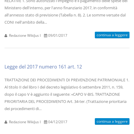
RELATIVE 1. Sono autorizzati l'impegno e il pagamento delle spese del
Ministero dell'interno, per l'anno finanziario 2017, in conformità
all'annesso stato di previsione (Tabella n. 8). 2. Le somme versate dal
CONI nell'ambito della...
continua a leggere
Redazione WikiJus I
09/01/2017
Legge del 2017 numero 161 art. 12
TRATTAZIONE DEI PROCEDIMENTI DI PREVENZIONE PATRIMONIALE 1.
Al titolo II del libro I del decreto legislativo 6 settembre 2011, n. 159,
dopo il capo V è aggiunto il seguente: «CAPO V-BIS. TRATTAZIONE
PRIORITARIA DEL PROCEDIMENTO Art. 34-ter. (Trattazione prioritaria
dei procedimenti di...
continua a leggere
Redazione WikiJus I
04/12/2017