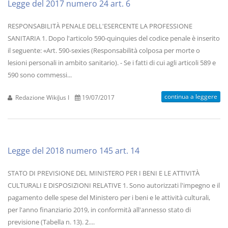
Legge del 2017 numero 24 art. 6
RESPONSABILITÀ PENALE DELL'ESERCENTE LA PROFESSIONE
SANITARIA 1. Dopo l'articolo 590-quinquies del codice penale è inserito
il seguente: «Art. 590-sexies (Responsabilità colposa per morte o
lesioni personali in ambito sanitario). - Se i fatti di cui agli articoli 589 e
590 sono commessi...
continua a leggere
Redazione WikiJus I
19/07/2017
Legge del 2018 numero 145 art. 14
STATO DI PREVISIONE DEL MINISTERO PER I BENI E LE ATTIVITÀ
CULTURALI E DISPOSIZIONI RELATIVE 1. Sono autorizzati l'impegno e il
pagamento delle spese del Ministero per i beni e le attività culturali,
per l'anno finanziario 2019, in conformità all'annesso stato di
previsione (Tabella n. 13). 2....