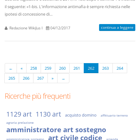
il seguente: «1-bis. L'informazione antimafia è sempre richiesta nelle
ipotesi di concessione di...
continua a leggere
Redazione WikiJus I
04/12/2017
←
«
258
259
260
261
262
263
264
265
266
267
»
→
Ricerche più frequenti
1129 art
1130 art
acquisto domino
affittuario terreno
agraria prelazione
amministratore art sostegno
art civile codice
amministratore sostegno
azienda