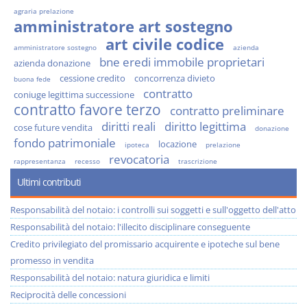
agraria prelazione
amministratore art sostegno
art civile codice
amministratore sostegno
azienda
bne eredi immobile proprietari
azienda donazione
cessione credito
concorrenza divieto
buona fede
contratto
coniuge legittima successione
contratto favore terzo
contratto preliminare
diritti reali
diritto legittima
cose future vendita
donazione
fondo patrimoniale
locazione
ipoteca
prelazione
revocatoria
rappresentanza
recesso
trascrizione
Ultimi contributi
Responsabilità del notaio: i controlli sui soggetti e sull'oggetto dell'atto
Responsabilità del notaio: l'illecito disciplinare conseguente
Credito privilegiato del promissario acquirente e ipoteche sul bene
promesso in vendita
Responsabilità del notaio: natura giuridica e limiti
Reciprocità delle concessioni