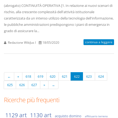
(abrogato) CONTINUITÀ OPERATIVA [1. In relazione ai nuovi scenari di
rischio, alla crescente complessità dell'attività istituzionale
caratterizzata da un intenso utilizzo della tecnologia dell'informazione,
le pubbliche amministrazioni predispongono i piani di emergenza in
grado di assicurare la...
continua a leggere
Redazione WikiJus I
18/05/2020
←
«
618
619
620
621
622
623
624
625
626
627
»
→
Ricerche più frequenti
1129 art
1130 art
acquisto domino
affittuario terreno