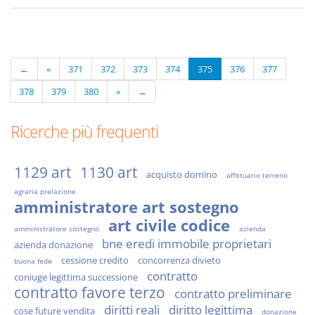
←
«
371
372
373
374
375
376
377
378
379
380
»
→
Ricerche più frequenti
1129 art
1130 art
acquisto domino
affittuario terreno
agraria prelazione
amministratore art sostegno
art civile codice
amministratore sostegno
azienda
bne eredi immobile proprietari
azienda donazione
cessione credito
concorrenza divieto
buona fede
contratto
coniuge legittima successione
contratto favore terzo
contratto preliminare
diritti reali
diritto legittima
cose future vendita
donazione