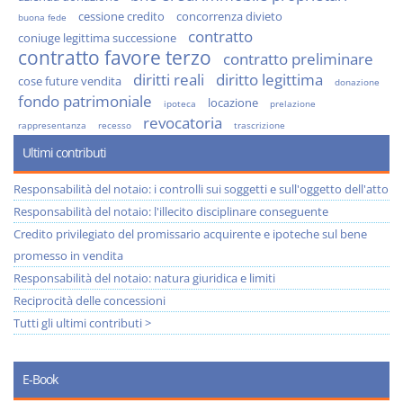
cessione credito
concorrenza divieto
buona fede
contratto
coniuge legittima successione
contratto favore terzo
contratto preliminare
diritti reali
diritto legittima
cose future vendita
donazione
fondo patrimoniale
locazione
ipoteca
prelazione
revocatoria
rappresentanza
recesso
trascrizione
Ultimi contributi
Responsabilità del notaio: i controlli sui soggetti e sull'oggetto dell'atto
Responsabilità del notaio: l'illecito disciplinare conseguente
Credito privilegiato del promissario acquirente e ipoteche sul bene
promesso in vendita
Responsabilità del notaio: natura giuridica e limiti
Reciprocità delle concessioni
Tutti gli ultimi contributi >
E-Book