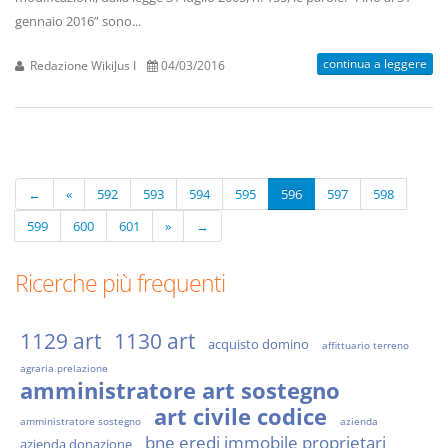
gennaio 2016” sono...
continua a leggere
Redazione WikiJus I
04/03/2016
←
«
592
593
594
595
596
597
598
599
600
601
»
→
Ricerche più frequenti
1129 art
1130 art
acquisto domino
affittuario terreno
agraria prelazione
amministratore art sostegno
art civile codice
amministratore sostegno
azienda
bne eredi immobile proprietari
azienda donazione