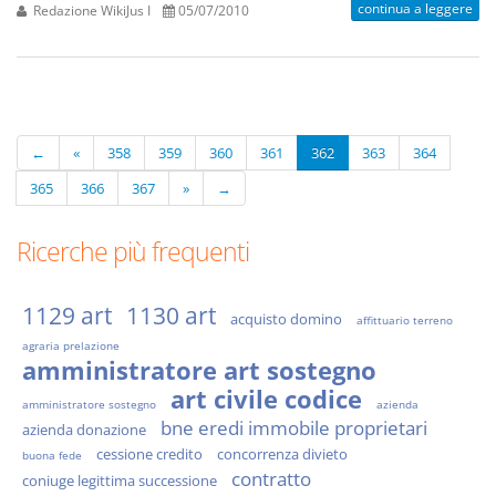
continua a leggere
Redazione WikiJus I
05/07/2010
←
«
358
359
360
361
362
363
364
365
366
367
»
→
Ricerche più frequenti
1129 art
1130 art
acquisto domino
affittuario terreno
agraria prelazione
amministratore art sostegno
art civile codice
amministratore sostegno
azienda
bne eredi immobile proprietari
azienda donazione
cessione credito
concorrenza divieto
buona fede
contratto
coniuge legittima successione