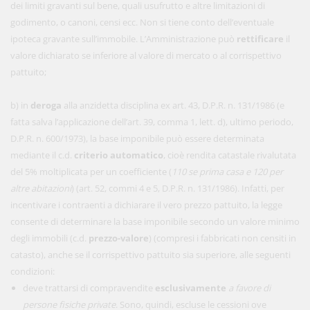
dei limiti gravanti sul bene, quali usufrutto e altre limitazioni di
godimento, o canoni, censi ecc. Non si tiene conto dell’eventuale
ipoteca gravante sull’immobile. L’Amministrazione può
rettificare
il
valore dichiarato se inferiore al valore di mercato o al corrispettivo
pattuito;
b) in
deroga
alla anzidetta disciplina ex art. 43, D.P.R. n. 131/1986 (e
fatta salva l’applicazione dell’art. 39, comma 1, lett. d), ultimo periodo,
D.P.R. n. 600/1973), la base imponibile può essere determinata
mediante il c.d.
criterio automatico
, cioè rendita catastale rivalutata
del 5% moltiplicata per un coefficiente (
110 se prima casa e 120 per
altre abitazioni
) (art. 52, commi 4 e 5, D.P.R. n. 131/1986). Infatti, per
incentivare i contraenti a dichiarare il vero prezzo pattuito, la legge
consente di determinare la base imponibile secondo un valore minimo
degli immobili (c.d.
prezzo-valore
) (compresi i fabbricati non censiti in
catasto), anche se il corrispettivo pattuito sia superiore, alle seguenti
condizioni:
deve trattarsi di compravendite
esclusivamente
a favore di
persone fisiche private
. Sono, quindi, escluse le cessioni ove