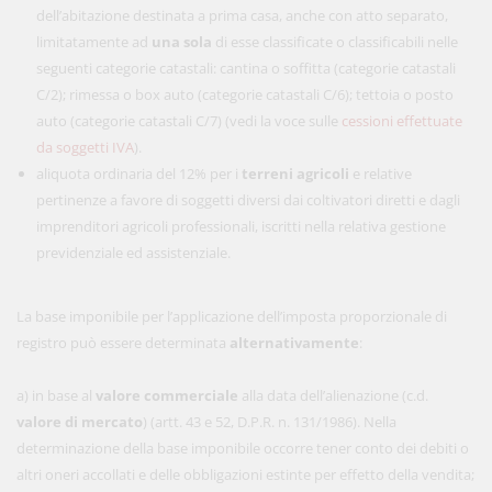
dell’abitazione destinata a prima casa, anche con atto separato,
limitatamente ad
una sola
di esse classificate o classificabili nelle
seguenti categorie catastali: cantina o soffitta (categorie catastali
C/2); rimessa o box auto (categorie catastali C/6); tettoia o posto
auto (categorie catastali C/7) (vedi la voce sulle
cessioni effettuate
da soggetti IVA
).
aliquota ordinaria del 12% per i
terreni agricoli
e relative
pertinenze a favore di soggetti diversi dai coltivatori diretti e dagli
imprenditori agricoli professionali, iscritti nella relativa gestione
previdenziale ed assistenziale.
La base imponibile per l’applicazione dell’imposta proporzionale di
registro può essere determinata
alternativamente
:
a) in base al
valore commerciale
alla data dell’alienazione (c.d.
valore di mercato
) (artt. 43 e 52, D.P.R. n. 131/1986). Nella
determinazione della base imponibile occorre tener conto dei debiti o
altri oneri accollati e delle obbligazioni estinte per effetto della vendita;