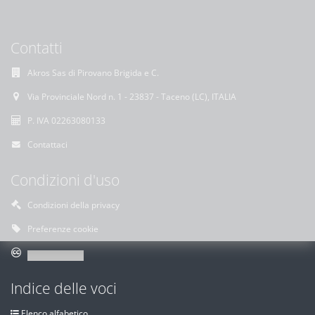
Contatti
Akros Sas di Pirovano Brigida e C.
Via Provinciale Nord n. 1 - 23837 - Taceno (LC), ITALIA
P. IVA 02263080133
Contattaci
Condizioni d'uso
Condizioni della privacy
Preferenze cookie
Indice delle voci
Elenco alfabetico