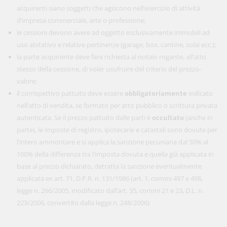
acquirenti siano soggetti che agiscono nell’esercizio di attività
d’impresa commerciale, arte o professione;
le cessioni devono avere ad oggetto esclusivamente immobili ad
uso abitativo e relative pertinenze (garage, box, cantine, solai ecc.);
la parte acquirente deve fare richiesta al notaio rogante, all’atto
stesso della cessione, di voler usufruire del criterio del prezzo-
valore;
il corrispettivo pattuito deve essere
obbligatoriamente
indicato
nell’atto di vendita, se formato per atto pubblico o scrittura privata
autenticata. Se il prezzo pattuito dalle parti è
occultato
(anche in
parte), le imposte di registro, ipotecarie e catastali sono dovute per
l’intero ammontare e si applica la sanzione pecuniaria dal 50% al
100% della differenza tra l’imposta dovuta e quella già applicata in
base al prezzo dichiarato, detratta la sanzione eventualmente
applicata ex art. 71, D.P.R. n. 131/1986 (art. 1, commi 497 e 498,
legge n. 266/2005, modificato dall’art. 35, commi 21 e 23, D.L. n.
223/2006, convertito dalla legge n. 248/2006).