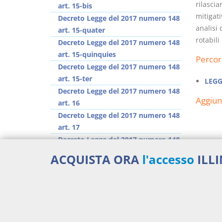
rilascia
art. 15-bis
mitigati
Decreto Legge del 2017 numero 148
analisi 
art. 15-quater
rotabili
Decreto Legge del 2017 numero 148
art. 15-quinquies
Percor
Decreto Legge del 2017 numero 148
art. 15-ter
LEGG
Decreto Legge del 2017 numero 148
Aggiu
art. 16
Decreto Legge del 2017 numero 148
art. 17
Decreto Legge del 2017 numero 148
art. 17-bis
ACQUISTA ORA
l'accesso
ILL
Decreto Legge del 2017 numero 148
art. 17-quater
>> Vai all'argomento completo