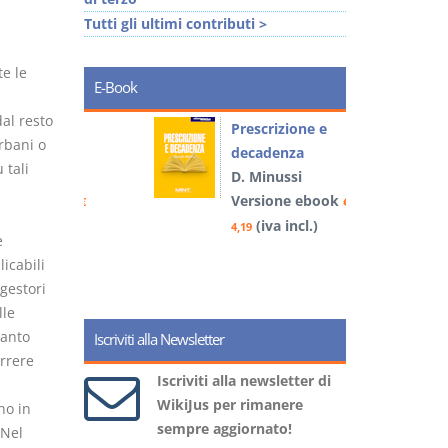
Tutti gli ultimi contributi >
te le
E-Book
dal resto
so e
Prescrizione e
rbani o
decadenza
 tali
D. Minussi
book
Versione ebook
€
€
)
(iva incl.)
4,19
5
e
icabili
gestori
lle
uanto
Iscriviti alla Newsletter
orrere
Iscriviti alla newsletter di
WikiJus per rimanere
no in
sempre aggiornato!
 Nel