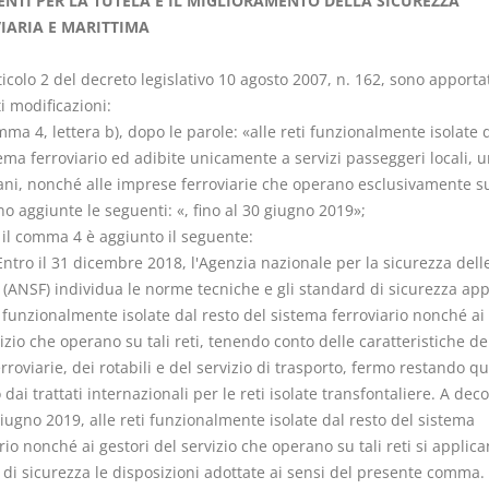
ENTI PER LA TUTELA E IL MIGLIORAMENTO DELLA SICUREZZA
IARIA E MARITTIMA
rticolo 2 del decreto legislativo 10 agosto 2007, n. 162, sono apporta
i modificazioni:
mma 4, lettera b), dopo le parole: «alle reti funzionalmente isolate 
I Vincoli Preliminari
Usufrutto U
ema ferroviario ed adibite unicamente a servizi passeggeri locali, u
Abitazione
ni, nonché alle imprese ferroviarie che operano esclusivamente su
D. Minussi
D. Minussi
no aggiunte le seguenti: «, fino al 30 giugno 2019»;
Versione ebook
Versione e
€
 il comma 4 è aggiunto il seguente:
(iva incl.)
(iva incl.
4,19
4,19
Entro il 31 dicembre 2018, l'Agenzia nazionale per la sicurezza dell
 (ANSF) individua le norme tecniche e gli standard di sicurezza appl
i funzionalmente isolate dal resto del sistema ferroviario nonché ai 
izio che operano su tali reti, tenendo conto delle caratteristiche de
erroviarie, dei rotabili e del servizio di trasporto, fermo restando q
 dai trattati internazionali per le reti isolate transfontaliere. A dec
iugno 2019, alle reti funzionalmente isolate dal resto del sistema
rio nonché ai gestori del servizio che operano su tali reti si applica
 di sicurezza le disposizioni adottate ai sensi del presente comma.