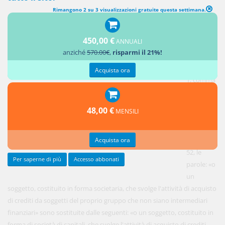
Rimangono 2 su 3 visualizzazioni gratuite questa settimana.
MODIFICHE ALLA DISCIPLINA DELLA CESSIONE DEI CREDITI DI
IMPRESA
450,00 €
ANNUALI
anziché
570.00€
,
risparmi il 21%!
1.
All'articolo
Acquista ora
1, comma
1, lettera
c), della
48,00 €
MENSILI
legge 21
febbraio
Acquista ora
1991, n.
52, le
Per saperne di più
Accesso abbonati
parole: «o
un
soggetto, costituito in forma societaria, che svolge l'attività di acquisto
di crediti da soggetti del proprio gruppo che non siano intermediari
finanziari» sono sostituite dalle seguenti: «o un soggetto, costituito in
forma di società di capitali, che svolge l'attività di acquisto di crediti,