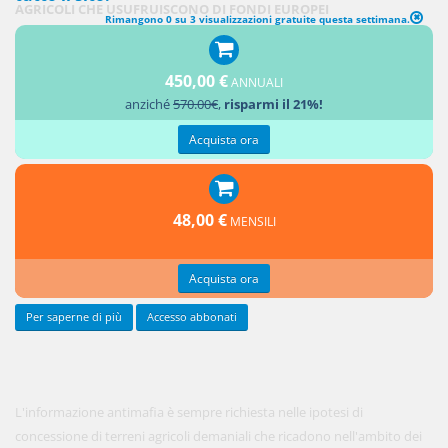
AGRICOLI CHE USUFRUISCONO DI FONDI EUROPEI
Rimangono 0 su 3 visualizzazioni gratuite questa settimana.
1. All'articolo 91 del decreto legislativo 6 settembre 2011, n. 159, dopo il
450,00 €
comma 1 è inserito il seguente:
ANNUALI
anziché
570.00€
,
risparmi il 21%!
«1-bis.
Acquista ora
48,00 €
MENSILI
Acquista ora
Per saperne di più
Accesso abbonati
L'informazione antimafia è sempre richiesta nelle ipotesi di
concessione di terreni agricoli demaniali che ricadono nell'ambito dei