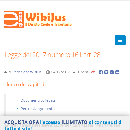
Legge del 2017 numero 161 art. 28
di
Redazione WikiJus I
04/12/2017
Libera
Elenco dei capitoli
Documenti collegati
Percorsi argomentali
ACQUISTA ORA
l'accesso
ILLIMITATO
ai contenuti di
ACQUISIZIONE DELL'INFORMAZIONE ANTIMAFIA PER I TERRENI
tutto il sito!