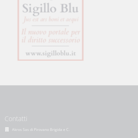
Contatti
Akros Sas di Pirovano Brigida e C.