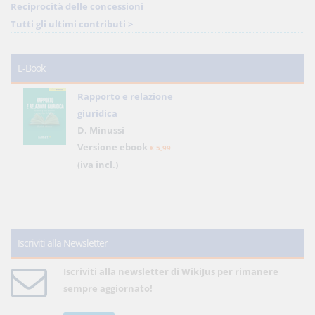
Reciprocità delle concessioni
Tutti gli ultimi contributi >
E-Book
Rapporto e relazione
giuridica
D. Minussi
Versione ebook
€ 5,99
(iva incl.)
Iscriviti alla Newsletter
Iscriviti alla newsletter di WikiJus per rimanere
sempre aggiornato!