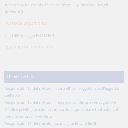
subentrano nella titolarità del contratto. ...
(Continua per gli
Abbonati)
Percorsi argomentali
LEGGI
Legge
2018
4
Aggiungi un commento
Ultimi contributi
Responsabilità del notaio: i controlli sui soggetti e sull'oggetto
dell'atto
Responsabilità del notaio: l'illecito disciplinare conseguente
Credito privilegiato del promissario acquirente e ipoteche sul
bene promesso in vendita
Responsabilità del notaio: natura giuridica e limiti