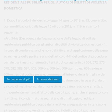
RESIDENZIALE PUBBLICA PER GLI AUTORI DI DELITTI DI VIOLENZA
DOMESTICA
450,00 €
1. Dopo l'articolo 3 del decreto-legge 14 agosto 2013, n. 93, convertito,
ANNUALI
anziché
570.00€
,
risparmi il 21%!
con modificazioni, dalla legge 15 ottobre 2013, n. 119, è inserito il
seguente:
Acquista ora
«Art. 3-bis (Decadenza dall'assegnazione dell'alloggio di edilizia
residenziale pubblica per gli autori di delitti di violenza domestica). - 1.
In caso di condanna, anche non definitiva, o di applicazione della pena
48,00 €
MENSILI
su richiesta delle parti ai sensi dell'articolo 444 del codice di procedura
penale per i reati, consumati o tentati, di cui agli articoli 564, 572, 575,
578, 582, 583, 584, 605, 609-bis, 609-ter, 609-quinquies, 609-sexies e
Acquista ora
609-octies del codice penale, commessi all'interno della famiglia o del
Per saperne di più
Accesso abbonati
nucleo familiare o tra persone legate, attualmente o in passato, da un
vincolo di matrimonio, da unione civile o da una relazione affettiva,
indipendentemente dal fatto della coabitazione, anche in passato, con
la vittima, il condannato assegnatario di un alloggio di edilizia
residenziale pubblica decade dalla relativa assegnazione; in tal caso le
altre persone conviventi non perdono il diritto di abitazione e