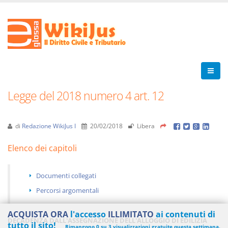
Legge del 2018 numero 4 art. 12
di
Redazione WikiJus I
20/02/2018
Libera
Elenco dei capitoli
Documenti collegati
Percorsi argomentali
ACQUISTA ORA
l'accesso
ILLIMITATO
ai contenuti di
DECADENZA DALL'ASSEGNAZIONE DELL'ALLOGGIO DI EDILIZIA
tutto il sito!
Rimangono 0 su 3 visualizzazioni gratuite questa settimana.