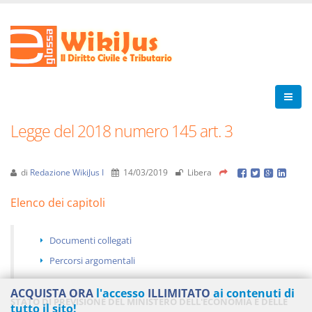
Legge del 2018 numero 145 art. 3
di
Redazione WikiJus I
14/03/2019
Libera
Elenco dei capitoli
Documenti collegati
Percorsi argomentali
ACQUISTA ORA
l'accesso
ILLIMITATO
ai contenuti di
STATO DI PREVISIONE DEL MINISTERO DELL'ECONOMIA E DELLE
tutto il sito!