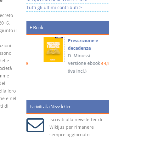
6
Tutti gli ultimi contributi >
decreto
2016,
E-Book
iunto il
so e
Prescrizione e
zioni
decadenza
ossono
D. Minussi
delle
ook
Versione ebook
€ 4,19
€ 4,19
ocietà
(iva incl.)
(
omme
del
lla loro
ne e nel
ti di
Iscriviti alla Newsletter
Iscriviti alla newsletter di
WikiJus per rimanere
sempre aggiornato!