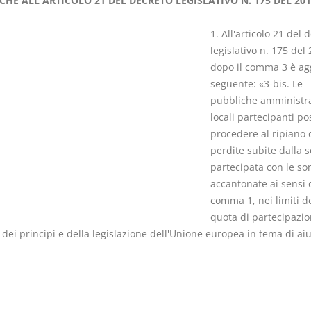
CHE ALL'ARTICOLO 21 DEL DECRETO LEGISLATIVO N. 175 DEL 201
1. All'articolo 21 del 
legislativo n. 175 del 
dopo il comma 3 è agg
seguente: «3-bis. Le
I Vincoli Preliminari
Usufrutto U
pubbliche amministra
Abitazione
locali partecipanti p
D. Minussi
D. Minussi
procedere al ripiano 
Versione ebook
Versione eb
€ 4,19
perdite subite dalla s
(iva incl.)
(iva incl.)
partecipata con le s
accantonate ai sensi 
comma 1, nei limiti de
quota di partecipazio
 dei principi e della legislazione dell'Unione europea in tema di aiu