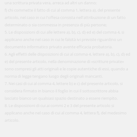
una scrittura privata vera, arreca ad altri un danno;
f) chi commette il fatto di cui al comma 1, lettera a), del presente
articolo, nel caso in cui l'offesa consista nell'attribuzione di un fatto
determinato o sia commessa in presenza di più persone;
5. Le disposizioni di cui alle lettere a), b), c), d) ed e) del comma 4, si
applicano anche nel caso in cui le falsità ivi previste riguardino un
documento informatico privato avente efficacia probatoria.
6. Agli effetti delle disposizioni di cui al comma 4, lettere a), b), c), d) ed
e) del presente articolo, nella denominazione di «scritture private»
sono compresi gli atti originali e le copie autentiche di essi, quando a
norma di legge tengano luogo degli originali mancanti.
7. Nei casi di cui al comma 4, lettere b) e c) del presente articolo, si
considera firmato in bianco il foglio in cui il sottoscrittore abbia
lasciato bianco un qualsiasi spazio destinato a essere riempito.
8. Le disposizioni di cui ai commi 2 e 3 del presente articolo si
applicano anche nel caso di cui al comma 4, lettera f), del medesimo
articolo.