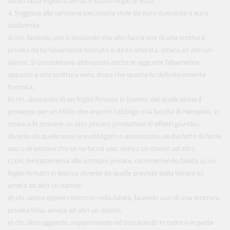
da un fatto ingiusto altrui, e subito dopo di esso.
4. Soggiace alla sanzione pecuniaria civile da euro duecento a euro
dodicimila:
a) chi, facendo uso o lasciando che altri faccia uso di una scrittura
privata da lui falsamente formata o da lui alterata, arreca ad altri un
danno. Si considerano alterazioni anche le aggiunte falsamente
apposte a una scrittura vera, dopo che questa fu definitivamente
formata;
b) chi, abusando di un foglio firmato in bianco, del quale abbia il
possesso per un titolo che importi l'obbligo o la facoltà di riempirlo, vi
scrive o fa scrivere un atto privato produttivo di effetti giuridici,
diverso da quello a cui era obbligato o autorizzato, se dal fatto di farne
uso o di lasciare che se ne faccia uso, deriva un danno ad altri;
c) chi, limitatamente alle scritture private, commettendo falsità su un
foglio firmato in bianco diverse da quelle previste dalla lettera b),
arreca ad altri un danno;
d) chi, senza essere concorso nella falsità, facendo uso di una scrittura
privata falsa, arreca ad altri un danno;
e) chi, distruggendo, sopprimendo od occultando in tutto o in parte