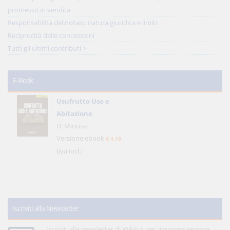
promesso in vendita
Responsabilità del notaio: natura giuridica e limiti
Reciprocità delle concessioni
Tutti gli ultimi contributi >
E-Book
Usufrutto Uso e
Abitazione
D. Minussi
Versione ebook
€ 4,19
(iva incl.)
Iscriviti alla Newsletter
Iscriviti alla newsletter di WikiJus per rimanere sempre