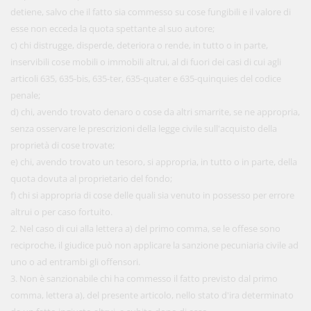
detiene, salvo che il fatto sia commesso su cose fungibili e il valore di
esse non ecceda la quota spettante al suo autore;
c) chi distrugge, disperde, deteriora o rende, in tutto o in parte,
inservibili cose mobili o immobili altrui, al di fuori dei casi di cui agli
articoli 635, 635-bis, 635-ter, 635-quater e 635-quinquies del codice
penale;
d) chi, avendo trovato denaro o cose da altri smarrite, se ne appropria,
senza osservare le prescrizioni della legge civile sull'acquisto della
proprietà di cose trovate;
e) chi, avendo trovato un tesoro, si appropria, in tutto o in parte, della
quota dovuta al proprietario del fondo;
f) chi si appropria di cose delle quali sia venuto in possesso per errore
altrui o per caso fortuito.
2. Nel caso di cui alla lettera a) del primo comma, se le offese sono
reciproche, il giudice può non applicare la sanzione pecuniaria civile ad
uno o ad entrambi gli offensori.
3. Non è sanzionabile chi ha commesso il fatto previsto dal primo
comma, lettera a), del presente articolo, nello stato d'ira determinato