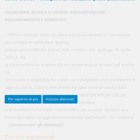
CESSAZIONE, REVOCA D'UFFICIO, RISOLUZIONE PER
INADEMPIMENTO E SUBENTRO
450,00 €
ANNUALI
anziché
570.00€
,
risparmi il 21%!
1. Fermo restando l'esercizio dei poteri di autotutela, la concessione
può cessare, in particolare, quando:
Acquista ora
(Alinea così modificato dall’art. 104, comma 1, lett. a), D.Lgs. 19 aprile
2017, n. 56)
a) il concessionario avrebbe dovuto essere escluso ai sensi dell'articolo
48,00 €
MENSILI
80;
b) la stazione appaltante ha violato con riferimento al procedimento di
aggiudicazione, il diritto dell'Unione europea come accertato dalla
Acquista ora
Corte di Giustizia dell'Unione europea ai sensi dell'articolo 258 del
Per saperne di più
Accesso abbonati
Trattato sul funzionamento dell'Unione europea;
c) la concessione ha subito una modifica che avrebbe richiesto una
nuova procedura di aggiudicazione ai sensi dell'articolo 175, comma 8.
...
(Continua per gli Abbonati)
Percorsi argomentali