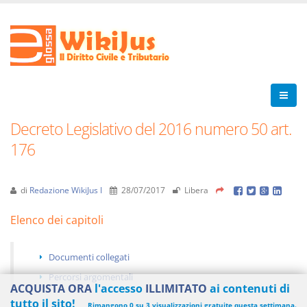
Decreto Legislativo del 2016 numero 50 art.
176
di
Redazione WikiJus I
28/07/2017
Libera
Elenco dei capitoli
Documenti collegati
Percorsi argomentali
ACQUISTA ORA
l'accesso
ILLIMITATO
ai contenuti di
tutto il sito!
Rimangono 0 su 3 visualizzazioni gratuite questa settimana.