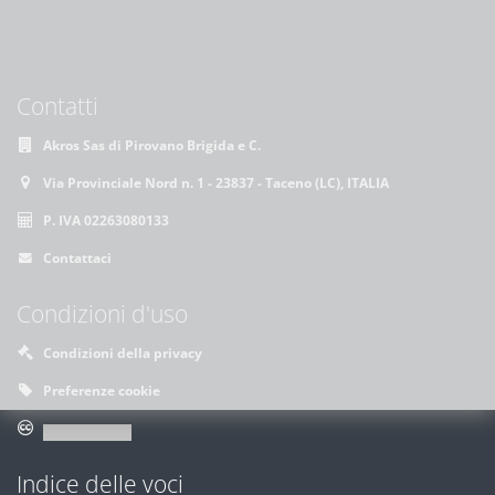
Contatti
Akros Sas di Pirovano Brigida e C.
Via Provinciale Nord n. 1 - 23837 - Taceno (LC), ITALIA
P. IVA 02263080133
Contattaci
Condizioni d'uso
Condizioni della privacy
Preferenze cookie
Indice delle voci