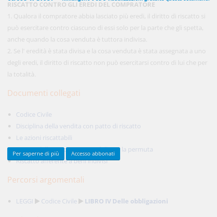
RISCATTO CONTRO GLI EREDI DEL COMPRATORE
1. Qualora il compratore abbia lasciato più eredi, il diritto di riscatto si
può esercitare contro ciascuno di essi solo per la parte che gli spetta,
450,00 €
anche quando la cosa venduta è tuttora indivisa.
ANNUALI
anziché
570.00€
,
risparmi il 21%!
2. Se l' eredità è stata divisa e la cosa venduta è stata assegnata a uno
degli eredi, il diritto di riscatto non può esercitarsi contro di lui che per
Acquista ora
la totalità.
Documenti collegati
48,00 €
MENSILI
Codice Civile
Disciplina della vendita con patto di riscatto
Acquista ora
Le azioni riscattabili
Norme della vendita compatibili con la permuta
Per saperne di più
Accesso abbonati
Riscatto afferente a beni indivisi
Percorsi argomentali
LEGGI
Codice Civile
LIBRO IV Delle obbligazioni