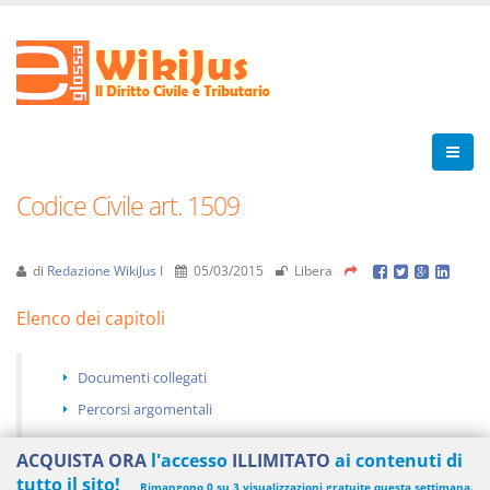
Codice Civile art. 1509
di
Redazione WikiJus I
05/03/2015
Libera
Elenco dei capitoli
Documenti collegati
Percorsi argomentali
ACQUISTA ORA
l'accesso
ILLIMITATO
ai contenuti di
tutto il sito!
Rimangono 0 su 3 visualizzazioni gratuite questa settimana.