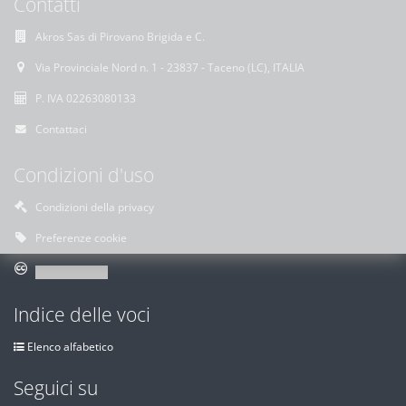
Contatti
Akros Sas di Pirovano Brigida e C.
Via Provinciale Nord n. 1 - 23837 - Taceno (LC), ITALIA
P. IVA 02263080133
Contattaci
Condizioni d'uso
Condizioni della privacy
Preferenze cookie
Indice delle voci
Elenco alfabetico
Seguici su