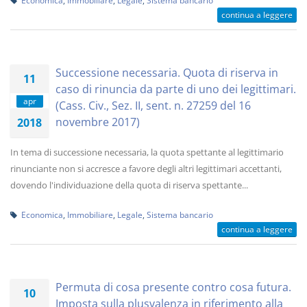
Economica
,
Immobiliare
,
Legale
,
Sistema bancario
continua a leggere
Successione necessaria. Quota di riserva in
11
caso di rinuncia da parte di uno dei legittimari.
apr
(Cass. Civ., Sez. II, sent. n. 27259 del 16
novembre 2017)
2018
In tema di successione necessaria, la quota spettante al legittimario
rinunciante non si accresce a favore degli altri legittimari accettanti,
dovendo l'individuazione della quota di riserva spettante...
Economica
,
Immobiliare
,
Legale
,
Sistema bancario
continua a leggere
Permuta di cosa presente contro cosa futura.
10
Imposta sulla plusvalenza in riferimento alla