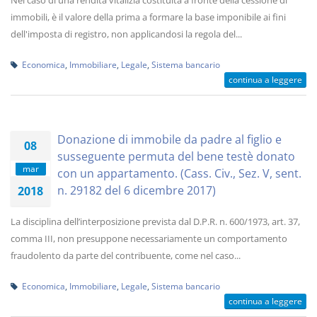
Nel caso di una rendita vitalizia costituita a fronte della cessione di
immobili, è il valore della prima a formare la base imponibile ai fini
dell'imposta di registro, non applicandosi la regola del...
Economica
,
Immobiliare
,
Legale
,
Sistema bancario
continua a leggere
Donazione di immobile da padre al figlio e
08
susseguente permuta del bene testè donato
mar
con un appartamento. (Cass. Civ., Sez. V, sent.
n. 29182 del 6 dicembre 2017)
2018
La disciplina dell’interposizione prevista dal D.P.R. n. 600/1973, art. 37,
comma III, non presuppone necessariamente un comportamento
fraudolento da parte del contribuente, come nel caso...
Economica
,
Immobiliare
,
Legale
,
Sistema bancario
continua a leggere