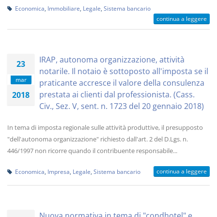
Economica
,
Immobiliare
,
Legale
,
Sistema bancario
continua a leggere
IRAP, autonoma organizzazione, attività
23
notarile. Il notaio è sottoposto all'imposta se il
mar
praticante accresce il valore della consulenza
prestata ai clienti dal professionista. (Cass.
2018
Civ., Sez. V, sent. n. 1723 del 20 gennaio 2018)
In tema di imposta regionale sulle attività produttive, il presupposto
"dell'autonoma organizzazione" richiesto dall'art. 2 del D.Lgs. n.
446/1997 non ricorre quando il contribuente responsabile...
continua a leggere
Economica
,
Impresa
,
Legale
,
Sistema bancario
Nuova normativa in tema di "condhotel" e