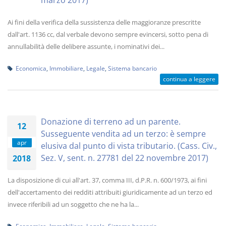
marzo 2017)
Ai fini della verifica della sussistenza delle maggioranze prescritte
dall'art. 1136 cc, dal verbale devono sempre evincersi, sotto pena di
annullabilità delle delibere assunte, i nominativi dei...
Economica
,
Immobiliare
,
Legale
,
Sistema bancario
continua a leggere
Donazione di terreno ad un parente.
12
Susseguente vendita ad un terzo: è sempre
apr
elusiva dal punto di vista tributario. (Cass. Civ.,
Sez. V, sent. n. 27781 del 22 novembre 2017)
2018
La disposizione di cui all'art. 37, comma III, d.P.R. n. 600/1973, ai fini
dell'accertamento dei redditi attribuiti giuridicamente ad un terzo ed
invece riferibili ad un soggetto che ne ha la...