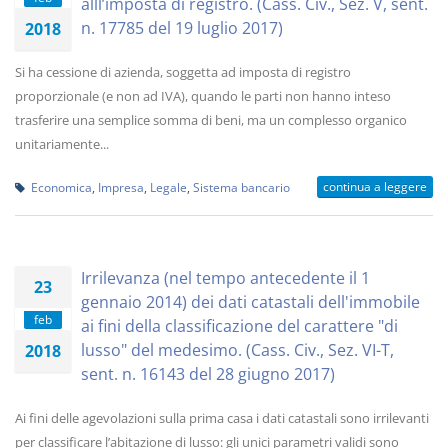
alll’imposta di registro. (Cass. Civ., Sez. V, sent.
n. 17785 del 19 luglio 2017)
2018
Si ha cessione di azienda, soggetta ad imposta di registro
proporzionale (e non ad IVA), quando le parti non hanno inteso
trasferire una semplice somma di beni, ma un complesso organico
unitariamente...
continua a leggere
Economica
,
Impresa
,
Legale
,
Sistema bancario
Irrilevanza (nel tempo antecedente il 1
23
gennaio 2014) dei dati catastali dell'immobile
feb
ai fini della classificazione del carattere "di
lusso" del medesimo. (Cass. Civ., Sez. VI-T,
2018
sent. n. 16143 del 28 giugno 2017)
Ai fini delle agevolazioni sulla prima casa i dati catastali sono irrilevanti
per classificare l’abitazione di lusso: gli unici parametri validi sono