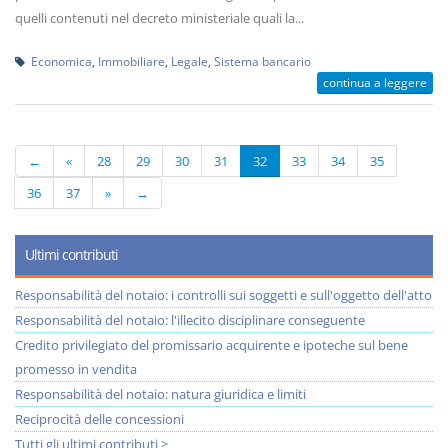
quelli contenuti nel decreto ministeriale quali la...
Economica
,
Immobiliare
,
Legale
,
Sistema bancario
continua a leggere
←
«
28
29
30
31
32
33
34
35
36
37
»
→
Ultimi contributi
Responsabilità del notaio: i controlli sui soggetti e sull'oggetto dell'atto
Responsabilità del notaio: l'illecito disciplinare conseguente
Credito privilegiato del promissario acquirente e ipoteche sul bene
promesso in vendita
Responsabilità del notaio: natura giuridica e limiti
Reciprocità delle concessioni
Tutti gli ultimi contributi >