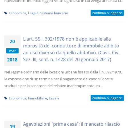
ripetizione di indebito oggettivo, in ogni caso in cui venga acclarata la...
continua a leggere
Economica
,
Legale
,
Sistema bancario
L'art. 55 l. 392/1978 non è applicabile alla
20
morosità del conduttore di immobile adibito
mar
ad uso diverso da quello abitativo. (Cass. Civ.,
Sez. III, sent. n. 1428 del 20 gennaio 2017)
2018
Nel regime ordinario delle locazioni urbane fissato dalla l. n. 392/1978,
la concessione di un termine per il pagamento dei canoni locatizi
scaduti e per la sanatoria del relativo inadempimento, ex...
continua a leggere
Economica
,
Immobiliare
,
Legale
Agevolazioni "prima casa": il mancato rilascio
19