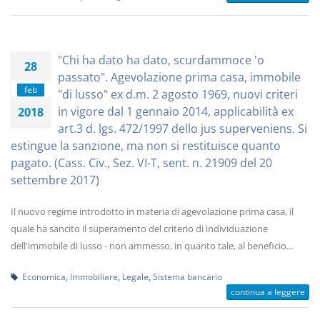
"Chi ha dato ha dato, scurdammoce 'o
28
passato". Agevolazione prima casa, immobile
feb
"di lusso" ex d.m. 2 agosto 1969, nuovi criteri
in vigore dal 1 gennaio 2014, applicabilità ex
2018
art.3 d. lgs. 472/1997 dello jus superveniens. Si
estingue la sanzione, ma non si restituisce quanto
pagato. (Cass. Civ., Sez. VI-T, sent. n. 21909 del 20
settembre 2017)
Il nuovo regime introdotto in materia di agevolazione prima casa, il
quale ha sancito il superamento del criterio di individuazione
dell'immobile di lusso - non ammesso, in quanto tale, al beneficio...
Economica
,
Immobiliare
,
Legale
,
Sistema bancario
continua a leggere