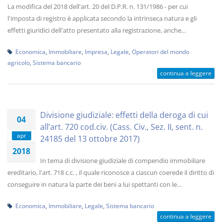
La modifica del 2018 dell'art. 20 del D.P.R. n. 131/1986 - per cui
l'imposta di registro è applicata secondo la intrinseca natura e gli
effetti giuridici dell'atto presentato alla registrazione, anche...
Economica
,
Immobiliare
,
Impresa
,
Legale
,
Operatori del mondo
agricolo
,
Sistema bancario
continua a leggere
Divisione giudiziale: effetti della deroga di cui
04
all’art. 720 cod.civ. (Cass. Civ., Sez. II, sent. n.
apr
24185 del 13 ottobre 2017)
2018
In tema di divisione giudiziale di compendio immobiliare
ereditario, l'art. 718 c.c. , il quale riconosce a ciascun coerede il diritto di
conseguire in natura la parte dei beni a lui spettanti con le...
Economica
,
Immobiliare
,
Legale
,
Sistema bancario
continua a leggere