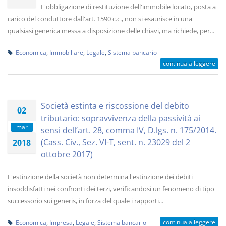
L'obbligazione di restituzione dell'immobile locato, posta a
carico del conduttore dall'art. 1590 c.c., non si esaurisce in una
qualsiasi generica messa a disposizione delle chiavi, ma richiede, per...
Economica
,
Immobiliare
,
Legale
,
Sistema bancario
continua a leggere
Società estinta e riscossione del debito
02
tributario: sopravvivenza della passività ai
mar
sensi dell’art. 28, comma IV, D.lgs. n. 175/2014.
(Cass. Civ., Sez. VI-T, sent. n. 23029 del 2
2018
ottobre 2017)
L'estinzione della società non determina l'estinzione dei debiti
insoddisfatti nei confronti dei terzi, verificandosi un fenomeno di tipo
successorio sui generis, in forza del quale i rapporti...
continua a leggere
Economica
,
Impresa
,
Legale
,
Sistema bancario