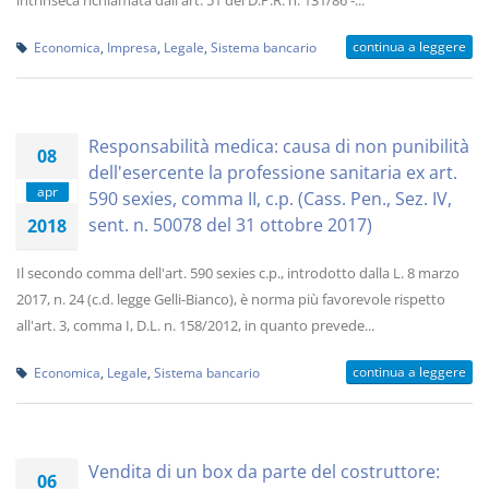
intrinseca richiamata dall'art. 51 del D.P.R. n. 131/86 -...
continua a leggere
Economica
,
Impresa
,
Legale
,
Sistema bancario
Responsabilità medica: causa di non punibilità
08
dell'esercente la professione sanitaria ex art.
apr
590 sexies, comma II, c.p. (Cass. Pen., Sez. IV,
sent. n. 50078 del 31 ottobre 2017)
2018
Il secondo comma dell'art. 590 sexies c.p., introdotto dalla L. 8 marzo
2017, n. 24 (c.d. legge Gelli-Bianco), è norma più favorevole rispetto
all'art. 3, comma I, D.L. n. 158/2012, in quanto prevede...
continua a leggere
Economica
,
Legale
,
Sistema bancario
Vendita di un box da parte del costruttore:
06