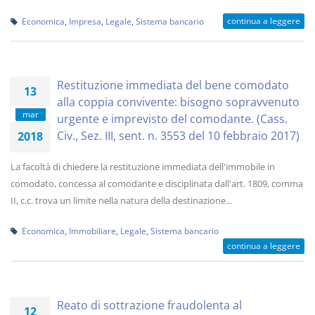
continua a leggere
Economica
,
Impresa
,
Legale
,
Sistema bancario
Restituzione immediata del bene comodato
13
alla coppia convivente: bisogno sopravvenuto
mar
urgente e imprevisto del comodante. (Cass.
Civ., Sez. III, sent. n. 3553 del 10 febbraio 2017)
2018
La facoltà di chiedere la restituzione immediata dell'immobile in
comodato, concessa al comodante e disciplinata dall'art. 1809, comma
II, c.c. trova un limite nella natura della destinazione...
Economica
,
Immobiliare
,
Legale
,
Sistema bancario
continua a leggere
Reato di sottrazione fraudolenta al
12