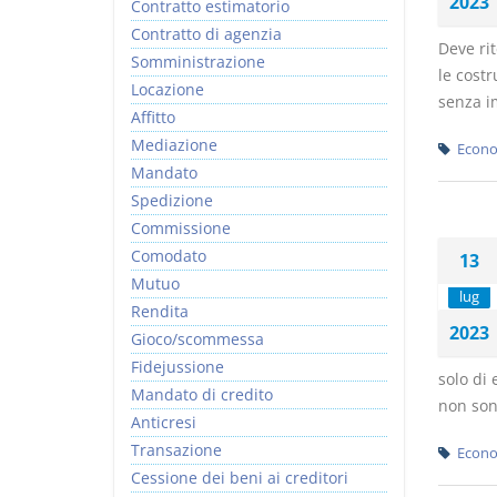
2023
Contratto estimatorio
Contratto di agenzia
Deve rit
Somministrazione
le costr
Locazione
senza i
Affitto
Mediazione
Econo
Mandato
Spedizione
Commissione
Comodato
13
Mutuo
lug
Rendita
2023
Gioco/scommessa
Fidejussione
solo di 
Mandato di credito
non son
Anticresi
Transazione
Econo
Cessione dei beni ai creditori