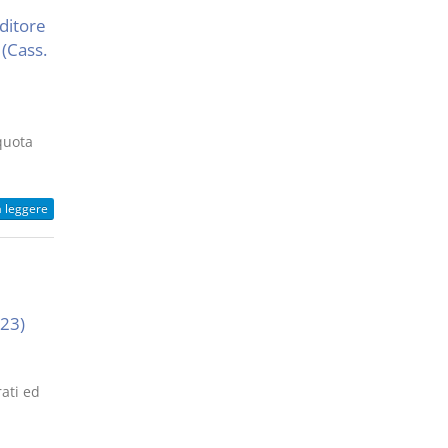
ditore
 (Cass.
quota
a leggere
023)
ati ed