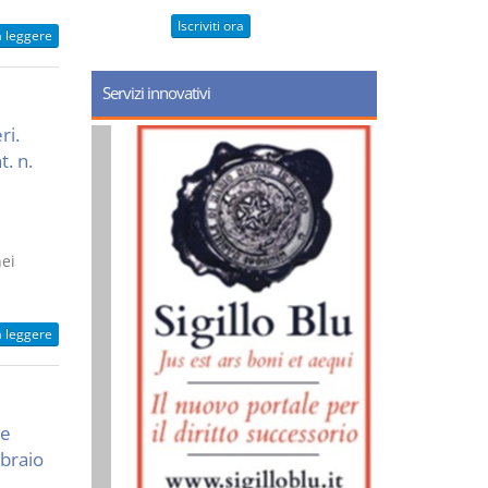
Iscriviti ora
a leggere
Servizi innovativi
ri.
t. n.
nei
a leggere
ne
bbraio