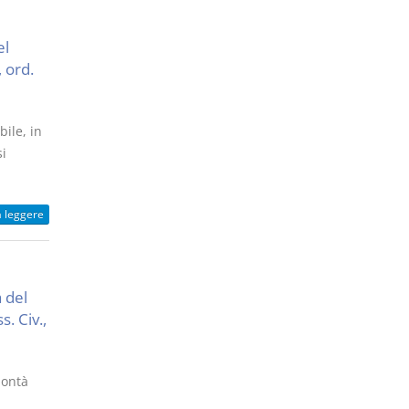
el
 ord.
ile, in
i
a leggere
 del
. Civ.,
lontà