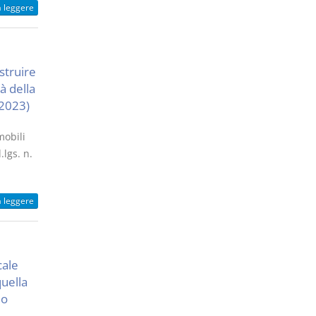
a leggere
struire
tà della
 2023)
mobili
.lgs. n.
a leggere
cale
quella
io