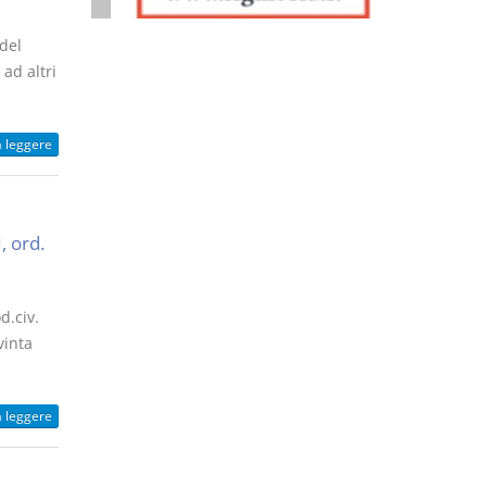
del
ad altri
a leggere
, ord.
d.civ.
vinta
a leggere