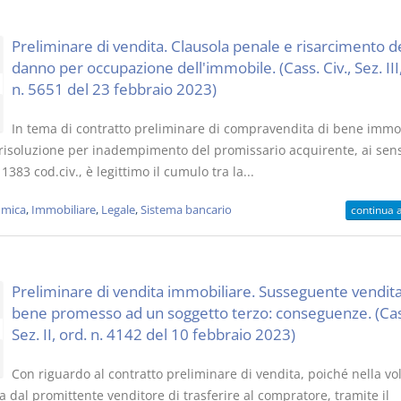
Preliminare di vendita. Clausola penale e risarcimento d
danno per occupazione dell'immobile. (Cass. Civ., Sez. III,
n. 5651 del 23 febbraio 2023)
In tema di contratto preliminare di compravendita di bene immob
 risoluzione per inadempimento del promissario acquirente, ai sens
. 1383 cod.civ., è legittimo il cumulo tra la...
mica
,
Immobiliare
,
Legale
,
Sistema bancario
continua 
Preliminare di vendita immobiliare. Susseguente vendita
bene promesso ad un soggetto terzo: conseguenze. (Cass
Sez. II, ord. n. 4142 del 10 febbraio 2023)
Con riguardo al contratto preliminare di vendita, poiché nella vo
 dal promittente venditore di trasferire al compratore, tramite il