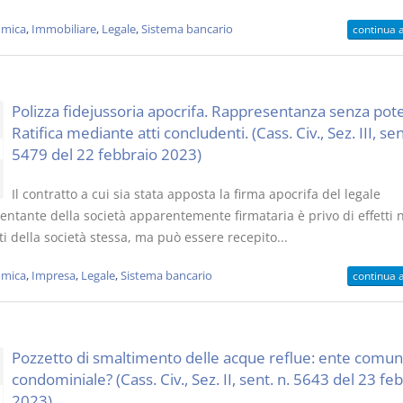
mica
,
Immobiliare
,
Legale
,
Sistema bancario
continua 
Polizza fidejussoria apocrifa. Rappresentanza senza pote
Ratifica mediante atti concludenti. (Cass. Civ., Sez. III, sen
5479 del 22 febbraio 2023)
Il contratto a cui sia stata apposta la firma apocrifa del legale
entante della società apparentemente firmataria è privo di effetti 
i della società stessa, ma può essere recepito...
mica
,
Impresa
,
Legale
,
Sistema bancario
continua 
Pozzetto di smaltimento delle acque reflue: ente comu
condominiale? (Cass. Civ., Sez. II, sent. n. 5643 del 23 fe
2023)