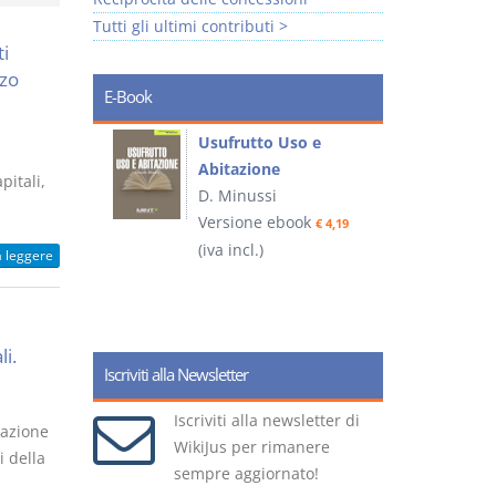
Tutti gli ultimi contributi >
ti
rzo
E-Book
liminari
Usufrutto Uso e
Abitazione
pitali,
D. Minussi
ook
Versione ebook
€ 4,19
€ 4,19
(iva incl.)
(
a leggere
i.
Iscriviti alla Newsletter
Iscriviti alla newsletter di
razione
WikiJus per rimanere
i della
sempre aggiornato!