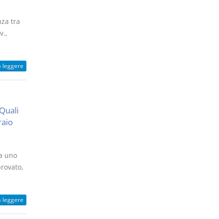
nza tra
v.,
a leggere
Quali
raio
a uno
provato,
a leggere