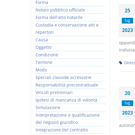
Forma
Notaio pubblico ufficiale
25
Forma dell'atto notarile
lug
Custodia e conservazione atti e
2023
repertori
Causa
opponib
Oggetto
indivisa
Condizione
Termine
Diritt
Modo
Speciali clausole accessorie
Responsabilità precontrattuale
Vincoli preliminari
20
Ipotesi di mancanza di volontà
lug
Simulazione
2023
Interpretazione e qualificazione
del negozio giuridico
autonom
Integrazione del contratto