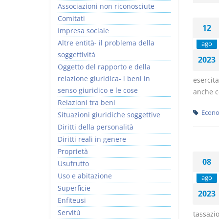
Associazioni non riconosciute
Comitati
12
Impresa sociale
Altre entità- il problema della
ago
soggettività
2023
Oggetto del rapporto e della
relazione giuridica- i beni in
esercita
senso giuridico e le cose
anche co
Relazioni tra beni
Econo
Situazioni giuridiche soggettive
Diritti della personalità
Diritti reali in genere
Proprietà
08
Usufrutto
Uso e abitazione
ago
Superficie
2023
Enfiteusi
Servitù
tassazio