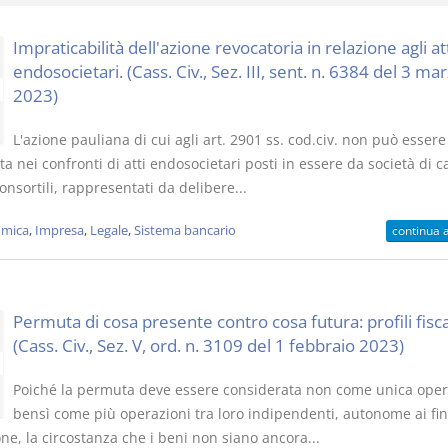
Impraticabilità dell'azione revocatoria in relazione agli at
endosocietari. (Cass. Civ., Sez. III, sent. n. 6384 del 3 ma
2023)
I Vincoli Pre
L'azione pauliana di cui agli art. 2901 ss. cod.civ. non può essere
ta nei confronti di atti endosocietari posti in essere da società di ca
D. Minussi
nsortili, rappresentati da delibere...
Versione eb
(iva incl.)
mica
,
Impresa
,
Legale
,
Sistema bancario
continua 
Permuta di cosa presente contro cosa futura: profili fiscal
(Cass. Civ., Sez. V, ord. n. 3109 del 1 febbraio 2023)
Poiché la permuta deve essere considerata non come unica ope
bensì come più operazioni tra loro indipendenti, autonome ai fin
ne, la circostanza che i beni non siano ancora...