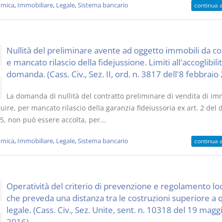
mica
,
Immobiliare
,
Legale
,
Sistema bancario
continua 
Nullità del preliminare avente ad oggetto immobili da co
e mancato rilascio della fidejussione. Limiti all'accoglibili
domanda. (Cass. Civ., Sez. II, ord. n. 3817 dell'8 febbraio
La domanda di nullità del contratto preliminare di vendita di im
uire, per mancato rilascio della garanzia fideiussoria ex art. 2 del d
, non può essere accolta, per...
mica
,
Immobiliare
,
Legale
,
Sistema bancario
continua 
Operatività del criterio di prevenzione e regolamento lo
che preveda una distanza tra le costruzioni superiore a 
legale. (Cass. Civ., Sez. Unite, sent. n. 10318 del 19 magg
2016)