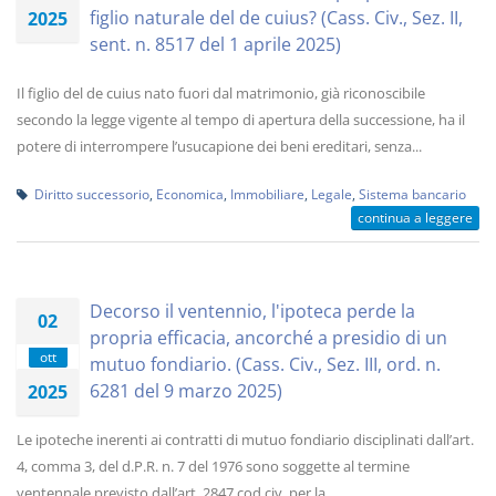
figlio naturale del de cuius? (Cass. Civ., Sez. II,
2025
sent. n. 8517 del 1 aprile 2025)
Il figlio del de cuius nato fuori dal matrimonio, già riconoscibile
secondo la legge vigente al tempo di apertura della successione, ha il
potere di interrompere l’usucapione dei beni ereditari, senza...
Diritto successorio
,
Economica
,
Immobiliare
,
Legale
,
Sistema bancario
continua a leggere
Decorso il ventennio, l'ipoteca perde la
02
propria efficacia, ancorché a presidio di un
ott
mutuo fondiario. (Cass. Civ., Sez. III, ord. n.
6281 del 9 marzo 2025)
2025
Le ipoteche inerenti ai contratti di mutuo fondiario disciplinati dall’art.
4, comma 3, del d.P.R. n. 7 del 1976 sono soggette al termine
ventennale previsto dall’art. 2847 cod.civ. per la...