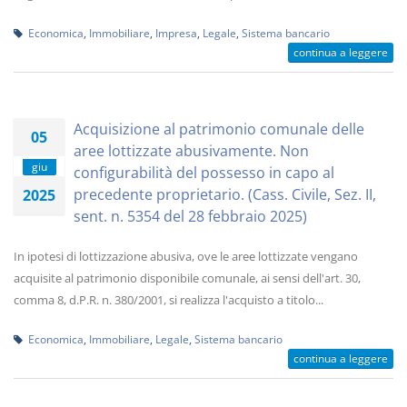
Economica
,
Immobiliare
,
Impresa
,
Legale
,
Sistema bancario
continua a leggere
Acquisizione al patrimonio comunale delle
05
aree lottizzate abusivamente. Non
giu
configurabilità del possesso in capo al
precedente proprietario. (Cass. Civile, Sez. II,
2025
sent. n. 5354 del 28 febbraio 2025)
In ipotesi di lottizzazione abusiva, ove le aree lottizzate vengano
acquisite al patrimonio disponibile comunale, ai sensi dell'art. 30,
comma 8, d.P.R. n. 380/2001, si realizza l'acquisto a titolo...
Economica
,
Immobiliare
,
Legale
,
Sistema bancario
continua a leggere