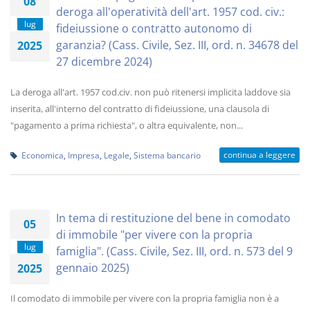
08
deroga all'operatività dell'art. 1957 cod. civ.:
lug
fideiussione o contratto autonomo di
garanzia? (Cass. Civile, Sez. III, ord. n. 34678 del
2025
27 dicembre 2024)
La deroga all'art. 1957 cod.civ. non può ritenersi implicita laddove sia
inserita, all'interno del contratto di fideiussione, una clausola di
"pagamento a prima richiesta", o altra equivalente, non...
continua a leggere
Economica
,
Impresa
,
Legale
,
Sistema bancario
In tema di restituzione del bene in comodato
05
di immobile "per vivere con la propria
lug
famiglia". (Cass. Civile, Sez. III, ord. n. 573 del 9
gennaio 2025)
2025
Il comodato di immobile per vivere con la propria famiglia non è a