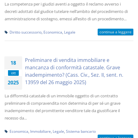
La competenza per i giudizi aventi a oggetto il reclamo avverso i
decreti adottati dal giudice tutelare nell’ambito del procedimento di
amministrazione di sostegno, emessi all’esito di un procedimento...
continua a leggere
Diritto successorio
,
Economica
,
Legale
Preliminare di vendita immobiliare e
18
mancanza di conformità catastale. Grave
ott
inadempimento? (Cass. Civ., Sez. II, sent. n.
13959 del 26 maggio 2025)
2025
La difformità catastale di un immobile oggetto di un contratto
preliminare di compravendita non determina di per sé un grave
inadempimento del promittente venditore tale da giustificare il
recesso da...
Economica
,
Immobiliare
,
Legale
,
Sistema bancario
continua a leggere