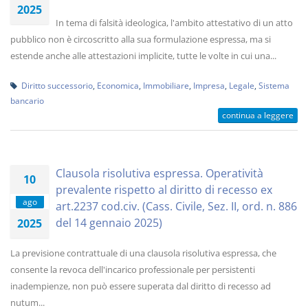
2025
In tema di falsità ideologica, l'ambito attestativo di un atto
pubblico non è circoscritto alla sua formulazione espressa, ma si
estende anche alle attestazioni implicite, tutte le volte in cui una...
Diritto successorio
,
Economica
,
Immobiliare
,
Impresa
,
Legale
,
Sistema
bancario
continua a leggere
Clausola risolutiva espressa. Operatività
10
prevalente rispetto al diritto di recesso ex
ago
art.2237 cod.civ. (Cass. Civile, Sez. II, ord. n. 886
del 14 gennaio 2025)
2025
La previsione contrattuale di una clausola risolutiva espressa, che
consente la revoca dell'incarico professionale per persistenti
inadempienze, non può essere superata dal diritto di recesso ad
nutum...