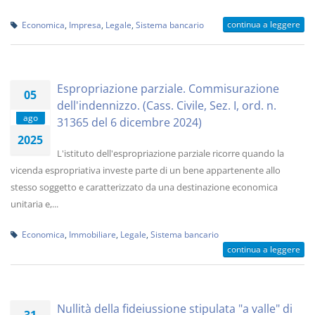
continua a leggere
Economica
,
Impresa
,
Legale
,
Sistema bancario
Espropriazione parziale. Commisurazione
05
dell'indennizzo. (Cass. Civile, Sez. I, ord. n.
ago
31365 del 6 dicembre 2024)
2025
L'istituto dell'espropriazione parziale ricorre quando la
vicenda espropriativa investe parte di un bene appartenente allo
stesso soggetto e caratterizzato da una destinazione economica
unitaria e,...
Economica
,
Immobiliare
,
Legale
,
Sistema bancario
continua a leggere
Nullità della fideiussione stipulata "a valle" di