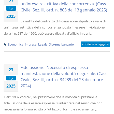
31
un'intesa restrittiva della concorrenza. (Cass.
lug
Civile, Sez. III, ord. n. 863 del 13 gennaio 2025)
2025
La nullità del contratto di fideiussione stipulato a valle di
un'intesa restrittiva della concorrenza, posta in essere in violazione
della l. n. 287 del 1990, può essere rilevata d'ufficio in ogni...
continua a leggere
Economica
,
Impresa
,
Legale
,
Sistema bancario
Fidejussione. Necessità di espressa
23
manifestazione della volontà negoziale. (Cass.
lug
Civile, Sez. III, ord. n. 34239 del 23 dicembre
2024)
2025
L'art. 1937 cod.civ., nel prescrivere che la volontà di prestare la
fideiussione deve essere espressa, si interpreta nel senso che non
necessaria la forma scritta o l'utilizzo di formule sacramentali,...