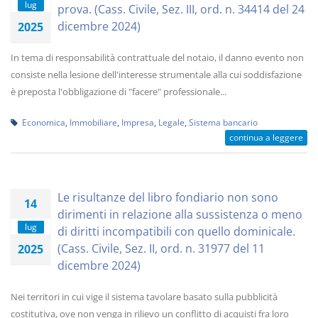
lug
prova. (Cass. Civile, Sez. III, ord. n. 34414 del 24
dicembre 2024)
2025
In tema di responsabilità contrattuale del notaio, il danno evento non
consiste nella lesione dell'interesse strumentale alla cui soddisfazione
è preposta l'obbligazione di "facere" professionale...
Economica
,
Immobiliare
,
Impresa
,
Legale
,
Sistema bancario
continua a leggere
Le risultanze del libro fondiario non sono
14
dirimenti in relazione alla sussistenza o meno
lug
di diritti incompatibili con quello dominicale.
(Cass. Civile, Sez. II, ord. n. 31977 del 11
2025
dicembre 2024)
Nei territori in cui vige il sistema tavolare basato sulla pubblicità
costitutiva, ove non venga in rilievo un conflitto di acquisti fra loro