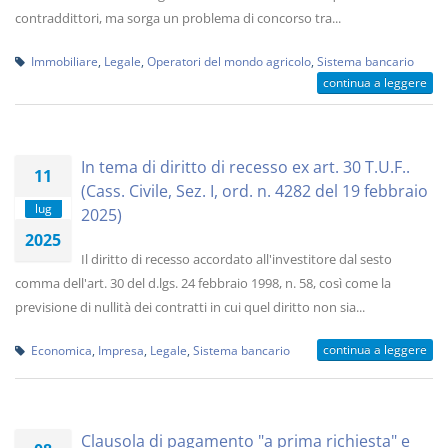
contraddittori, ma sorga un problema di concorso tra...
Immobiliare
,
Legale
,
Operatori del mondo agricolo
,
Sistema bancario
continua a leggere
In tema di diritto di recesso ex art. 30 T.U.F..
11
(Cass. Civile, Sez. I, ord. n. 4282 del 19 febbraio
lug
2025)
2025
Il diritto di recesso accordato all'investitore dal sesto
comma dell'art. 30 del d.lgs. 24 febbraio 1998, n. 58, così come la
previsione di nullità dei contratti in cui quel diritto non sia...
continua a leggere
Economica
,
Impresa
,
Legale
,
Sistema bancario
Clausola di pagamento "a prima richiesta" e