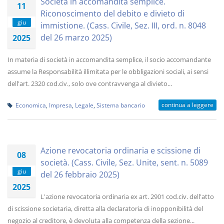
Società in accomandita semplice.
11
Riconoscimento del debito e divieto di
giu
immistione. (Cass. Civile, Sez. III, ord. n. 8048
del 26 marzo 2025)
2025
In materia di società in accomandita semplice, il socio accomandante
assume la Responsabilità illimitata per le obbligazioni sociali, ai sensi
dell'art. 2320 cod.civ., solo ove contravvenga al divieto...
continua a leggere
Economica
,
Impresa
,
Legale
,
Sistema bancario
Azione revocatoria ordinaria e scissione di
08
società. (Cass. Civile, Sez. Unite, sent. n. 5089
giu
del 26 febbraio 2025)
2025
L'azione revocatoria ordinaria ex art. 2901 cod.civ. dell'atto
di scissione societaria, diretta alla declaratoria di inopponibilità del
negozio al creditore, è devoluta alla competenza della sezione...