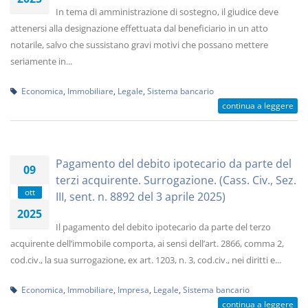
In tema di amministrazione di sostegno, il giudice deve
attenersi alla designazione effettuata dal beneficiario in un atto
notarile, salvo che sussistano gravi motivi che possano mettere
seriamente in...
Economica
,
Immobiliare
,
Legale
,
Sistema bancario
continua a leggere
Pagamento del debito ipotecario da parte del
09
terzi acquirente. Surrogazione. (Cass. Civ., Sez.
ott
III, sent. n. 8892 del 3 aprile 2025)
2025
Il pagamento del debito ipotecario da parte del terzo
acquirente dell’immobile comporta, ai sensi dell’art. 2866, comma 2,
cod.civ., la sua surrogazione, ex art. 1203, n. 3, cod.civ., nei diritti e...
Economica
,
Immobiliare
,
Impresa
,
Legale
,
Sistema bancario
continua a leggere