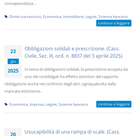
consapevolezza...
Diritto successorio
,
Economica
,
Immobiliare
,
Legale
,
Sistema bancario
continua a leggere
Obbligazioni solidali e prescrizione. (Cass.
23
Civile, Sez. III, ord. n. 8837 del 3 aprile 2025)
giu
In tema di obbligazioni solidali, la prescrizione eccepita da
2025
uno dei coobbligati ha effetto estintivo del rapporto
obbligatorio anche nei confronti degli altri, ogniqualvolta dalla
mancata estinzione...
continua a leggere
Economica
,
Impresa
,
Legale
,
Sistema bancario
Usucapibilità di una rampa di scale. (Cass.
20