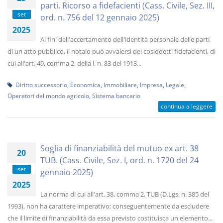
parti. Ricorso a fidefacienti (Cass. Civile, Sez. III,
set
ord. n. 756 del 12 gennaio 2025)
2025
Ai fini dell'accertamento dell'identità personale delle parti
di un atto pubblico, il notaio può avvalersi dei cosiddetti fidefacienti, di
cui all'art. 49, comma 2, della l. n. 83 del 1913...
Diritto successorio
,
Economica
,
Immobiliare
,
Impresa
,
Legale
,
Operatori del mondo agricolo
,
Sistema bancario
continua a leggere
Soglia di finanziabilità del mutuo ex art. 38
20
TUB. (Cass. Civile, Sez. I, ord. n. 1720 del 24
set
gennaio 2025)
2025
La norma di cui all'art. 38, comma 2, TUB (D.Lgs. n. 385 del
1993), non ha carattere imperativo; conseguentemente da escludere
che il limite di finanziabilità da essa previsto costituisca un elemento...