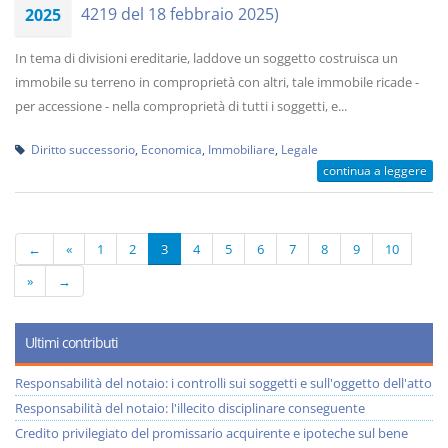
4219 del 18 febbraio 2025)
2025
In tema di divisioni ereditarie, laddove un soggetto costruisca un
immobile su terreno in comproprietà con altri, tale immobile ricade -
per accessione - nella comproprietà di tutti i soggetti, e...
Diritto successorio
,
Economica
,
Immobiliare
,
Legale
continua a leggere
←
«
1
2
3
4
5
6
7
8
9
10
»
→
Ultimi contributi
Responsabilità del notaio: i controlli sui soggetti e sull'oggetto dell'atto
Responsabilità del notaio: l'illecito disciplinare conseguente
Credito privilegiato del promissario acquirente e ipoteche sul bene