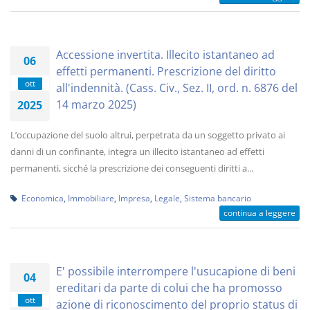
Accessione invertita. Illecito istantaneo ad
06
effetti permanenti. Prescrizione del diritto
ott
all'indennità. (Cass. Civ., Sez. II, ord. n. 6876 del
14 marzo 2025)
2025
L’occupazione del suolo altrui, perpetrata da un soggetto privato ai
danni di un confinante, integra un illecito istantaneo ad effetti
permanenti, sicché la prescrizione dei conseguenti diritti a...
Economica
,
Immobiliare
,
Impresa
,
Legale
,
Sistema bancario
continua a leggere
E' possibile interrompere l'usucapione di beni
04
ereditari da parte di colui che ha promosso
ott
azione di riconoscimento del proprio status di