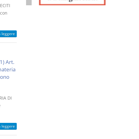
ECITI
 con
a leggere
1) Art.
materia
ndono
IA DI
e
a leggere