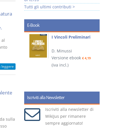
Tutti gli ultimi contributi >
natura
E-Book
.
i
I Vincoli Preliminari
 al
anto
D. Minussi
Versione ebook
€ 4,19
ook
(iva incl.)
(
€ 5,99
a leggere
alente
Iscriviti alla Newsletter
Iscriviti alla newsletter di
WikiJus per rimanere
da sulla
sempre aggiornato!
esso