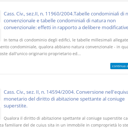
Cass. Civ., sez.II, n. 11960/2004.Tabelle condominiali di 
convenzionale e tabelle condominiali di natura non
convenzionale: effetti in rapporto a delibere modificative
Il Condominio
Le Società d
In tema di condominio degli edifici, le tabelle millesimali allegate
Persone
La riforma di cui alla legge
ento condominiale, qualora abbiano natura convenzionale - in qu
220/2012
ste dall'unico originario proprietario ed...
D. Minussi
S. D'Andrea – D.
Versione eb
Minussi
continua 
(iva incl.)
Versione ebook
€ 6,99
(iva incl.)
Cass. Civ., sez. II, n. 14594/2004. Conversione nell'equiv
monetario del diritto di abitazione spettante al coniuge
superstite.
Qualora il diritto di abitazione spettante al coniuge superstite ca
za familiare del de cuius sita in un immobile in comproprietà lo st