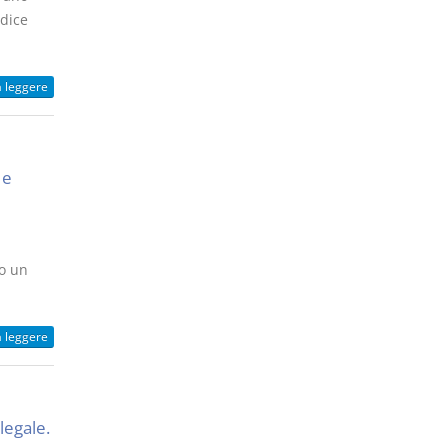
odice
a leggere
 e
so un
a leggere
legale.