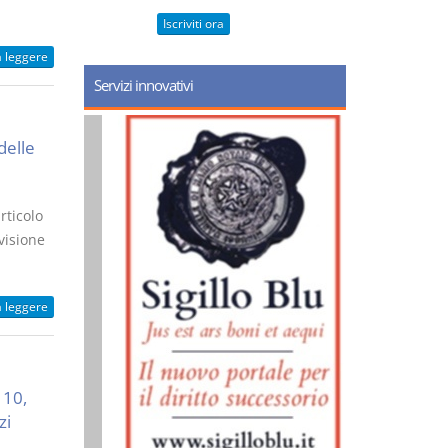
Iscriviti ora
a leggere
Servizi innovativi
delle
rticolo
visione
a leggere
 10,
zi