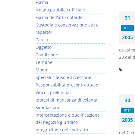
Forma
Notaio pubblico ufficiale
Forma dell'atto notarile
31
Custodia e conservazione atti e
mar
repertori
2005
Causa
Oggetto
question
Condizione
23 del d
Termine
Modo
Speciali clausole accessorie
Responsabilità precontrattuale
Vincoli preliminari
Ipotesi di mancanza di volontà
30
Simulazione
mar
Interpretazione e qualificazione
2005
del negozio giuridico
Integrazione del contratto
del Codi