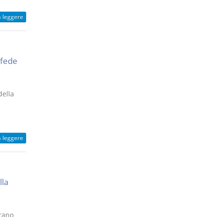
a leggere
 fede
della
a leggere
lla
urano