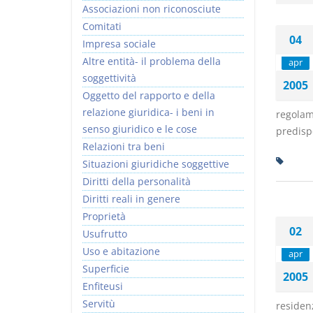
Associazioni non riconosciute
Comitati
04
Impresa sociale
Altre entità- il problema della
apr
soggettività
2005
Rapporto e
I Singoli Contratti
Oggetto del rapporto e della
relazione giuridica
D. Minussi
relazione giuridica- i beni in
regolam
D. Minussi
Versione ebook
€ 5,99
senso giuridico e le cose
predispo
Versione ebook
(iva incl.)
€ 5,99
Relazioni tra beni
(iva incl.)
Situazioni giuridiche soggettive
Diritti della personalità
Diritti reali in genere
Proprietà
02
Usufrutto
Uso e abitazione
apr
Superficie
2005
Enfiteusi
Servitù
residen