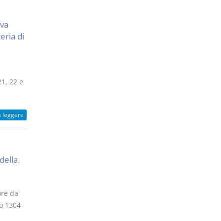
iva
eria di
21, 22 e
a leggere
della
ore da
lo 1304