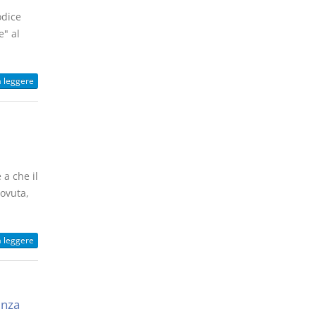
odice
e" al
a leggere
 a che il
ovuta,
a leggere
enza